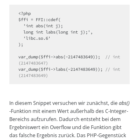
<?php

$ffi = FFI::cdef(

  'int abs(int j);

  long int labs(long int j);',

  'libc.so.6'

);

var_dump($ffi->abs(-2147483649));  
// int
(2147483647)
var_dump($ffi->labs(-2147483649)); 
// int
(2147483649)
In diesem Snippet versuchen wir zunächst, die
abs()
-Funktion mit einem Wert außerhalb des C-Integer-
Bereichs aufzurufen. Dadurch entsteht bei dem
Ergebniswert ein Overflow und die Funktion gibt
das falsche Ergebnis zurück. Das PHP-Gegenstück