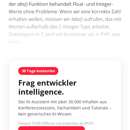
der
abs()
-Funktion behandelt Float- und Integer-
Werte ohne Probleme. Wenn wir eine korrekte Zahl
erhalten wollen, müssen wir
labs()
aufrufen, das mit
Werten außerhalb des C-Integer-Typs arbeitet.
Datentypen in C sind viel komplexer als in PHP, was
beim ...
30 Tage kostenlos
Frag entwickler
intelligence.
Der KI-Assistent mit über 30.000 Inhalten aus
Konferenzsessions, Fachartikeln und Tutorials –
kein generisches KI-Wissen.
Danach 19,90 €/Monat mit entwickler.de BASIC