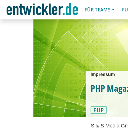
FÜR TEAMS
FU
Impressum
PHP Magaz
PHP
S & S Media G