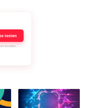
os testen
rzeit kündbar