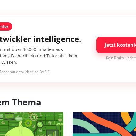
enlos
twickler intelligence.
Jetzt kostenl
nt mit über 30.000 Inhalten aus
ons, Fachartikeln und Tutorials – kein
Kein Risiko · jede
I-Wissen.
onat mit entwickler.de BASIC
esem Thema