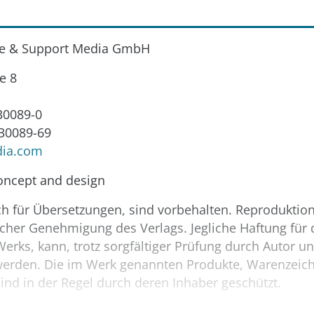
re & Support Media GmbH
e 8
630089-0
630089-69
ia.com
concept and design
ch für Übersetzungen, sind vorbehalten. Reproduktion 
licher Genehmigung des Verlags. Jegliche Haftung für d
rks, kann, trotz sorgfältiger Prüfung durch Autor un
rden. Die im Werk genannten Produkte, Warenzeic
nd in der Regel durch deren Inhaber geschützt.