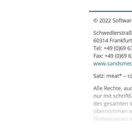
© 2022 Softwa
Schwedlerstraß
60314 Frankfurt
Tel: +49 (0)69 
Fax: +49 (0)69 
www.sandsmed
Satz: meat* – 
Alle Rechte, au
nur mit schrift
des gesamten We
übernommen we
Firmennamen si