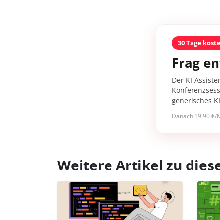
30 Tage kost
Frag en
Der KI-Assiste
Konferenzsessi
generisches K
Danach 19,90 €/M
Weitere Artikel zu di