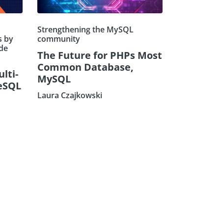
Strengthening the MySQL
s by
community
de
The Future for PHPs Most
Common Database,
ulti-
MySQL
eSQL
Laura Czajkowski