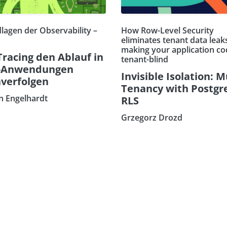
lagen der Observability –
How Row-Level Security
eliminates tenant data leak
making your application co
Tracing den Ablauf in
tenant-blind
-Anwendungen
Invisible Isolation: M
verfolgen
Tenancy with Postgr
an Engelhardt
RLS
Grzegorz Drozd