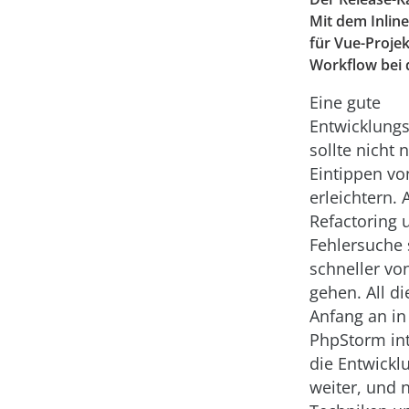
Mit dem Inlin
für Vue-Proje
Workflow bei 
Eine gute
Entwicklun
sollte nicht 
Eintippen v
erleichtern.
Refactoring 
Fehlersuche 
schneller vo
gehen. All d
Anfang an in
PhpStorm int
die Entwickl
weiter, und 