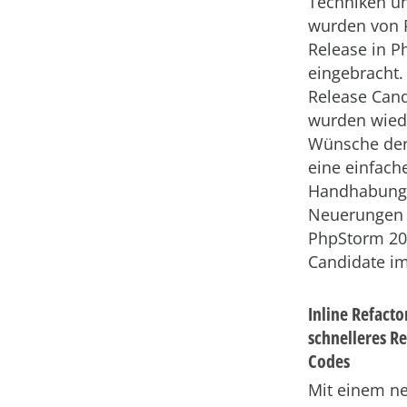
Techniken u
wurden von 
Release in 
eingebracht.
Release Cand
wurden wied
Wünsche der
eine einfach
Handhabung e
Neuerungen
PhpStorm 20
Candidate im
Inline Refacto
schnelleres R
Codes
Mit einem ne