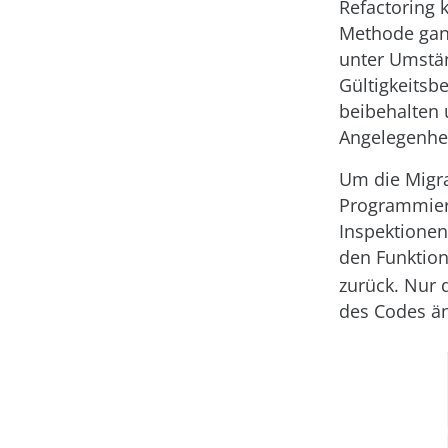
Refactoring 
Methode ganz
unter Umstän
Gültigkeitsb
beibehalten 
Angelegenhei
Um die Migr
Programmiers
Inspektionen
den Funktio
zurück. Nur 
des Codes än