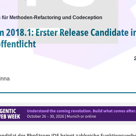
 für Methoden-Refactoring und Codeception
 2018.1: Erster Release Candidate i
ffentlicht
inna
andidat der PhpStrom IDE bringt zahlreiche Funktionsverb