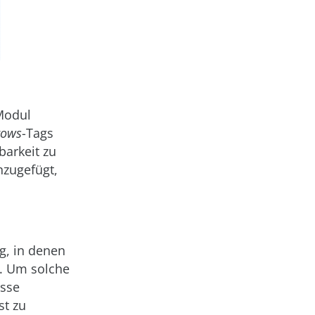
Modul
rows
-Tags
barkeit zu
nzugefügt,
g, in denen
t. Um solche
asse
t zu