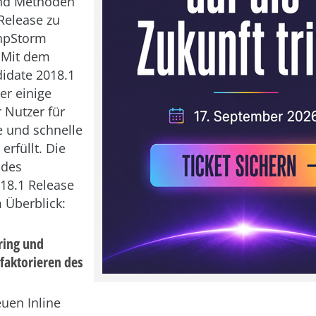
nd Methoden
Release zu
PhpStorm
 Mit dem
idate 2018.1
er einige
 Nutzer für
e und schnelle
rfüllt. Die
 des
18.1 Release
 Überblick:
ring und
efaktorieren des
uen Inline