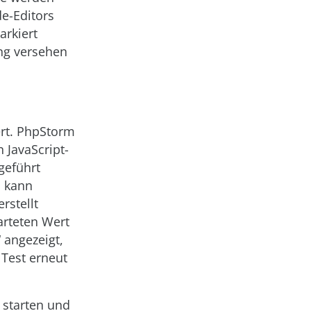
de-Editors
arkiert
ng versehen
ert. PhpStorm
 JavaScript-
geführt
, kann
rstellt
arteten Wert
 angezeigt,
 Test erneut
 starten und