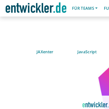
FÜR TEAMS
FU
JAXenter
JavaScript