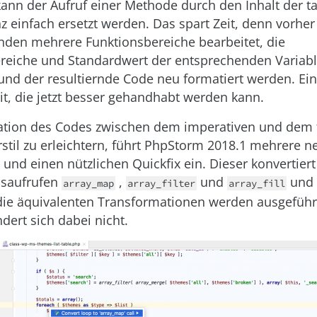
kann der Aufruf einer Methode durch den Inhalt der t
 einfach ersetzt werden. Das spart Zeit, denn vorhe
den mehrere Funktionsbereiche bearbeitet, die
ereiche und Standardwert der entsprechenden Variab
und der resultiernde Code neu formatiert werden. Eine
t, die jetzt besser gehandhabt werden kann.
ation des Codes zwischen dem imperativen und dem 
til zu erleichtern, führt PhpStorm 2018.1 mehrere n
 und einen nützlichen Quickfix ein. Dieser konvertiert
nsaufrufen
,
und
und 
array_map
array_filter
array_fill
die äquivalenten Transformationen werden ausgeführt
dert sich dabei nicht.