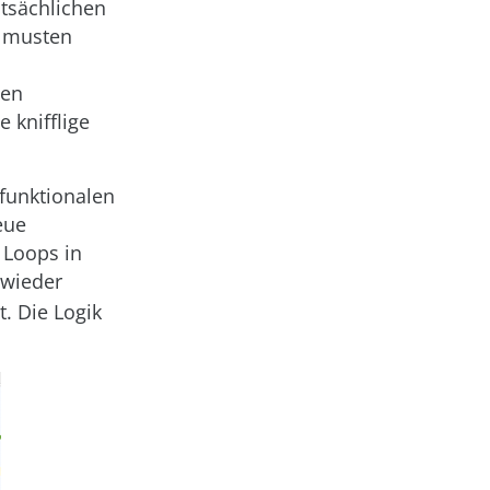
atsächlichen
r musten
len
 knifflige
funktionalen
eue
 Loops in
wieder
. Die Logik