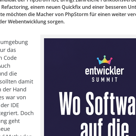
e Refactoring, einem neuen Quickfix und einer besseren Un
kte möchten die Macher von PhpStorm für einen weiter ver
der Webentwicklung sorgen.
gsumgebung
nur das
on Code
 Auch
und die
sollten damit
n der Hand
ies war von
 der IDE
egriert. Doch
ung geht
neue