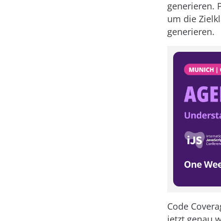
generieren. 
um die Zielk
generieren.
Code Coverag
jetzt genau 