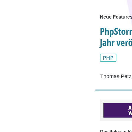
Neue Features
PhpStorm
Jahr verö
PHP
Thomas Petz
Der Release-K