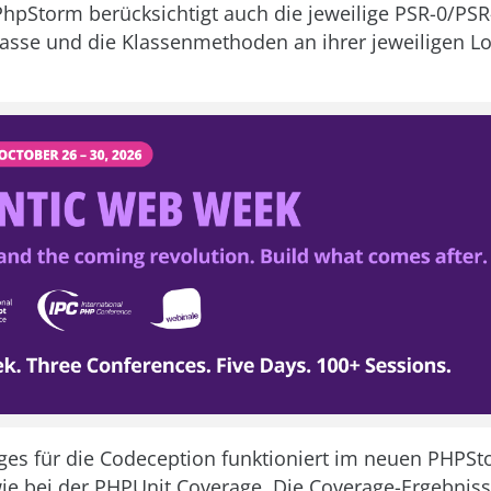
PhpStorm berücksichtigt auch die jeweilige PSR-0/PSR-
lasse und die Klassenmethoden an ihrer jeweiligen Lo
es für die Codeception funktioniert im neuen PHPSt
wie bei der PHPUnit Coverage. Die Coverage-Ergebnis