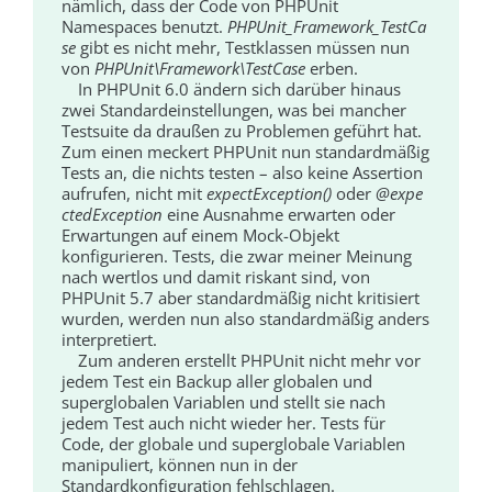
nämlich, dass der Code von PHPUnit
Namespaces benutzt.
PHP­Unit_Framework_TestCa
se
gibt es nicht mehr, Testklassen müssen nun
von
PHPUnit\Framework\TestCase
erben.
In PHPUnit 6.0 ändern sich darüber hinaus
zwei Standardeinstellungen, was bei mancher
Testsuite da draußen zu Problemen geführt hat.
Zum einen meckert PHPUnit nun standardmäßig
Tests an, die nichts testen – also keine Assertion
aufrufen, nicht mit
expect­Exception()
oder
@expe
ctedException
eine Ausnahme erwarten oder
Erwartungen auf einem Mock-Objekt
konfigurieren. Tests, die zwar meiner Meinung
nach wertlos und damit riskant sind, von
PHPUnit 5.7 aber standardmäßig nicht kritisiert
wurden, werden nun also standardmäßig anders
interpretiert.
Zum anderen erstellt PHPUnit nicht mehr vor
jedem Test ein Backup aller globalen und
superglobalen Variablen und stellt sie nach
jedem Test auch nicht wieder her. Tests für
Code, der globale und superglobale Variablen
manipuliert, können nun in der
Standardkonfiguration fehlschlagen.