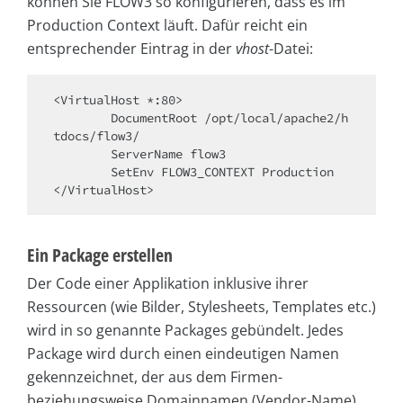
können Sie FLOW3 so konfigurieren, dass es im
Production Context läuft. Dafür reicht ein
entsprechender Eintrag in der
vhost
-Datei:
<VirtualHost *:80>

        DocumentRoot /opt/local/apache2/h
tdocs/flow3/

        ServerName flow3

        SetEnv FLOW3_CONTEXT Production

</VirtualHost>
Ein Package erstellen
Der Code einer Applikation inklusive ihrer
Ressourcen (wie Bilder, Stylesheets, Templates etc.)
wird in so genannte Packages gebündelt. Jedes
Package wird durch einen eindeutigen Namen
gekennzeichnet, der aus dem Firmen-
beziehungsweise Domainnamen (Vendor-Name)