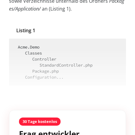
sowie Verzeichnisse unterhalb des Ordners
Packag
es/Application/
an (Listing 1).
Listing 1
Acme.Demo

   Classes

      Controller

         StandardController.php

      Package.php

   Configuration...
30 Tage kostenlos
Frag entwickler