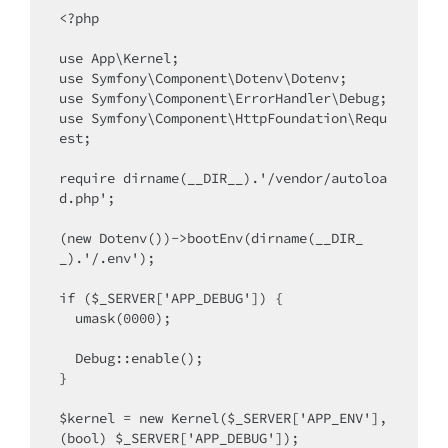
<?php

use App\Kernel;

use Symfony\Component\Dotenv\Dotenv;

use Symfony\Component\ErrorHandler\Debug;

use Symfony\Component\HttpFoundation\Requ
est;

require dirname(__DIR__).'/vendor/autoloa
d.php';

(new Dotenv())->bootEnv(dirname(__DIR_
_).'/.env');

if ($_SERVER['APP_DEBUG']) {

  umask(0000);

  Debug::enable();

}

$kernel = new Kernel($_SERVER['APP_ENV'], 
(bool) $_SERVER['APP_DEBUG']);
