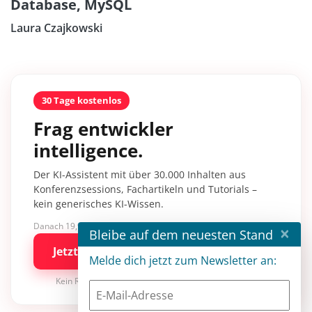
Database, MySQL
Laura Czajkowski
30 Tage kostenlos
Frag entwickler
intelligence.
Der KI-Assistent mit über 30.000 Inhalten aus
Konferenzsessions, Fachartikeln und Tutorials –
kein generisches KI-Wissen.
Danach 19,90 €/Monat mit entwickler.de BASIC
×
Bleibe auf dem neuesten Stand
Jetzt kostenlos testen
Melde dich jetzt zum Newsletter an:
Kein Risiko · jederzeit kündbar