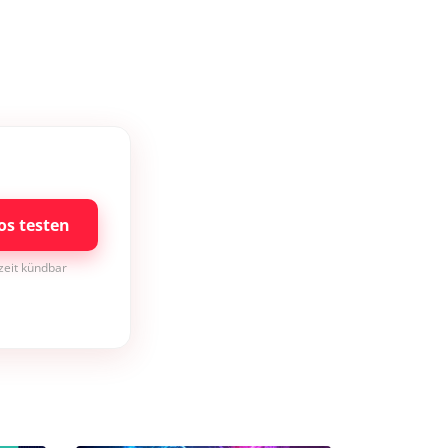
os testen
rzeit kündbar