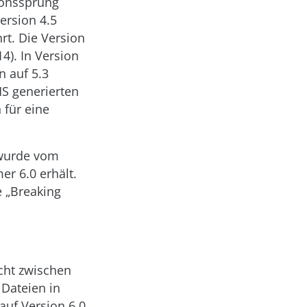
ionssprung
ersion 4.5
rt. Die Version
4). In Version
 auf 5.3
S generierten
für eine
 wurde vom
r 6.0 erhält.
e „Breaking
icht zwischen
Dateien in
auf Version 6.0