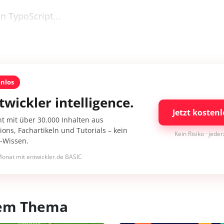
in TypoScript...
enlos
twickler intelligence.
Jetzt kostenl
nt mit über 30.000 Inhalten aus
ons, Fachartikeln und Tutorials – kein
Kein Risiko · jede
I-Wissen.
onat mit entwickler.de BASIC
esem Thema