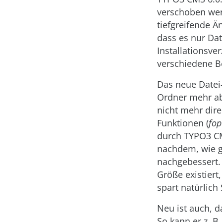
verschoben wer
tiefgreifende Ä
dass es nur Da
Installationsve
verschiedene B
Das neue Datei
Ordner mehr ab,
nicht mehr dire
Funktionen (
fop
durch TYPO3 CMS
nachdem, wie gr
nachgebessert. 
Größe existiert,
spart natürlich
Neu ist auch, 
So kann er z. B