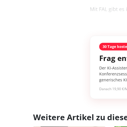
Mit FAL gibt es 
30 Tage kost
Frag en
Der KI-Assiste
Konferenzsessi
generisches K
Danach 19,90 €/M
Weitere Artikel zu di