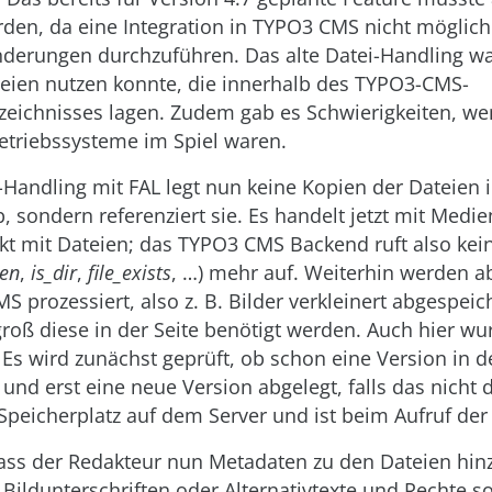
den, da eine Integration in TYPO3 CMS nicht möglich
nderungen durchzuführen. Das alte Datei-Handling war 
teien nutzen konnte, die innerhalb des TYPO3-CMS-
rzeichnisses lagen. Zudem gab es Schwierigkeiten, w
etriebssysteme im Spiel waren.
-Handling mit FAL legt nun keine Kopien der Dateien
 sondern referenziert sie. Es handelt jetzt mit Medie
kt mit Dateien; das TYPO3 CMS Back­end ruft also kei
en
,
is_dir
,
file_exists
, …) mehr auf. Weiterhin werden a
 prozessiert, also z. B. Bilder verkleinert abgespeich
oß diese in der Seite benötigt werden. Auch hier wu
Es wird zunächst geprüft, ob schon eine Version in d
 und erst eine neue Version abgelegt, falls das nicht de
 Speicherplatz auf dem Server und ist beim Aufruf der 
dass der Redakteur nun Metadaten zu den Dateien hin
. Bildunterschriften oder Alternativtexte und Rechte 