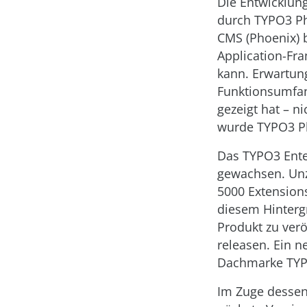
Die Entwicklung
durch TYPO3 Ph
CMS (Phoenix) 
Application-Fr
kann. Erwartun
Funktionsumfan
gezeigt hat – n
wurde TYPO3 Ph
Das TYPO3 Enter
gewachsen. Unz
5000 Extensions
diesem Hinterg
Produkt zu ver
releasen. Ein 
Dachmarke TYPO
Im Zuge dessen 