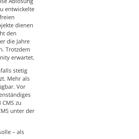
lose Ablösung
u entwickelte
freien
ojekte dienen
ht den
r die Jahre
en. Trotzdem
ity erwartet.
alls stetig
t. Mehr als
ügbar. Vor
enständiges
3 CMS zu
CMS unter der
olle – als