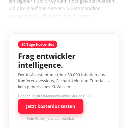
ein eigener Public-Key kann hochgeladen werden,
um direkt auf den Server via Commandline
zuzugreifen [1]. Hier wird beschrieben...
30 Tage kostenlos
Frag entwickler
intelligence.
Der KI-Assistent mit über 30.000 Inhalten aus
Konferenzsessions, Fachartikeln und Tutorials –
kein generisches KI-Wissen.
Danach 19,90 €/Monat mit entwickler.de BASIC
Jetzt kostenlos testen
Kein Risiko · jederzeit kündbar