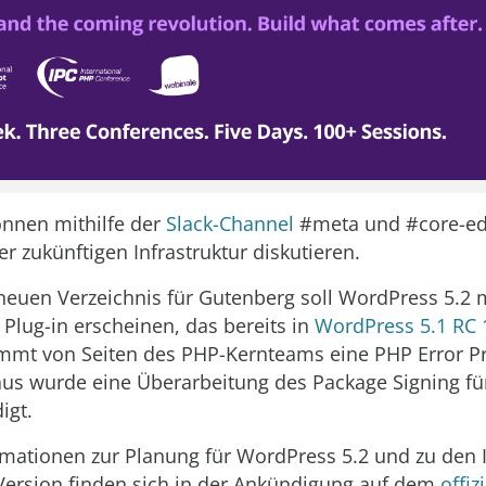
önnen mithilfe der
Slack-Channel
#meta und #core-edi
r zukünftigen Infrastruktur diskutieren.
euen Verzeichnis für Gutenberg soll WordPress 5.2 
 Plug-in erscheinen, das bereits in
WordPress 5.1 RC 
ommt von Seiten des PHP-Kernteams eine PHP Error Pr
us wurde eine Überarbeitung des Package Signing f
igt.
mationen zur Planung für WordPress 5.2 und zu den 
Version finden sich in der Ankündigung auf dem
offiz