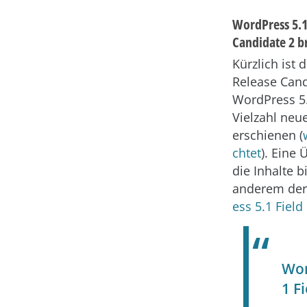
WordPress 5.1
Candidate 2 b
Kürzlich ist 
Release Cand
WordPress 5.
Vielzahl neu
erschienen (
chtet
). Eine 
die Inhalte b
anderem de
ess 5.1 Field
Wor
1 F