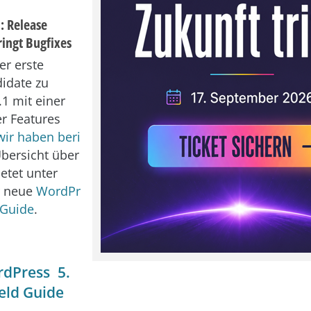
: Release
ringt Bugfixes
der erste
idate zu
1 mit einer
er Features
wir haben beri
Übersicht über
ietet unter
r neue
WordPr
 Guide
.
dPress 5.
ield Guide