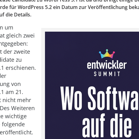
e für WordPress 5.2 ein Datum zur Veröffentlichung bek
f die Details.
am um
t gleich zwei
ntgegeben:
t der zweite
idate zu
1 erschienen.
der
hung von
.1 am 21.
t nicht mehr
 Des Weiteren
e wichtige
e folgende
eröffentlicht.