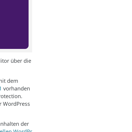
tor über die
mit dem
1
vorhanden
otection.
ür WordPress
Inhalten der
iellen WordPr