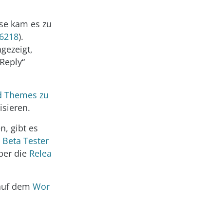
ise kam es zu
6218
).
gezeigt,
Reply“
d Themes zu
isieren.
, gibt es
Beta Tester
ber die
Relea
 auf dem
Wor