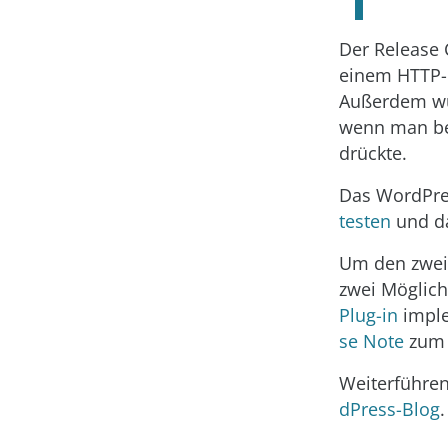
Der Release 
einem HTTP-F
Außerdem wu
wenn man be
drückte.
Das WordPre
testen
und da
Um den zweit
zwei Möglich
Plug-in
imple
se Note
zum 
Weiterführen
dPress-Blog
.