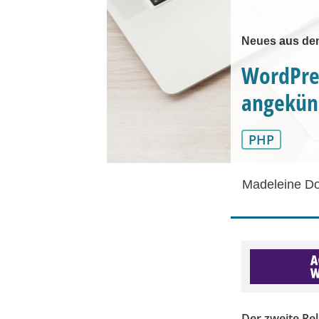
Neues aus de
WordPres
angekün
PHP
Madeleine D
Der zweite Rel