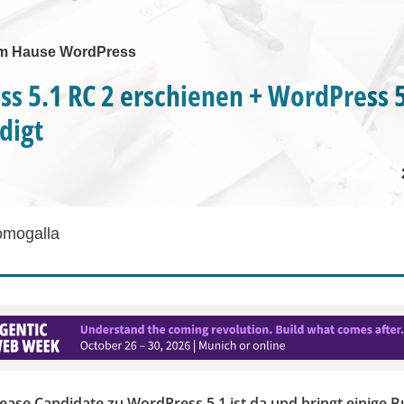
m Hause WordPress
s 5.1 RC 2 erschienen + WordPress 
digt
omogalla
ease Candidate zu WordPress 5.1 ist da und bringt einige B