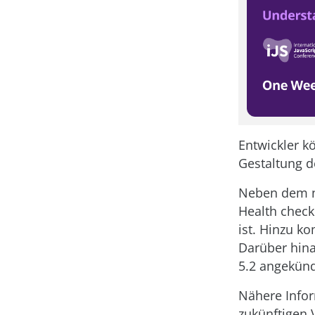
Entwickler k
Gestaltung de
Neben dem n
Health check
ist. Hinzu k
Darüber hina
5.2 angekünd
Nähere Infor
zukünftigen 