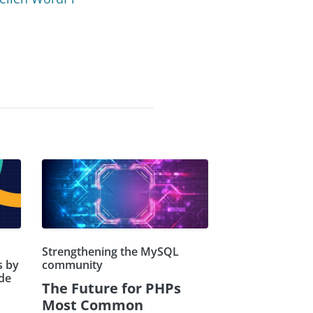
Strengthening the MySQL
s by
community
de
The Future for PHPs
Most Common