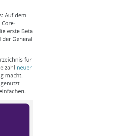
ts: Auf dem
 Core-
ie erste Beta
d der General
zeichnis für
ielzahl
neuer
ig macht.
 genutzt
einfachen.