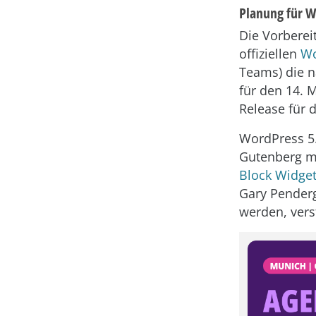
Planung für W
Die Vorberei
offiziellen
Wo
Teams) die n
für den 14. 
Release für d
WordPress 5.
Gutenberg mi
Block Widge
Gary Pender
werden, vers