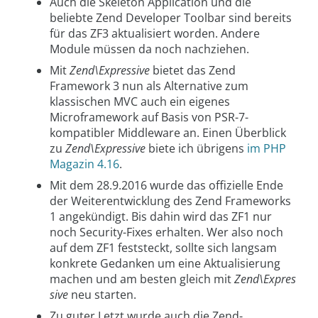
Auch die Skeleton Application und die
beliebte Zend Developer Toolbar sind bereits
für das ZF3 aktualisiert worden. Andere
Module müssen da noch nachziehen.
Mit
Zend\Expressive
bietet das Zend
Framework 3 nun als Alternative zum
klassischen MVC auch ein eigenes
Microframework auf Basis von PSR-7-
kompatibler Middleware an. Einen Überblick
zu
Zend\Expressive
biete ich übrigens
im PHP
Magazin 4.16
.
Mit dem 28.9.2016 wurde das offizielle Ende
der Weiterentwicklung des Zend Frameworks
1 angekündigt. Bis dahin wird das ZF1 nur
noch Security-Fixes erhalten. Wer also noch
auf dem ZF1 feststeckt, sollte sich langsam
konkrete Gedanken um eine Aktualisierung
machen und am besten gleich mit
Zend\Expres
sive
neu starten.
Zu guter Letzt wurde auch die Zend-