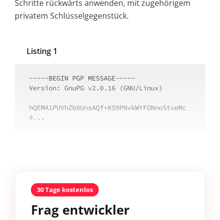
Schritte rückwärts anwenden, mit zugehörigem
privatem Schlüsselgegenstück.
Listing 1
-----BEGIN PGP MESSAGE-----

Version: GnuPG v2.0.16 (GNU/Linux)

hQEMA1PUVhZb8UnsAQf+KS9PNvkWYFONnoStveMc
4...
30 Tage kostenlos
Frag entwickler