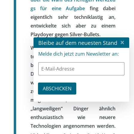
gs für eine Aufgabe
fing dabei
eigentlich sehr techniklastig an,
entwickelte sich aber zu einem
Playdoyer gegen Silver-Bullets.
×
Bleibe auf dem neuesten Stand
Wenn ich sehe, wie stiefmütterlich
Melde dich jetzt zum Newsletter an:
teure, relationale Datenbanken
behandelt oder aus Frust gegen
Documentstores ausgetauscht
werden, kann ich nur dazu raten, mal
zu schauen, was heute alles damit
möglich ist, wenn diese
„langweiligen“ Dinger ähnlich
enthusiastisch wie neuere
Technologien angenommen werden.