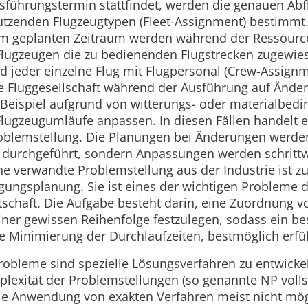
usführungstermin stattfindet, werden die genauen Abf
utzenden Flugzeugtypen (Fleet-Assignment) bestimmt.
 geplanten Zeitraum werden während der Ressource
Flugzeugen die zu bedienenden Flugstrecken zugewiese
d jeder einzelne Flug mit Flugpersonal (Crew-Assignm
e Fluggesellschaft während der Ausführung auf Ände
Beispiel aufgrund von witterungs- oder materialbedi
Flugzeugumläufe anpassen. In diesen Fällen handelt e
blemstellung. Die Planungen bei Änderungen werden
u durchgeführt, sondern Anpassungen werden schritt
ne verwandte Problemstellung aus der Industrie ist z
ungsplanung. Sie ist eines der wichtigen Probleme 
schaft. Die Aufgabe besteht darin, eine Zuordnung v
ner gewissen Reihenfolge festzulegen, sodass ein be
e Minimierung der Durchlaufzeiten, bestmöglich erfül
Probleme sind spezielle Lösungsverfahren zu entwicke
lexität der Problemstellungen (so genannte NP voll
die Anwendung von exakten Verfahren meist nicht mög