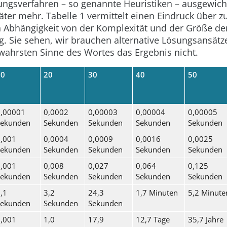
ngsverfahren – so genannte Heuristiken – ausgewic
ter mehr. Tabelle 1 vermittelt einen Eindruck über 
n Abhängigkeit von der Komplexität und der Größe de
g. Sie sehen, wir brauchen alternative Lösungsansätz
wahrsten Sinne des Wortes das Ergebnis nicht.
10
20
30
40
50
,00001
0,0002
0,00003
0,00004
0,00005
Sekunden
Sekunden
Sekunden
Sekunden
Sekunden
,001
0,0004
0,0009
0,0016
0,0025
Sekunden
Sekunden
Sekunden
Sekunden
Sekunden
,001
0,008
0,027
0,064
0,125
Sekunden
Sekunden
Sekunden
Sekunden
Sekunden
,1
3,2
24,3
1,7 Minuten
5,2 Minute
Sekunden
Sekunden
Sekunden
,001
1,0
17,9
12,7 Tage
35,7 Jahre