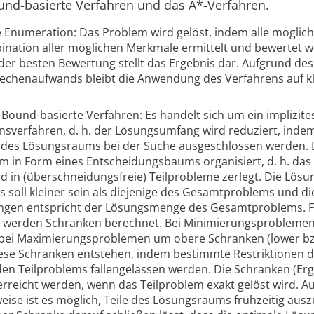
nd-basierte Verfahren
und das
A*-Verfahren
.
e Enumeration:
Das Problem wird gelöst, indem alle mögli
nation aller möglichen Merkmale ermittelt und bewertet w
der besten Bewertung stellt das Ergebnis dar. Aufgrund de
echenaufwands bleibt die Anwendung des Verfahrens auf k
Bound-basierte Verfahren:
Es handelt sich um ein implizite
sverfahren, d. h. der Lösungsumfang wird reduziert, ind
des Lösungsraums bei der Suche ausgeschlossen werden. 
 in Form eines Entscheidungsbaums organisiert, d. h. das
d in (überschneidungsfreie) Teilprobleme zerlegt. Die Lös
s soll kleiner sein als diejenige des Gesamtproblems und di
gen entspricht der Lösungsmenge des Gesamtproblems. F
 werden Schranken berechnet. Bei Minimierungsproblemen 
 bei Maximierungsproblemen um obere Schranken (lower b
ese Schranken entstehen, indem bestimmte Restriktionen 
en Teilproblems fallengelassen werden. Die Schranken (Er
 erreicht werden, wenn das Teilproblem exakt gelöst wird. A
ise ist es möglich, Teile des Lösungsraums frühzeitig aus