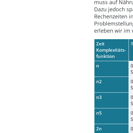
muss auf Nähru
Dazu jedoch spä
Rechenzeiten i
Problemstellun
erleben wir im 
Zeit
Komplexitäts-
funktion
n
0
n2
0
n3
0
n5
0
2n
0