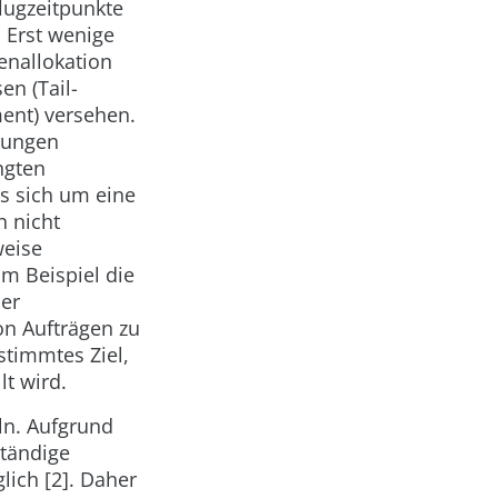
lugzeitpunkte
 Erst wenige
nallokation
n (Tail-
ent) versehen.
rungen
ngten
s sich um eine
 nicht
weise
um Beispiel die
der
on Aufträgen zu
stimmtes Ziel,
lt wird.
ln. Aufgrund
ständige
lich [2]. Daher