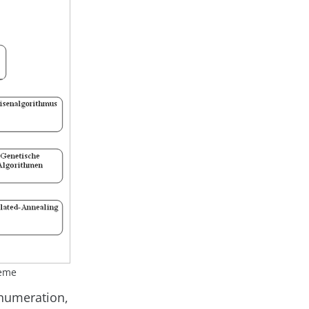
leme
Enumeration
,