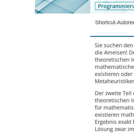
Programmier
Shortcut-Autor
Sie suchen den
die Ameisen! D
theoretischen I
mathematische 
existieren ode
Metaheuristiken
Der zweite Tei
theoretischen I
für mathematis
existieren math
Ergebnis exakt 
Lösung zwar im