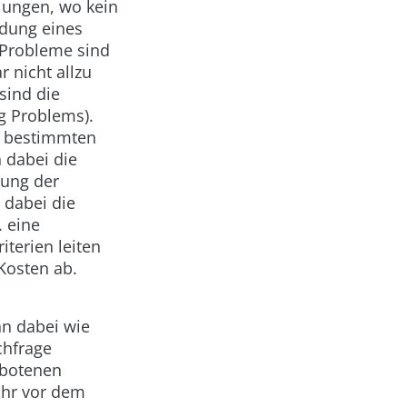
llungen, wo kein
ndung eines
 Probleme sind
r nicht allzu
sind die
g Problems).
r bestimmten
 dabei die
gung der
 dabei die
 eine
terien leiten
Kosten ab.
nn dabei wie
chfrage
ebotenen
ahr vor dem