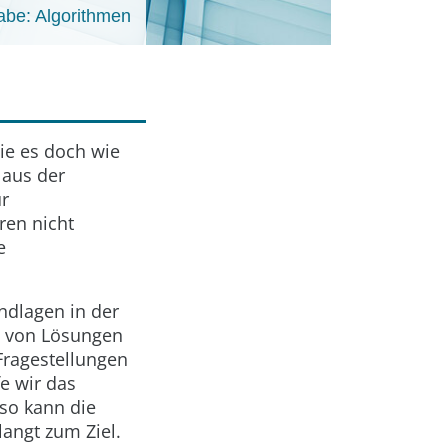
be: Algorithmen
ie es doch wie
 aus der
ür
ren nicht
e
ndlagen in der
ng von Lösungen
Fragestellungen
e wir das
 so kann die
angt zum Ziel.