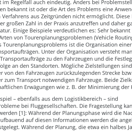
t im Regelfall auch eindeutig. Anders bei Problemste
en bekannt ist oder die Art des Problems eine Anwe
Verfahrens aus Zeitgründen nicht ermöglicht. Diese
er großen Zahl in der Praxis anzutreffen und daher ga
atur. Einige Beispiele verdeutlichen es: Sehr bekannt 
Arten von Tourenplanungsproblemen (Vehicle Routin
 Tourenplanungsproblems ist die Organisation eine
sportaufträgen. Unter der Organisation versteht man
Transportaufträge zu den Fahrzeugen und die Festle
olge an den Standorten. Mögliche Zielstellungen sind
r von den Fahrzeugen zurückzulegenden Strecke bzw.
r zum Transport notwendigen Fahrzeuge. Beide Zielkri
haftlichen Erwägungen wie z. B. der Minimierung der 
spiel – ebenfalls aus dem Logistikbereich – sind
obleme bei Fluggesellschaften. Die Fragestellung ka
 werden [1]: Während der Planungsphase wird die Na
aufbauend auf diesen Informationen werden die ang
stgelegt. Während der Planung, die etwa ein halbes J