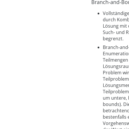
Branch-and-Bou
Vollständig
durch Kombi
Lösung mit 
Such- und R
begrenzt.
Branch-and-
Enumeration
Teilmengen 
Lösungsraum
Problem wir
Teilproblem
Lösungsmen
Teilproblem
um untere,
bounds). Di
betrachtend
bestenfalls
Vorgehenswe