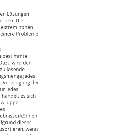
chen Lösungen
erden. Die
s extrem hohen
leinere Probleme
s
em bestimmte
Dazu wird der
 zu lösende
ungsmenge jedes
e Vereinigung der
ür jedes
handelt es sich
zw. upper
des
gebnisse) können
ufgrund dieser
zusortieren, wenn