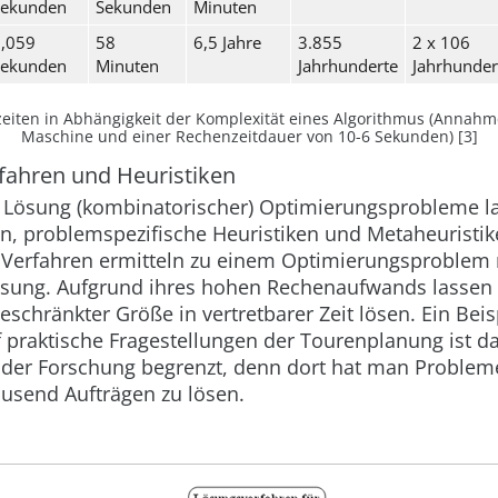
Sekunden
Sekunden
Minuten
,059
58
6,5 Jahre
3.855
2 x 106
Sekunden
Minuten
Jahrhunderte
Jahrhunder
eiten in Abhängigkeit der Komplexität eines Algorithmus (Anna
Maschine und einer Rechenzeitdauer von 10-6 Sekunden) [3]
rfahren und Heuristiken
r Lösung (kombinatorischer) Optimierungsprobleme la
en
,
problemspezifische
Heuristiken
und
Metaheuristik
e Verfahren ermitteln zu einem Optimierungsproblem
ösung. Aufgrund ihres hohen Rechenaufwands lassen 
schränkter Größe in vertretbarer Zeit lösen. Ein Beisp
praktische Fragestellungen der Tourenplanung ist 
 der Forschung begrenzt, denn dort hat man Proble
ausend Aufträgen zu lösen.