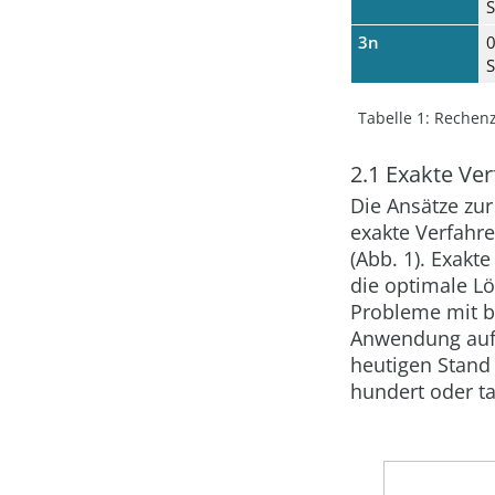
3n
0
Tabelle 1:
Rechenz
2.1 Exakte Ve
Die Ansätze zu
exakte
Verfahr
(
Abb. 1
). Exakt
die optimale L
Probleme mit be
Anwendung auf 
heutigen Stand
hundert oder t