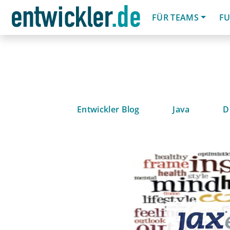
FÜR TEAMS
FU
Entwickler Blog
Java
D