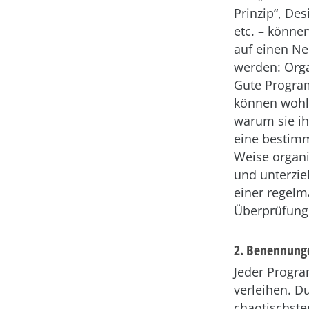
Prinzip“, De
etc. – könne
auf einen Ne
werden: Orga
Gute Progra
können wohl
warum sie ih
eine bestimm
Weise organi
und unterzie
einer regel
Überprüfung
2. Benennung
Jeder Progr
verleihen. D
chaotischst