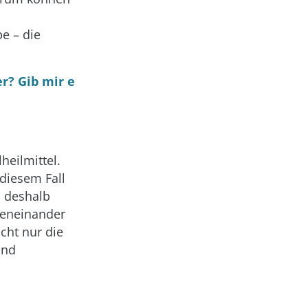
e – die
r? Gib mir e
heilmittel.
diesem Fall
n deshalb
egeneinander
cht nur die
und