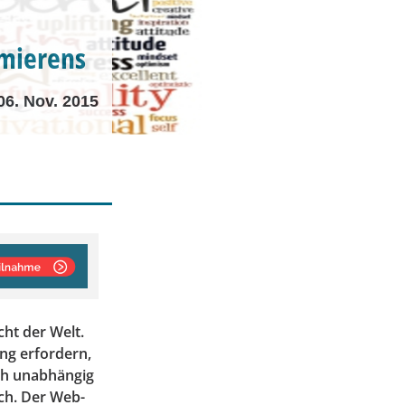
mmierens
06. Nov. 2015
cht der Welt.
ung erfordern,
sch unabhängig
ich. Der Web-