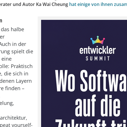
Berater und Autor Ka Wai Cheung
hat einige von ihnen zusa
on
 das halbe
er
Auch in der
ng spielt die
 eine
lle: Praktisch
, die sich in
edenen Layern
re finden –
,
elung,
architektur,
peat yourself-