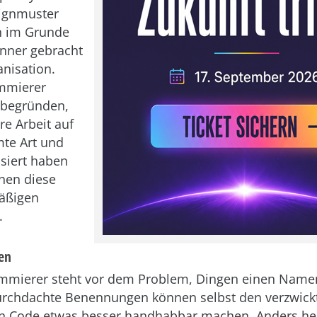
signmuster
n im Grunde
nner gebracht
nisation.
mmierer
begründen,
re Arbeit auf
te Art und
siert haben
hen diese
mäßigen
.
en
ammierer steht vor dem Problem, Dingen einen Name
urchdachte Benennungen können selbst den verzwick
en Code etwas besser handhabbar machen. Anders h