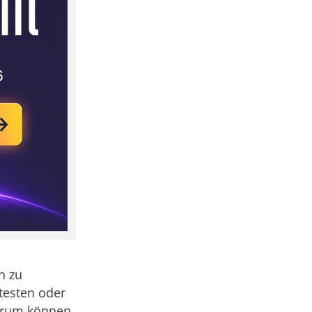
n zu
testen oder
erum können