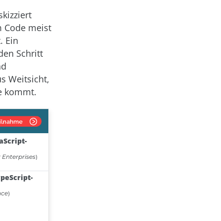
kizziert
em Code meist
. Ein
en Schritt
nd
s Weitsicht,
e kommt.