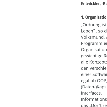
Entwickler, -
1. Organisati
„Ordnung ist
Leben“ , so d
Volksmund. 
Programmieru
Organisation
gewichtige Ro
alle Konzepte
den verschi
einer Softwa
egal ob OOP
(Daten-)Kaps
Interfaces,
Informations
das „Don’t re