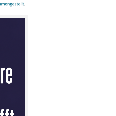
mmengestellt
.