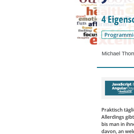
4 Eigens
Programmi
Michael Tho
Praktisch tägl
Allerdings gib
bis man in ihn
davon, an welc