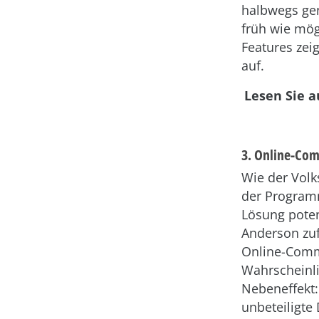
halbwegs gen
früh wie mö
Features zei
auf.
Lesen Sie 
3. Online-Com
Wie der Volk
der Programm
Lösung poten
Anderson zuf
Online-Comm
Wahrscheinlic
Nebeneffekt:
unbeteiligte