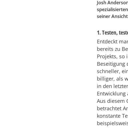
Josh Anderson
spezialisierte
seiner Ansich
1. Testen, test
Entdeckt ma
bereits zu B
Projekts, so 
Beseitigung 
schneller, e
billiger, als
in den letzt
Entwicklung a
Aus diesem 
betrachtet A
konstante Te
beispielswei