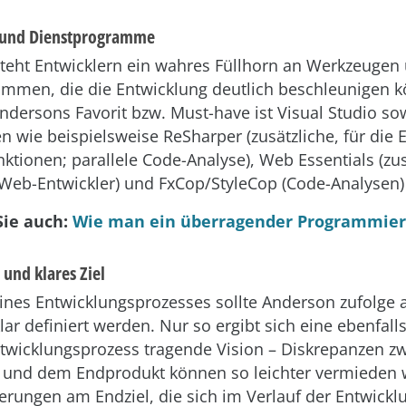
 und Dienstprogramme
teht Entwicklern ein wahres Füllhorn an Werkzeugen
mmen, die die Entwicklung deutlich beschleunigen k
ndersons Favorit bzw. Must-have ist Visual Studio so
n wie beispielsweise ReSharper (zusätzliche, für die 
nktionen; parallele Code-Analyse), Web Essentials (zu
 Web-Entwickler) und FxCop/StyleCop (Code-Analysen) 
Sie auch:
Wie man ein überragender Programmier
 und klares Ziel
ines Entwicklungsprozesses sollte Anderson zufolge a
lar definiert werden. Nur so ergibt sich eine ebenfalls
wicklungsprozess tragende Vision – Diskrepanzen z
 und dem Endprodukt können so leichter vermieden 
erungen am Endziel, die sich im Verlauf der Entwickl