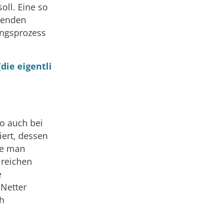
ll. Eine so
renden
lungsprozess
ie eigentli
So auch bei
ert, dessen
lte man
lreichen
e
 Netter
ch