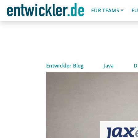
FÜR TEAMS
FU
Entwickler Blog
Java
D