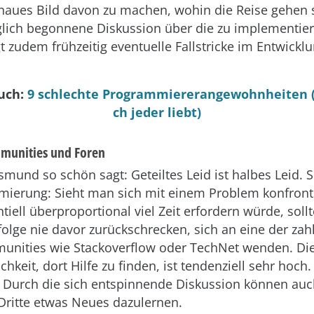
aues Bild davon zu machen, wohin die Reise gehen so
glich begonnene Diskussion über die zu implementie
gt zudem frühzeitig eventuelle Fallstricke im Entwick
auch:
9 schlechte Programmiererangewohnheiten (d
ch jeder liebt)
munities und Foren
smund so schön sagt: Geteiltes Leid ist halbes Leid. 
ierung: Sieht man sich mit einem Problem konfronti
tiell überproportional viel Zeit erfordern würde, sol
olge nie davor zurückschrecken, sich an eine der zah
unities wie Stackoverflow oder TechNet wenden. Di
hkeit, dort Hilfe zu finden, ist tendenziell sehr hoch.
 Durch die sich entspinnende Diskussion können au
 Dritte etwas Neues dazulernen.