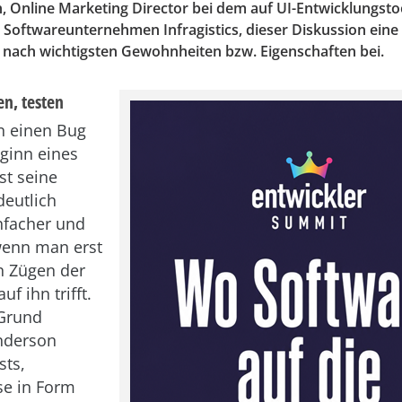
, Online Marketing Director bei dem auf UI-Entwicklungsto
n Softwareunternehmen Infragistics, dieser Diskussion eine 
t nach wichtigsten Gewohnheiten bzw. Eigenschaften bei.
en, testen
n einen Bug
eginn eines
ist seine
deutlich
infacher und
 wenn man erst
en Zügen der
uf ihn trifft.
Grund
nderson
sts,
se in Form