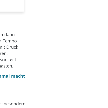
em dann
em Tempo
mit Druck
ren,
son, gilt
hasten.
inmal macht
 insbesondere