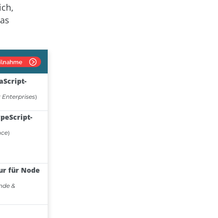
ich,
das