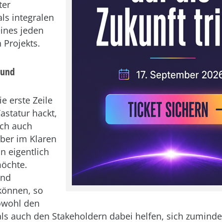
ter
ls integralen
eines jeden
 Projekts.
 und
e erste Zeile
astatur hackt,
ich auch
über im Klaren
n eigentlich
möchte.
und
können, so
owohl den
als auch den Stakeholdern dabei helfen, sich zuminde