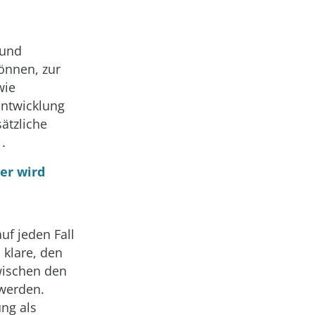
 und
önnen, zur
wie
Entwicklung
sätzliche
.
er wird
uf jeden Fall
 klare, den
wischen den
werden.
ung als