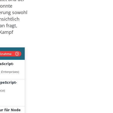
konnte
ierung sowohl
nsichtlich
n fragt,
 Kampf