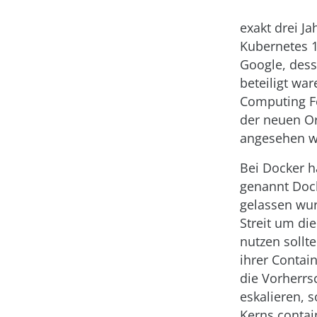
exakt drei J
Kubernetes 1
Google, dess
beteiligt wa
Computing Fo
der neuen Or
angesehen w
Bei Docker h
genannt Doc
gelassen wur
Streit um di
nutzen sollt
ihrer Contai
die Vorherrs
eskalieren, 
Kerns contai