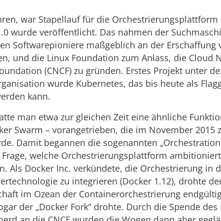
ahren, war Stapellauf für die Orchestrierungsplattform
.0 wurde veröffentlicht. Das nahmen der Suchmasch
en Softwarepioniere maßgeblich an der Erschaffung 
ren, und die Linux Foundation zum Anlass, die Cloud 
undation (CNCF) zu gründen. Erstes Projekt unter der
ganisation wurde Kubernetes, das bis heute als Flagg
erden kann.
atte man etwa zur gleichen Zeit eine ähnliche Funktion
ker Swarm – vorangetrieben, die im November 2015 
de. Damit begannen die sogenannten „Orchestration 
e Frage, welche Orchestrierungsplattform ambitionier
en. Als Docker Inc. verkündete, die Orchestrierung in 
nertechnologie zu integrieren (Docker 1.12), drohte 
chaft im Ozean der Containerorchestrierung endgültig
sogar der „Docker Fork“ drohte. Durch die Spende des
nerd an die CNCF wurden die Wogen dann aber geglät