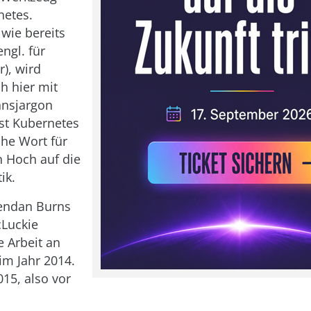
netes.
wie bereits
engl. für
r), wird
h hier mit
nsjargon
ist Kubernetes
che Wort für
n Hoch auf die
ik.
rendan Burns
cLuckie
 Arbeit an
im Jahr 2014.
015, also vor