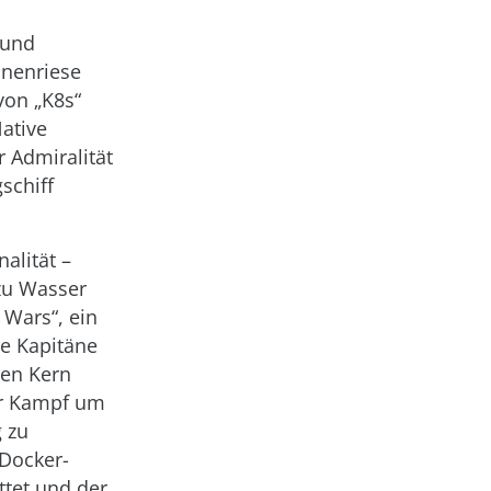
 und
inenriese
von „K8s“
Native
 Admiralität
schiff
alität –
zu Wasser
Wars“, ein
te Kapitäne
den Kern
der Kampf um
 zu
 Docker-
tet und der