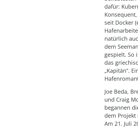
dafür: Kuber
Konsequent, 
seit Docker (
Hafenarbeite
natürlich auc
dem Seeman
gespielt. So 
das griechis
„Kapitän“. Ei
Hafenromant
Joe Beda, B
und Craig M
begannen die
dem Projekt 
Am 21. Juli 2