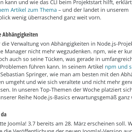
en kann und wie das CLI beim Projektstart hilft, erklä
inem Artikel zum Thema
– und der landet in unserem
ick wenig überraschend ganz weit vorn.
e Abhängigkeiten
r die Verwaltung von Abhängigkeiten in Node.js-Projek
e Manager nicht mehr wegzudenken. npm, wie er kur
doch auch so seine Tücken, was gerade in umfangreic
 Problemen führen kann. In seinem Artikel
npm und s
 Sebastian Springer, wie man am besten mit den Abh
n umgeht und wie sich veraltete und nicht mehr gen
ssen. In unseren Top-Themen der Woche platziert sich
unserer Reihe Node.js-Basics erwartungsgemäß ganz 
t da
tte Joomla! 3.7 bereits am 28. März erscheinen soll. 
pte die Veröffentlichung der neuen Joomla!-Version au