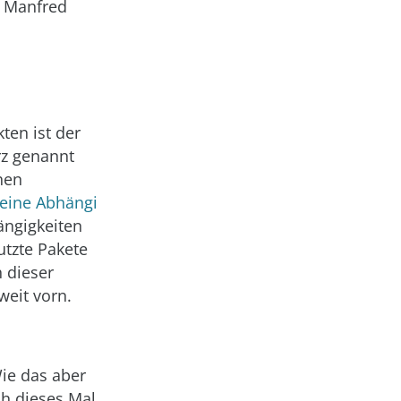
rt Manfred
ten ist der
z genannt
hen
eine Abhängi
ängigkeiten
utzte Pakete
 dieser
weit vorn.
Wie das aber
ch dieses Mal