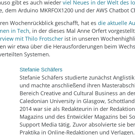
auso gibt es auch wieder
viel Neues in der Welt des I
, dem Arduino MKRFOX1200 und der AWS Chatbot Ch
ren Wochenrückblick geschafft, hat es
die aktuelle A
men in Tech
, in der dieses Mal Anne Orfert vorgestel
erview mit Thilo Frotscher
ist in unseren Wochenhighli
hen wir etwa über die Herausforderungen beim Wech
verteilten Systemen.
Stefanie Schäfers
Stefanie Schäfers studierte zunächst Anglisti
und machte anschließend ihren Masterabsch
Bereich Creative and Cultural Business an d
Caledonian University in Glasgow, Schottland
2014 war sie als Redakteurin in der Redaktio
Magazins und des Entwickler Magazins bei S
Support Media tätig. Zuvor absolvierte sie be
Praktika in Online-Redaktionen und Verlagen.