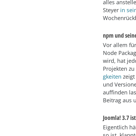
alles anstell
Steyer
in se
Wochenrückbl
npm und sein
Vor allem fü
Node Packag
wird, hat je
Projekten zu
gkeiten
zeigt
und Versione
auffinden la
Beitrag aus 
Joomla! 3.7 is
Eigentlich hä
so ist, klap