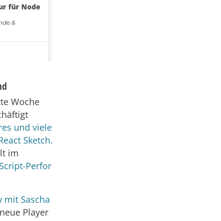
nd
zte Woche
häftigt
res und viele
React Sketch.
lt im
Script-Perfor
w mit Sascha
 neue Player