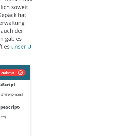
lich soweit
Gepäck hat
Verwaltung
 auch der
em gab es
ft es
unser Ü