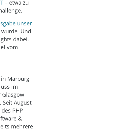
oT
– etwa zu
allenge.
usgabe unser
lt wurde. Und
ghts dabei.
sel vom
k in Marburg
luss im
er Glasgow
. Seit August
n des PHP
oftware &
reits mehrere