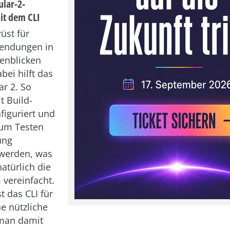
ular-2-
it dem CLI
üst für
endungen in
enblicken
abei hilft das
ar 2. So
 Build-
figuriert und
um Testen
ung
 werden, was
atürlich die
 vereinfacht.
t das CLI für
ne nützliche
man damit