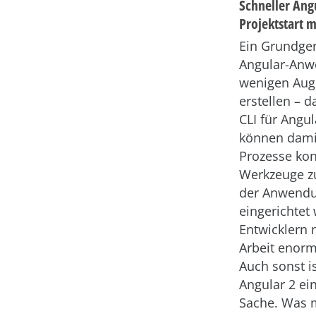
Schneller Ang
Projektstart m
Ein Grundger
Angular-Anw
wenigen Aug
erstellen – d
CLI für Angul
können damit
Prozesse kon
Werkzeuge z
der Anwend
eingerichtet
Entwicklern n
Arbeit enorm
Auch sonst is
Angular 2 ei
Sache. Was 