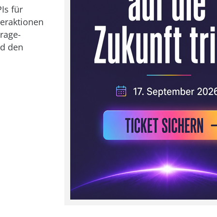
Is für
teraktionen
rage-
nd den