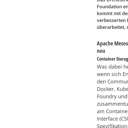
Foundation en
kommt mit der
verbesserten
überarbeitet, 
Apache Mesos 1
neu
Container Storag
Was dabei h
wenn sich En
den Commun
Docker, Kube
Foundry und
zusammentun
am Containe
Interface (CSI
Spezifikation