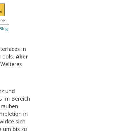
Blog
terfaces in
Tools.
Aber
 Weiteres
nz und
s im Bereich
hrauben
mpletion in
irkte sich
e um bis zu