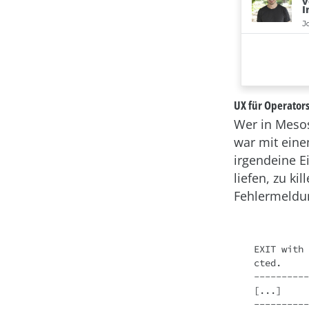
UX für Operator
Wer in Mesos
war mit eine
irgendeine E
liefen, zu ki
Fehlermeldu
EXIT with 
cted.

----------
[...]

----------