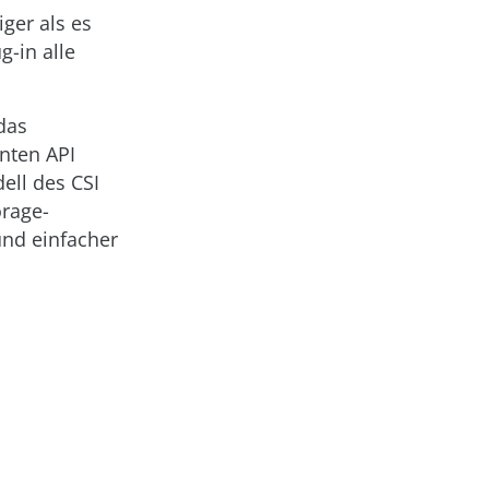
ger als es
-in alle
das
enten API
ell des CSI
orage-
und einfacher