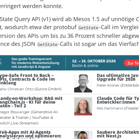
erringert werden konnte.
State Query API (v1) wird ab Mesos 1.5 auf unnötige
C
t, wodurch etwa der protobuf
-Call im Vergle
GetState
ersion des APIs um bis zu 36 Prozent schneller abgewi
ance des JSON
-Calls ist sogar um das Vierfac
GetState