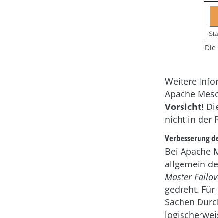
Die
Weitere Info
Apache Mesos
Vorsicht!
Die
nicht in der
Verbesserung d
Bei Apache M
allgemein de
Master Failov
gedreht. Für
Sachen Durch
logischerwei