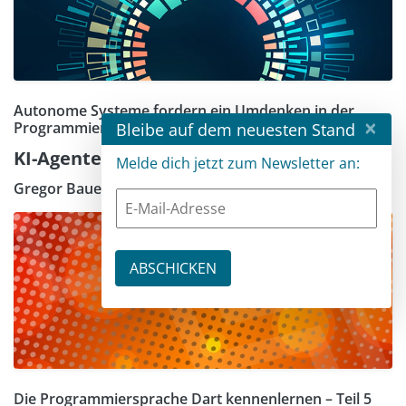
Autonome Systeme fordern ein Umdenken in der
×
Programmierung
Bleibe auf dem neuesten Stand
KI-Agenten auf dem Vormarsch
Melde dich jetzt zum Newsletter an:
Gregor Bauer
Die Programmiersprache Dart kennenlernen – Teil 5