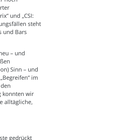
rter
ix“ und „CSI:
ungsfällen steht
s und Bars
 neu – und
aßen
ion) Sinn – und
 „Begreifen“ im
 den
g konnten wir
 alltägliche,
ste gedrückt