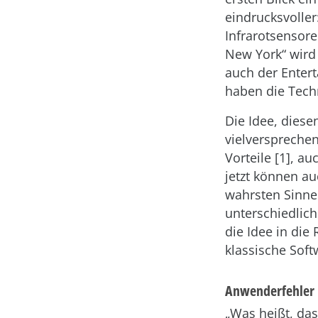
eindrucksvoller
Infrarotsensore
New York“ wird 
auch der Enter
haben die Techn
Die Idee, diese
vielverspreche
Vorteile [1], a
jetzt können au
wahrsten Sinne
unterschiedlic
die Idee in die 
klassische Sof
Anwenderfehler
„Was heißt, das