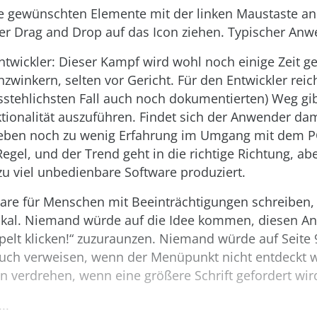
ie gewünschten Elemente mit der linken Maustaste an
er Drag and Drop auf das Icon ziehen. Typischer Anwe
twickler: Dieser Kampf wird wohl noch einige Zeit g
zwinkern, selten vor Gericht. Für den Entwickler reic
sstehlichsten Fall auch noch dokumentierten) Weg gi
tionalität auszuführen. Findet sich der Anwender dam
r eben noch zu wenig Erfahrung im Umgang mit dem
Regel, und der Trend geht in die richtige Richtung, ab
zu viel unbedienbare Software produziert.
are für Menschen mit Beeinträchtigungen schreiben, 
dikal. Niemand würde auf die Idee kommen, diesen A
pelt klicken!“ zuzuraunzen. Niemand würde auf Seite 
ch verweisen, wenn der Menüpunkt nicht entdeckt 
 verdrehen, wenn eine größere Schrift gefordert wir
..