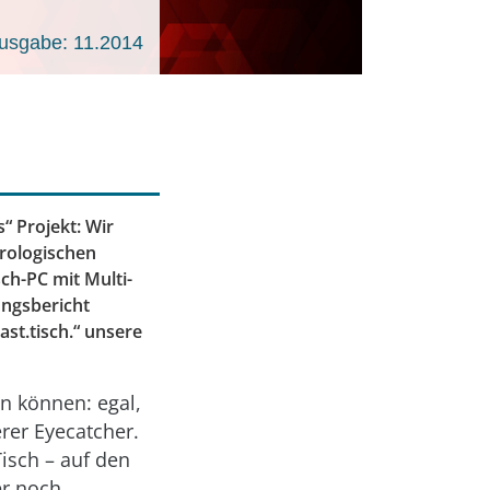
usgabe: 11.2014
“ Projekt: Wir
urologischen
sch-PC mit Multi-
ungsbericht
ast.tisch.“ unsere
n können: egal,
rer Eyecatcher.
isch – auf den
er noch