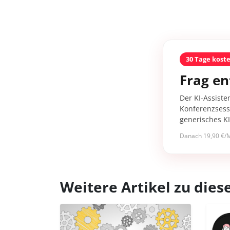
30 Tage kost
Frag en
Der KI-Assiste
Konferenzsessi
generisches K
Danach 19,90 €/M
Weitere Artikel zu di