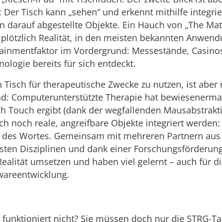
: Der Tisch kann „sehen“ und erkennt mithilfe integrie
n darauf abgestellte Objekte. Ein Hauch von „The Matr
plötzlich Realität, in den meisten bekannten Anwend
tainmentfaktor im Vordergrund: Messestände, Casino
ologie bereits für sich entdeckt.
n Tisch für therapeutische Zwecke zu nutzen, ist aber
nd: Computerunterstützte Therapie hat bewiesenerm
uch Touch ergibt (dank der wegfallenden Mausabstrakt
ch noch reale, angreifbare Objekte integriert werden:
 des Wortes. Gemeinsam mit mehreren Partnern aus
hsten Disziplinen und dank einer Forschungsförderun
Realität umsetzen und haben viel gelernt – auch für die
twareentwicklung.
 funktioniert nicht? Sie müssen doch nur die STRG-Ta