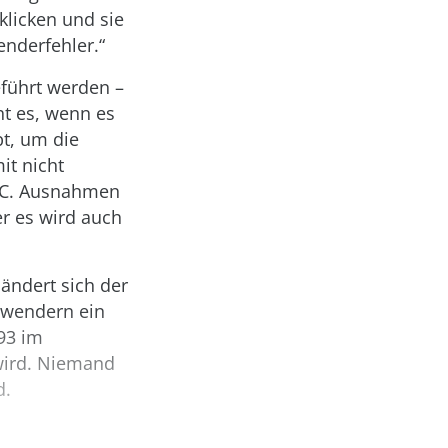
klicken und sie
nderfehler.“
eführt werden –
ht es, wenn es
bt, um die
it nicht
 PC. Ausnahmen
er es wird auch
ändert sich der
nwendern ein
93 im
wird. Niemand
d.