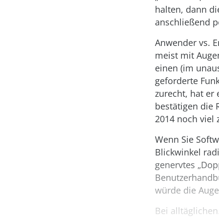
halten, dann d
anschließend p
Anwender vs. En
meist mit Augen
einen (im unau
geforderte Funk
zurecht, hat e
bestätigen die 
2014 noch viel 
Wenn Sie Softw
Blickwinkel ra
genervtes „Dop
Benutzerhandbu
würde die Augen
Bei alltäglichen.