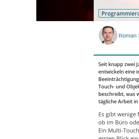
Programmier
Roman 
Seit knapp zwei J
entwickeln eine 
Beeinträchtigunge
Touch- und Objek
beschreibt, was w
tägliche Arbeit i
Es gibt wenige
ob im Büro oder
Ein Multi-Touch
ersten Blick ei