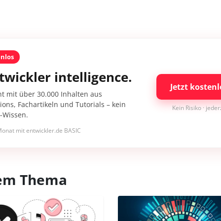
enlos
twickler intelligence.
Jetzt kostenl
nt mit über 30.000 Inhalten aus
ons, Fachartikeln und Tutorials – kein
Kein Risiko · jede
I-Wissen.
onat mit entwickler.de BASIC
esem Thema