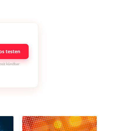
os testen
rzeit kündbar