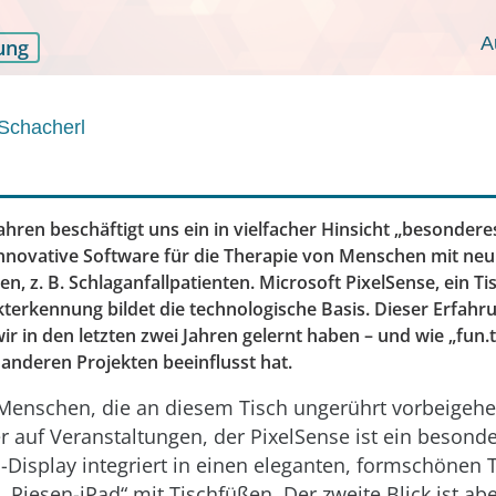
A
ung
Schacherl
ahren beschäftigt uns ein in vielfacher Hinsicht „besonderes
innovative Software für die Therapie von Menschen mit ne
n, z. B. Schlaganfallpatienten. Microsoft PixelSense, ein Ti
terkennung bildet die technologische Basis. Dieser Erfahr
ir in den letzten zwei Jahren gelernt haben – und wie „fun.t
n anderen Projekten beeinflusst hat.
 Menschen, die an diesem Tisch ungerührt vorbeigehe
 auf Veranstaltungen, der PixelSense ist ein besonde
-Display integriert in einen eleganten, formschönen T
n „Riesen-iPad“ mit Tischfüßen. Der zweite Blick ist ab