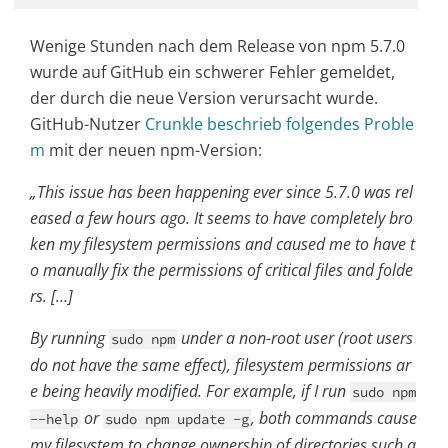
Wenige Stunden nach dem Release von npm 5.7.0
wurde auf GitHub ein schwerer Fehler gemeldet,
der durch die neue Version verursacht wurde.
GitHub-Nutzer
Crunkle beschrieb folgendes Proble
m
mit der neuen npm-Version:
„This issue has been happening ever since 5.7.0 was rel
eased a few hours ago. It seems to have completely bro
ken my filesystem permissions and caused me to have t
o manually fix the permissions of critical files and folde
rs. […]
By running
under a non-root user (root users
sudo npm
do not have the same effect), filesystem permissions ar
e being heavily modified. For example, if I run
sudo npm
or
, both commands cause
--help
sudo npm update -g
my filesystem to change ownership of directories such a