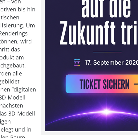
hen – von
otiven bis hin
stischen
lisierung. Um
Renderings
 können, wird
ritt das
rodukt am
chgebaut.
den alle
gebildet,
nen “digitalen
 3D-Modell
 nächsten
 das 3D-Modell
tigen
belegt und in
ellen Raum