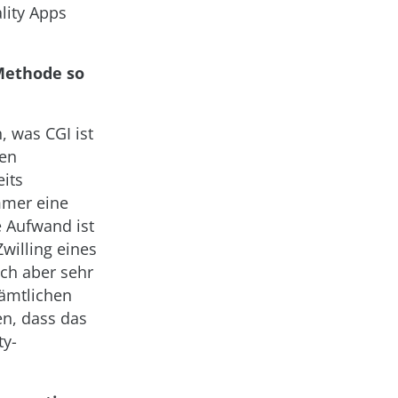
lity Apps
 Methode so
, was CGI ist
den
its
mmer eine
 Aufwand ist
Zwilling eines
ich aber sehr
sämtlichen
en, dass das
ty-