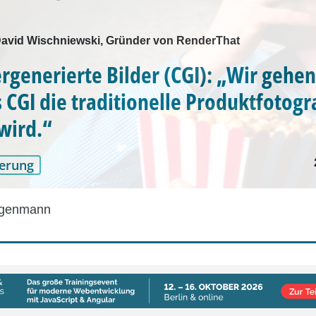
 David Wischniewski, Gründer von RenderThat
generierte Bilder (CGI): „Wir gehe
s CGI die traditionelle Produktfotogr
wird.“
erung
egenmann