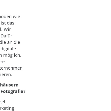
thoden wie
ist das
l. Wir
 Dafür
die an die
digitale
ch möglich,
ere
Unternehmen
ieren.
gshäusern
 Fotografie?
gel
rketing