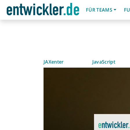
FÜR TEAMS
FU
JAXenter
JavaScript