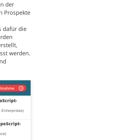
en der
n Prospekte
 dafür die
erden
stellt,
sst werden.
und