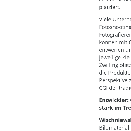
platziert.
Viele Untern
Fotoshooting
Fotografiere
können mit C
entwerfen un
jeweilige Zi
Zwilling plat
die Produkte
Perspektive 
CGI der trad
Entwickler:
stark im Tre
Wischniewsk
Bildmaterial