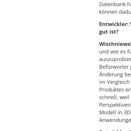
Datenbank ha
können dadur
Entwickler:
gut ist?
Wischniewsk
und wie es f
auszuprobier
Befürworter 
Änderung bes
im Vergleich 
Produktes er
schnell, wei
Perspektiven
Modell in 3D
Anwendungen