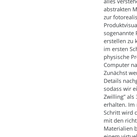
alles verste
abstrakten M
zur fotoreali
Produktvisua
sogenannte 
erstellen zu
im ersten Sch
physische P
Computer na
Zunächst wer
Details nach
sodass wir ei
Zwilling” als
erhalten. Im
Schritt wird
mit den rich
Materialien 
einem virtu