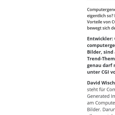
Computergener
eigentlich so?
Vorteile von 
bewegt sich d
Entwickler: 
computerge
Bilder, sind
Trend-Them
genau darf 
unter CGI v
David Wisch
steht für Co
Generated Im
am Computer 
Bilder. Daru