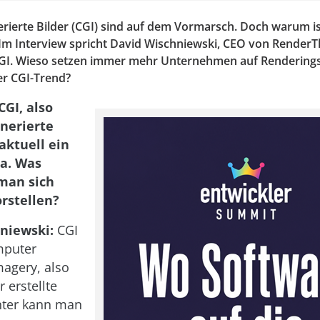
ierte Bilder (CGI) sind auf dem Vormarsch. Doch warum is
 Im Interview spricht David Wischniewski, CEO von RenderT
CGI. Wieso setzen immer mehr Unternehmen auf Rendering
er CGI-Trend?
CGI, also
nerierte
 aktuell ein
a. Was
man sich
orstellen?
niewski:
CGI
mputer
agery, also
erstellte
nter kann man