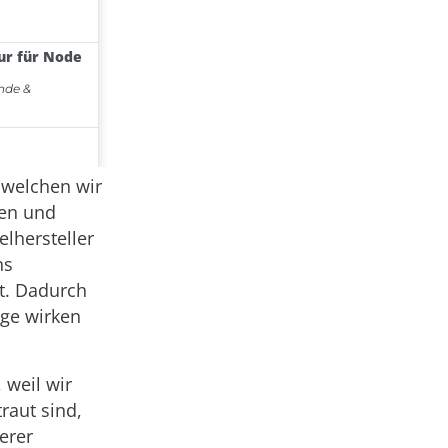
 welchen wir
len und
lhersteller
ns
ht. Dadurch
oge wirken
 weil wir
raut sind,
erer