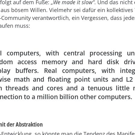
 folgt auf dem Fuße:
„We made it slow“
. Und das nicht
 aus bösem Willen. Vielmehr sei dafür ein kollektives
-Community verantwortlich, ein Vergessen, dass jede
aufen muss:
l computers, with central processing un
ndom access memory and hard disk dri
play buffers. Real computers, with inte
wise math and floating point units and L2
h threads and cores and a tenuous little 
nection to a million billion other computers.
it der Abstraktion
-Entwicklung, so könnte man die Tendenz des Manife