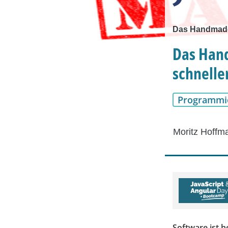
Das Handmade 
Das Han
schnelle
Programmi
Moritz Hoffm
Software ist h