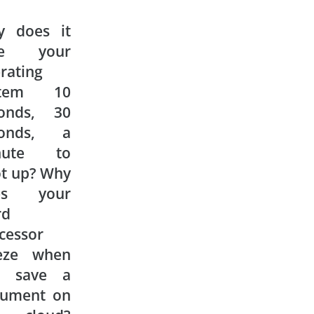
y does it
ke your
rating
stem 10
conds, 30
conds, a
nute to
t up? Why
es your
rd
cessor
eeze when
u save a
cument on