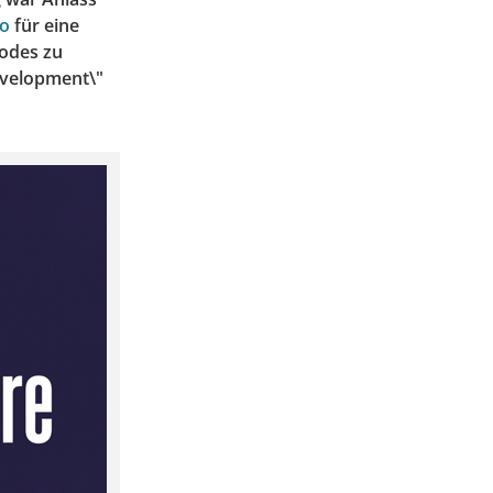
o
für eine
odes zu
evelopment\"