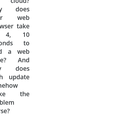
e cloud?
y does
ur web
wser take
 4, 10
conds to
ad a web
ge? And
y does
ch update
mehow
ke the
blem
se?