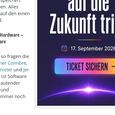
n. Alles
 auf den einen
d.
 Hardware –
are
so fragen die
ner Coimbre
,
nister
und
Jer
, ist Software
 lautender
 und
immer noch