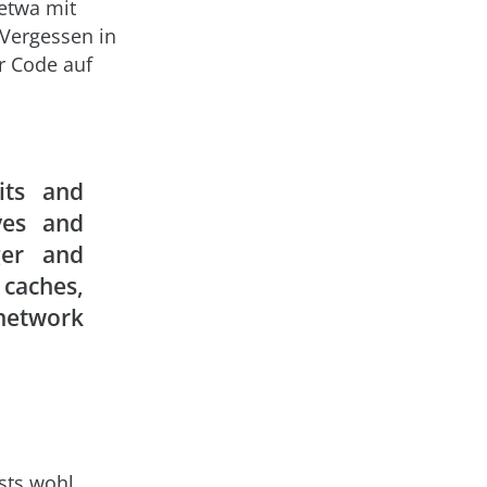
 etwa mit
 Vergessen in
r Code auf
its and
ves and
ger and
 caches,
network
sts wohl