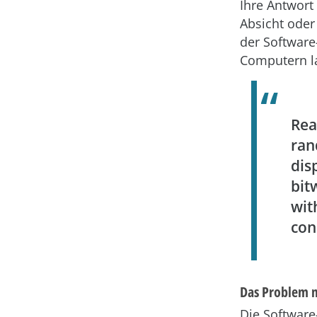
Ihre Antwort
Absicht oder
der Software
Computern l
Rea
ra
dis
bit
wit
con
Das Problem m
Die Software