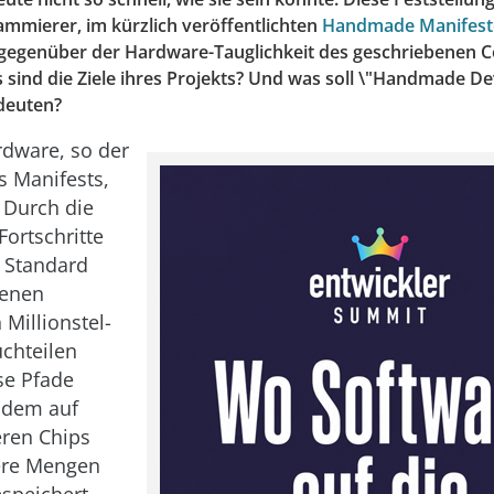
ammierer, im kürzlich veröffentlichten
Handmade Manifest
gegenüber der Hardware-Tauglichkeit des geschriebenen C
s sind die Ziele ihres Projekts? Und was soll \"Handmade D
deuten?
dware, so der
s Manifests,
. Durch die
Fortschritte
n Standard
denen
 Millionstel-
chteilen
se Pfade
 dem auf
eren Chips
ere Mengen
speichert