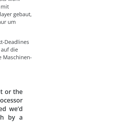
 mit
layer gebaut,
nur um
kt-Deadlines
 auf die
ie Maschinen-
t or the
rocessor
ed we’d
th by a