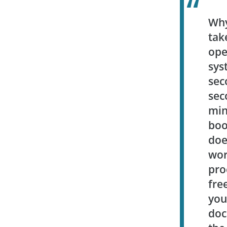
Wh
ta
ope
sy
se
se
mi
boo
do
wo
pro
fr
yo
do