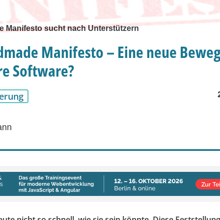
Manifesto sucht nach Unterstützern
dmade Manifesto – Eine neue Beweg
re Software?
erung
ann
eute nicht so schnell, wie sie sein könnte. Diese Feststellun