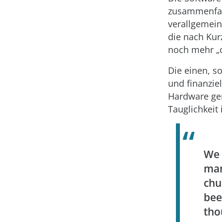
zusammenfass
verallgemein
die nach Ku
noch mehr „
Die einen, s
und finanzie
Hardware gen
Tauglichkeit
We 
man
chu
bee
tho