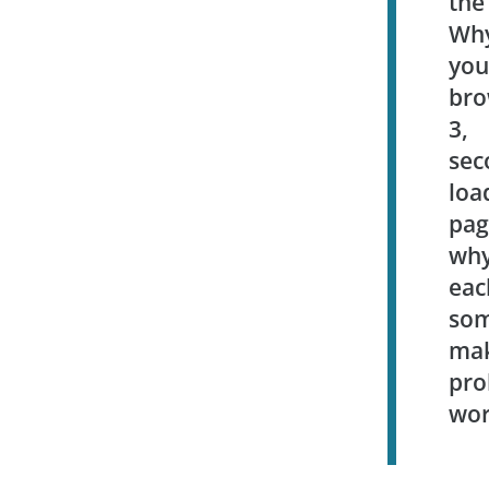
th
Wh
yo
bro
3,
se
lo
pa
wh
ea
so
ma
pro
wor