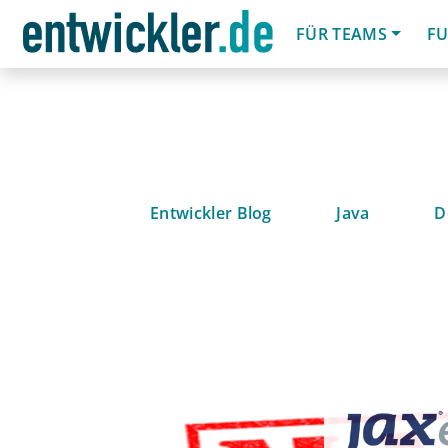
FÜR TEAMS
FU
Entwickler Blog
Java
D