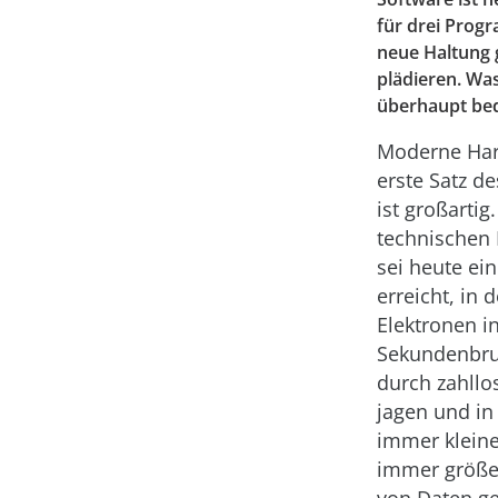
für drei Progr
neue Haltung 
plädieren. Wa
überhaupt be
Moderne Har
erste Satz de
ist großartig
technischen 
sei heute ei
erreicht, in 
Elektronen in
Sekundenbru
durch zahllo
jagen und in
immer klein
immer größ
von Daten ge