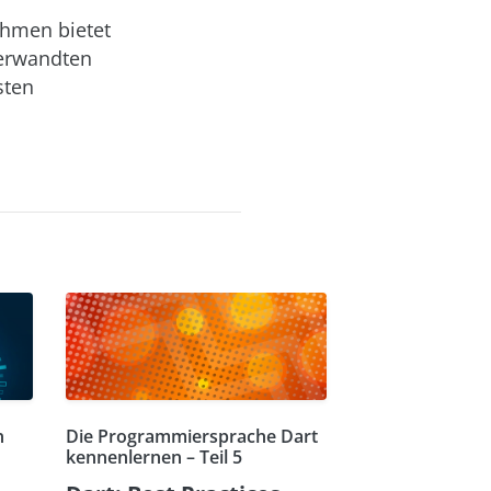
ehmen bietet
verwandten
sten
n
Die Programmiersprache Dart
kennenlernen – Teil 5