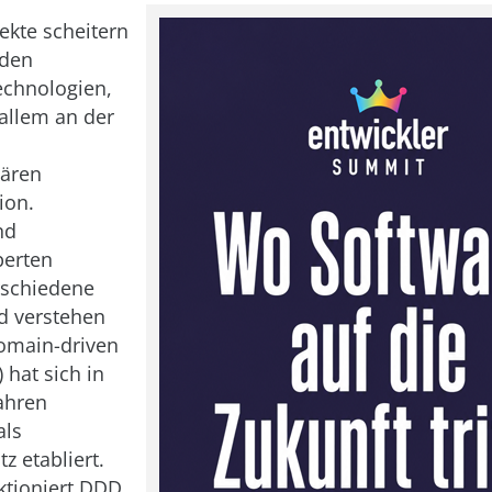
ekte scheitern
 den
echnologien,
allem an der
nären
ion.
nd
erten
rschiedene
d verstehen
Domain-driven
 hat sich in
Jahren
als
z etabliert.
ktioniert DDD