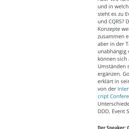
und in welch
steht es zu 
und CQRS? Di
Konzepte we
zusammen er
aber in der T
unabhängig 
können sich 
Umständen s
ergänzen. G
erklärt in se
von der
Inte
cript Confer
Unterschiede
DDD, Event S
Der Speaker: 