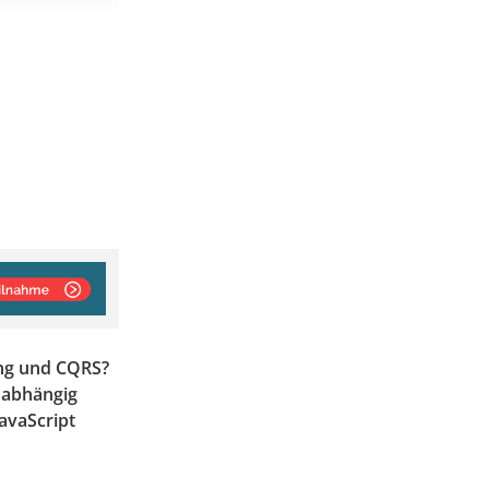
ing und CQRS?
nabhängig
JavaScript