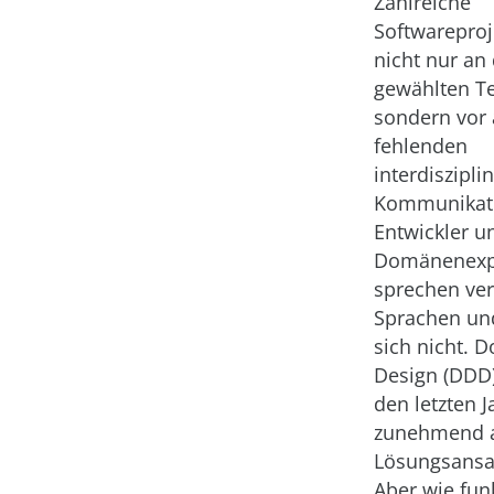
Zahlreiche
Softwareproj
nicht nur an
gewählten T
sondern vor 
fehlenden
interdiszipli
Kommunikat
Entwickler u
Domänenexp
sprechen ve
Sprachen un
sich nicht. 
Design (DDD)
den letzten 
zunehmend 
Lösungsansat
Aber wie fun