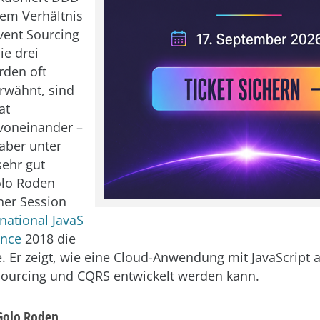
em Verhältnis
Event Sourcing
e drei
rden oft
wähnt, sind
at
voneinander –
aber unter
ehr gut
olo Roden
iner Session
rnational JavaS
ence
2018 die
. Er zeigt, wie eine Cloud-Anwendung mit JavaScript 
ourcing und CQRS entwickelt werden kann.
Golo Roden