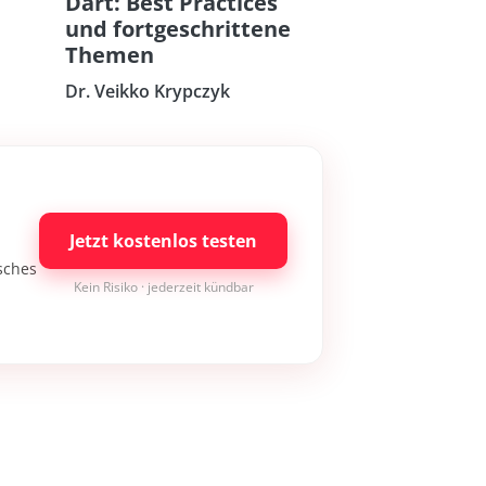
Dart: Best Practices
und fortgeschrittene
Themen
Dr. Veikko Krypczyk
Jetzt kostenlos testen
isches
Kein Risiko · jederzeit kündbar
×
Bleibe auf dem neuesten Stand