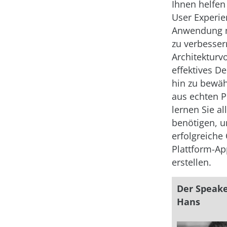
Ihnen helfen
User Experie
Anwendung n
zu verbesser
Architekturv
effektives D
hin zu bewäh
aus echten P
lernen Sie al
benötigen, 
erfolgreiche 
Plattform-Ap
erstellen.
Der Speake
Hans