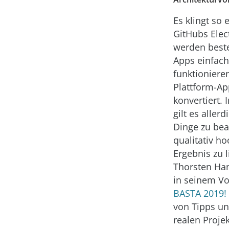
Es klingt so 
GitHubs Elec
werden best
Apps einfach
funktioniere
Plattform-Ap
konvertiert. 
gilt es allerd
Dinge zu be
qualitativ h
Ergebnis zu l
Thorsten Han
in seinem Vo
BASTA 2019!
von Tipps un
realen Projek