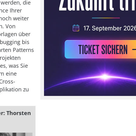
 werden, die
nce Ihrer
och weiter
n. Von
orlagen über
ebugging bis
rten Patterns
rojekten
les, was Sie
um eine
Cross-
plikation zu
r: Thorsten