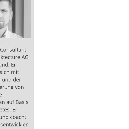
s Consultant
nktecture AG
and. Er
sich mit
 und der
erung von
e-
en auf Basis
tes. Er
 und coacht
entwickler