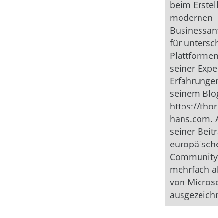
beim Erstel
modernen
Businessa
für untersc
Plattformen
seiner Exp
Erfahrungen 
seinem Blo
https://thor
hans.com. 
seiner Beit
europäisch
Community 
mehrfach a
von Microso
ausgezeichn