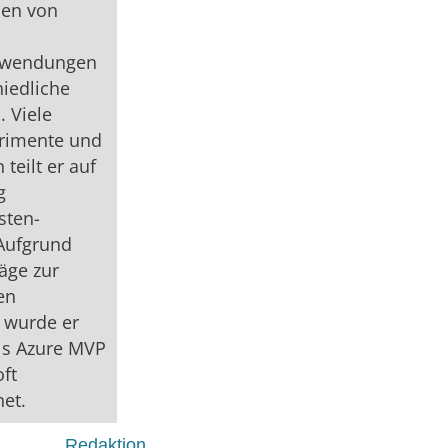
len von
nwendungen
hiedliche
. Viele
erimente und
teilt er auf
g
sten-
Aufgrund
räge zur
en
wurde er
ls Azure MVP
ft
et.
Redaktion