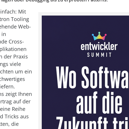
einfach: Mit
tron Tooling
ehende Web-
 in
nde Cross-
plikationen
In der Praxis
ings viele
achten um ein
ochwertiges
iefern.
s zeigt Ihnen
rtrag auf der
eine Reihe
d Tricks aus
ten, die