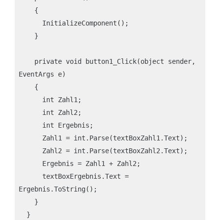
    {

      InitializeComponent();

    }

    private void button1_Click(object sender, 
EventArgs e)

    {

      int Zahl1;

      int Zahl2;

      int Ergebnis;

      Zahl1 = int.Parse(textBoxZahl1.Text);

      Zahl2 = int.Parse(textBoxZahl2.Text);

      Ergebnis = Zahl1 + Zahl2;

      textBoxErgebnis.Text = 
Ergebnis.ToString();

    }

  }
