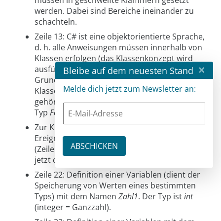
müssen in geschweifte Klammern gesetzt
werden. Dabei sind Bereiche ineinander zu
schachteln.
Zeile 13: C# ist eine objektorientierte Sprache,
d. h. alle Anweisungen müssen innerhalb von
Klassen erfolgen (das Klassenkonzept wird
×
ausführlich in Teil 3 dargestellt).
Bleibe auf dem neuesten Stand
Grundsätzlich ist das Formular auch eine
Melde dich jetzt zum Newsletter an:
Klasse mit den Namen
Form1
. Alle Klassen
gehören einem bestimmten Typ an (hier vom
Typ
Form
).
Zur Klasse
Form1
gehört u. a. die
Ereignisbehandlungsmethode
button_Click(…)
(Zeile 20 bis Zeile 30). Von Bedeutung sind
jetzt die Zeilen 22 bis 28)
Zeile 22: Definition einer Variablen (dient der
Speicherung von Werten eines bestimmten
Typs) mit dem Namen
Zahl1
. Der Typ ist
int
(integer = Ganzzahl).