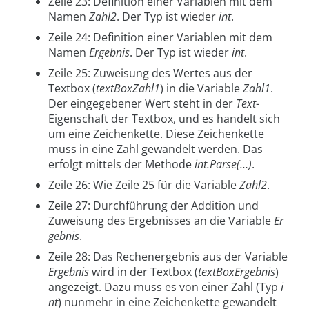
Zeile 23: Definition einer Variablen mit dem
Namen
Zahl2
. Der Typ ist wieder
int
.
Zeile 24: Definition einer Variablen mit dem
Namen
Ergebnis
. Der Typ ist wieder
int
.
Zeile 25: Zuweisung des Wertes aus der
Textbox (
textBoxZahl1
) in die Variable
Zahl1
.
Der eingegebener Wert steht in der
Text
-
Eigenschaft der Textbox, und es handelt sich
um eine Zeichenkette. Diese Zeichenkette
muss in eine Zahl gewandelt werden. Das
erfolgt mittels der Methode
int.Parse(…)
.
Zeile 26: Wie Zeile 25 für die Variable
Zahl2
.
Zeile 27: Durchführung der Addition und
Zuweisung des Ergebnisses an die Variable
Er
gebnis
.
Zeile 28: Das Rechenergebnis aus der Variable
Ergebnis
wird in der Textbox (
textBoxErgebnis
)
angezeigt. Dazu muss es von einer Zahl (Typ
i
nt
) nunmehr in eine Zeichenkette gewandelt