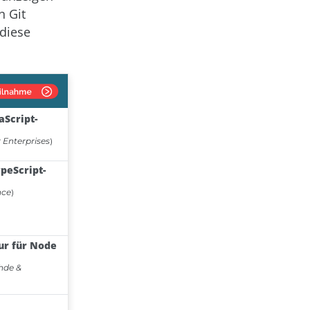
n Git
 diese