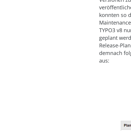
veröffentlic
konnten so d
Maintenance-
TYPO3 v8 nun
geplant werd
Release-Plan
demnach fo
aus: