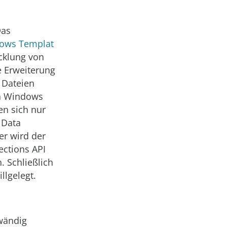
Das
ows Templat
icklung von
e Erweiterung
 Dateien
on Windows
en sich nur
 Data
er wird der
ections API
 Schließlich
llgelegt.
fwändig