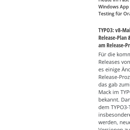
Windows App S
Testing für O
TYPO3: v8-Ma
Release-Plan
am Release-Pr
Für die ko
Releases von
es einige Ä
Release-Proz
das gab zum
Mack im TYP
bekannt. Dam
dem TYPO3-
insbesondere
werden, neu
Versionen zu