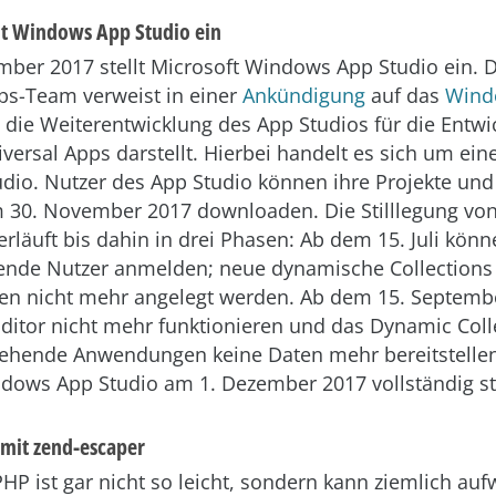
llt Windows App Studio ein
ber 2017 stellt Microsoft Windows App Studio ein. 
s-Team verweist in einer
Ankündigung
auf das
Wind
s die Weiterentwicklung des App Studios für die Entw
ersal Apps darstellt. Hierbei handelt es sich um ein
tudio. Nutzer des App Studio können ihre Projekte und
m 30. November 2017 downloaden. Die Stilllegung v
erläuft bis dahin in drei Phasen: Ab dem 15. Juli könn
ende Nutzer anmelden; neue dynamische Collections
en nicht mehr angelegt werden. Ab dem 15. Septemb
Editor nicht mehr funktionieren und das Dynamic Coll
tehende Anwendungen keine Daten mehr bereitstellen.
dows App Studio am 1. Dezember 2017 vollständig sti
mit zend-escaper
PHP ist gar nicht so leicht, sondern kann ziemlich au