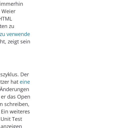
– immerhin
w Weier
 HTML
ten zu
 zu verwende
t, zeigt sein
szyklus. Der
tzer hat
eine
ür Änderungen
t er das Open
n schreiben,
Ein weiteres
Unit Test
 anzeigen