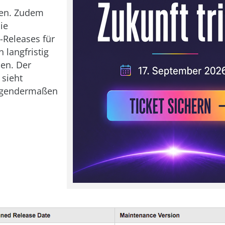
hen. Zudem
ie
Releases für
 langfristig
en. Der
 sieht
lgendermaßen