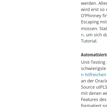
werden. Alle
wird erst so
O’Phinney fi
Escaping mi
müssen. Stat
n
, um sich d
Tutorial.
Automatisiert
Unit-Testing
schwierigste
n hilfreichen
an der Oracl
Source utPLS
mit denen wi
Features des
formatiert s