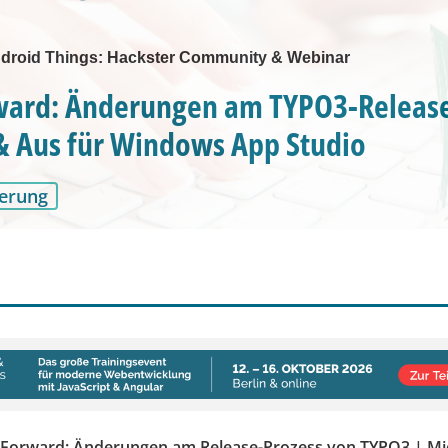
droid Things: Hackster Community & Webinar
rward: Änderungen am TYPO3-Releas
& Aus für Windows App Studio
erung
 Forward: Änderungen am Release-Prozess von TYPO3 | Micr