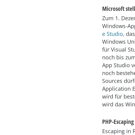
Microsoft ste
Zum 1. Dezem
Windows-App
e Studio
, da
Windows Univ
für Visual S
noch bis zu
App Studio v
noch besteh
Sources dürf
Application 
wird für bes
wird das Win
PHP-Escaping 
Escaping in 