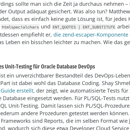
rdings sollte man sich die Zeit ja durchaus nehmen 
 der Output adäquat gesichert. Was also tun? Matthe
ndet, dass es einfach keine gute Lösung ist, für jedes
t
und
arbei
htmlspecialchars
ENT_QUOTES | ENT_SUBSTITUTE
tdessen empfiehlt er,
die zend-escaper-Komponente
as Leben ein bisschen leichter zu machen. Wie das geh
es Unit-Testing für Oracle Database DevOps
 ist ein unverzichtbarer Bestandteil des DevOps-Leben
 Part ist dabei wohl das Database Coding. Shay Shmel
 Guide erstellt
, der zeigt, wie automatisierte Tests f
e Database eingesetzt werden. Für PL/SQL-Tests nutz
QL Unit-Testing. Damit lassen sich PL/SQL-Prozedure
ederum andere Prozeduren getestet werden können. 
 Frameworks sind Reports, die im selben Format wie J
ind, wodurch sich diese etwa Developer Cloud Service