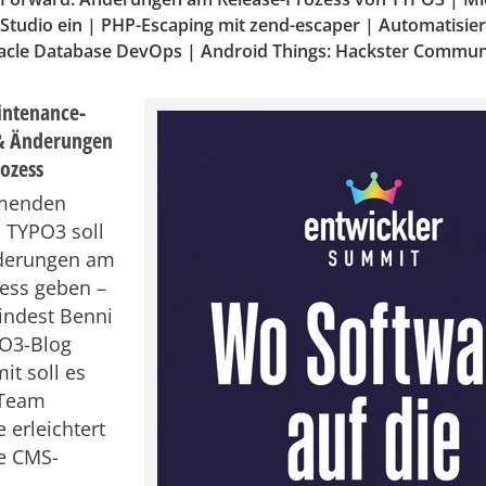
tudio ein | PHP-Escaping mit zend-escaper | Automatisier
racle Database DevOps | Android Things: Hackster Commun
intenance-
 & Änderungen
ozess
mmenden
 TYPO3 soll
nderungen am
ess geben –
indest Benni
O3-Blog
it soll es
Team
 erleichtert
e CMS-