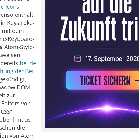
e Icons
benso enthält
in Keystroke-
, mit dem
me-Keyboard-
ig Atom-Style-
zuweisen
 bereits
bei de
chung der Bet
ekündigt,
Shadow DOM
it zur
 Editors von
 CSS“
rüber hinaus
 schon die
sion von Atom