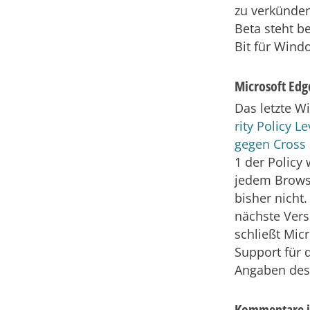
zu verkünden
Beta steht be
Bit für Windo
Microsoft Edge
Das letzte W
rity Policy L
gegen Cross S
1 der Policy
jedem Browse
bisher nicht
nächste Versi
schließt Mic
Support für 
Angaben des 
Kommentare i