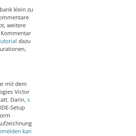
bank klein zu
 Kommentare
t, weitere
n Kommentar
utorial
dazu
gurationen,
ar mit dem
gies Victor
att. Darin,
s
 IDE-Setup
torm
e Aufzeichnung
nmelden kan