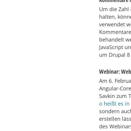
Um die Zahl 
halten, könn
verwendet we
Kommentare 
behandelt w
JavaScript un
um Drupal 8 
Webinar: Web
Am 6. Februa
Angular-Core
Savkin zum T
o heißt es i
sondern auch
erstellen läs
des Webinars