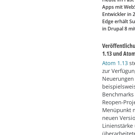
Apps mit WebSt
Entwickler in
Edge erhält S
in Drupal 8 m
Veröffentlich
1.13 und Atom
Atom 1.13
st
zur Verfügun
Neuerungen
beispielswei
Benchmarks 
Reopen-Proje
Menüpunkt mi
neuen Versio
Linienstärke
überarbeitet