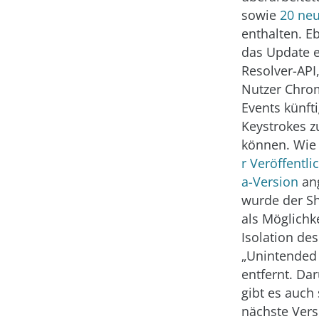
sowie
20 neu
enthalten. E
das Update e
Resolver-API
Nutzer Chro
Events künft
Keystrokes 
können. Wie
r Veröffentli
a-Version
ang
wurde der 
als Möglichke
Isolation des
„Unintended
entfernt. Da
gibt es auch
nächste Ver