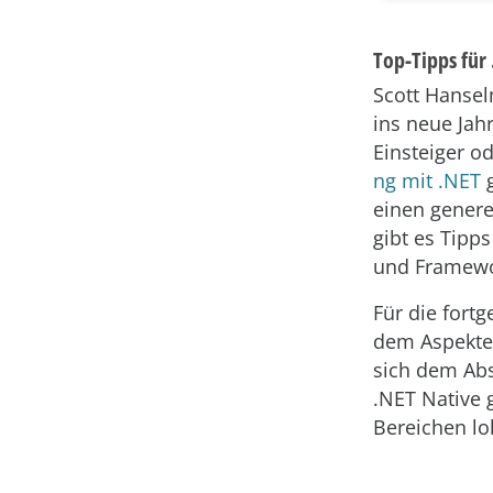
Top-Tipps für
Scott Hansel
ins neue Jahr
Einsteiger o
ng mit .NET
g
einen genere
gibt es Tipp
und Framewor
Für die fortg
dem Aspekte 
sich dem Abs
.NET Native 
Bereichen loh