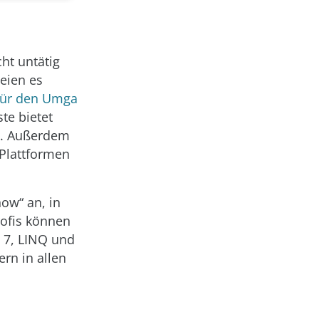
ht untätig
seien es
für den Umga
te bietet
n. Außerdem
 Plattformen
now“ an, in
rofis können
 7, LINQ und
ern in allen