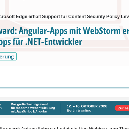
osoft Edge erhält Support für Content Security Policy Lev
ward: Angular-Apps mit WebStorm er
pps für .NET-Entwickler
erung
 Forward: Anfang Februar findet ein Live-Webinar zum The