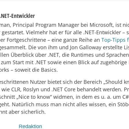
 .NET-Entwickler
man, Principal Program Manager bei Microsoft, ist nic
 gestartet. Vielmehr hat er für alle .NET-Entwickler – 
der Fortgeschrittene – eine ganze Reihe an
Top-Tipps 
esammelt. Die von ihm und Jon Galloway erstellte Lis
llen Überblick über .NET, die Runtimes und Sprache
s zum Start mit .NET sowie einen Blick auf zugehörige
ks – soweit die Basics.
eschrittenen Nutzer bietet sich der Bereich „Should k
wie CLR, Roslyn und .NET Core behandelt werden. P
chnitt „Nice to know“ widmen, in dem es u. a. um C#
geht. Natürlich muss man nicht alles wissen, ein Stöb
nt aber sicherlich.
Redaktion