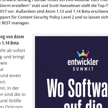
orm erstellen\" statt und Scott Hanselman stellt die Top-T
 2017 vor. Außerdem sind Atom 1.13 und 1.14 Beta erschien
upport für Content Security Policy Level 2 und so lassen s
it REST managen.
ung von Atom
 1.14 Beta
eht ab sofort
g und bringt
 wie
se
und einen
ct-
t. In der
n sind die in
 und Größe
en Octicons