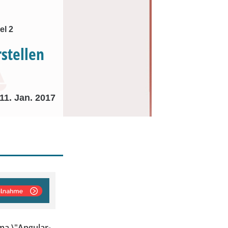
el 2
stellen
11. Jan. 2017
ma \"Angular-