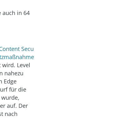
e auch in 64
Content Secu
utzmaßnahme
t wird. Level
on nahezu
on Edge
rf für die
t wurde,
er auf. Der
st nach