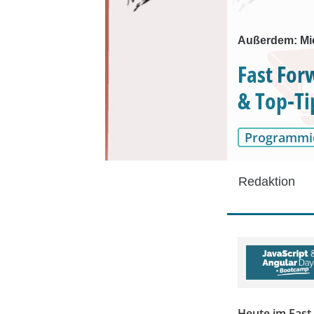
Außerdem: Micr
Fast For
& Top-Ti
Programmi
Redaktion
Heute im Fast