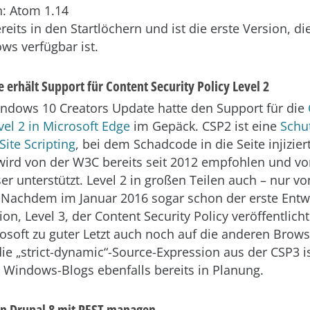
: Atom 1.14
reits in den Startlöchern und ist die erste Version, di
ws verfügbar ist.
 erhält Support für Content Security Policy Level 2
indows 10 Creators Update hatte den Support für die
evel 2 in Microsoft Edge
im Gepäck. CSP2 ist eine
Sch
ite Scripting
, bei dem Schadcode in die Seite injizier
 wird von der W3C bereits seit 2012 empfohlen und v
r unterstützt. Level 2 in großen Teilen auch – nur v
. Nachdem im Januar 2016 sogar schon der erste Entwu
on, Level 3, der Content Security Policy veröffentlich
rosoft zu guter Letzt auch noch auf die anderen Brows
die „strict-dynamic“-Source-Expression aus der CSP3 i
Windows-Blogs ebenfalls bereits in Planung.
n Drupal 8 mit REST managen