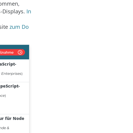
enommen,
s-Displays.
In
site
zum Do