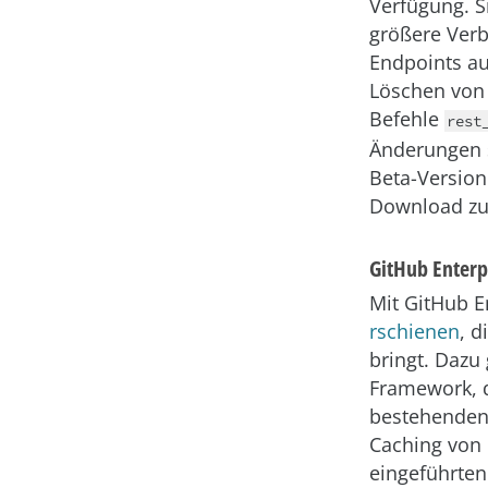
Verfügung. S
größere Verb
Endpoints au
Löschen von 
Befehle
rest
Änderungen 
Beta-Version
Download zu
GitHub Enterpr
Mit GitHub En
rschienen
, d
bringt. Dazu
Framework, d
bestehenden,
Caching von 
eingeführten