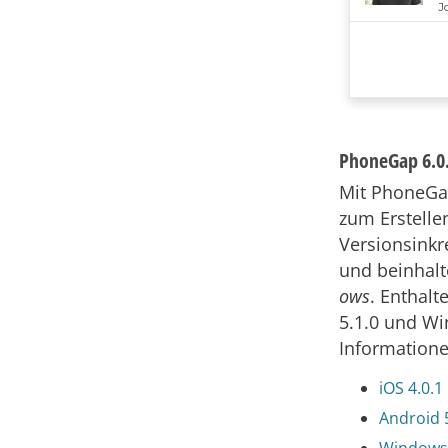
PhoneGap 6.0.
Mit PhoneGap
zum Erstelle
Versionsinkr
und beinhal
ows
. Enthal
5.1.0 und Wi
Informatione
iOS 4.0.1
Android 
Windows 