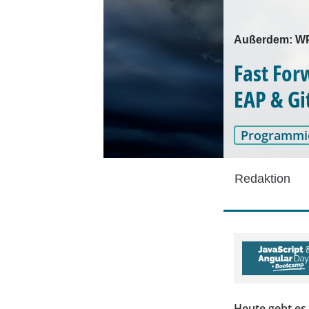
Außerdem: WP 
Fast For
EAP & Gi
Programmi
Redaktion
Heute geht es