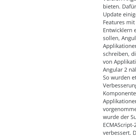
bieten. Dafür
Update eini
Features mit 
Entwicklern 
sollen, Angul
Applikatione
schreiben, di
von Applikat
Angular 2 n
So wurden e
Verbesserun
Komponenten
Applikatione
vorgenomme
wurde der S
ECMAScript-
verbessert. 