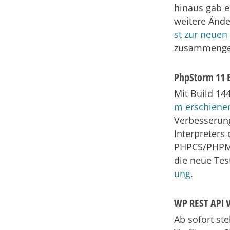
hinaus gab e
weitere Ände
st zur neuen
zusammengef
PhpStorm 11 E
Mit Build 14
m erschiene
Verbesserung
Interpreters
PHPCS/PHPMD
die neue Tes
ung
.
WP REST API V
Ab sofort st