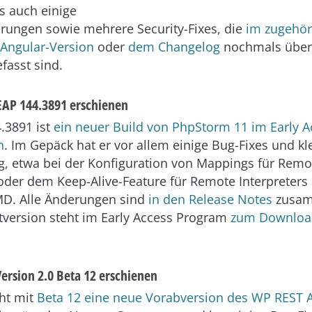
s auch einige
rungen sowie mehrere Security-Fixes, die
im zugehör
 Angular-Version
oder
dem Changelog
nochmals übers
asst sind.
AP 144.3891 erschienen
4.3891 ist
ein neuer Build von PhpStorm 11 im Early A
n
. Im Gepäck hat er vor allem einige Bug-Fixes und kl
, etwa bei der Konfiguration von Mappings für Remo
 oder dem Keep-Alive-Feature für Remote Interpreters
. Alle Änderungen sind
in den Release Notes
zusam
tversion steht im Early Access Program
zum Download
ersion 2.0 Beta 12 erschienen
eht mit
Beta 12 eine neue Vorabversion des WP REST A