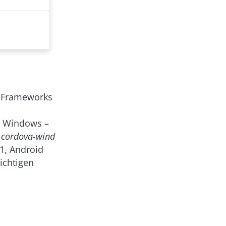
e-Frameworks
nd Windows –
u
cordova-wind
1, Android
ichtigen