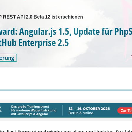
REST API 2.0 Beta 12 ist erschienen
ward: Angular.js 1.5, Update für Php
tHub Enterprise 2.5
erung
 im Fast Forward mal wieder vor allem um Updates. So steht