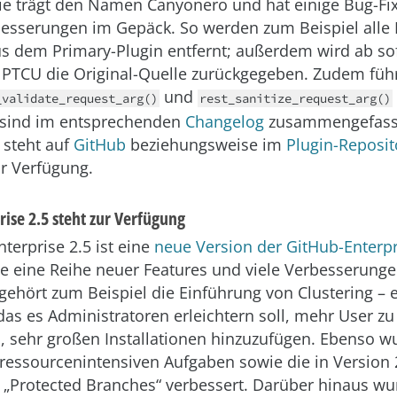
ie trägt den Namen Canyonero und hat einige Bug-Fi
esserungen im Gepäck. So werden zum Beispiel alle
s dem Primary-Plugin entfernt; außerdem wird ab so
PTCU die Original-Quelle zurückgegeben. Zudem führ
und
_validate_request_arg()
rest_sanitize_request_arg()
sind im entsprechenden
Changelog
zusammengefasst
 steht auf
GitHub
beziehungsweise im
Plugin-Reposit
r Verfügung.
ise 2.5 steht zur Verfügung
terprise 2.5 ist eine
neue Version der GitHub-Enterpr
ie eine Reihe neuer Features und viele Verbesserunge
 gehört zum Beispiel die Einführung von Clustering –
as es Administratoren erleichtern soll, mehr User zu
 sehr großen Installationen hinzuzufügen. Ebenso w
ressourcenintensiven Aufgaben sowie die in Version 
 „Protected Branches“ verbessert. Darüber hinaus wu