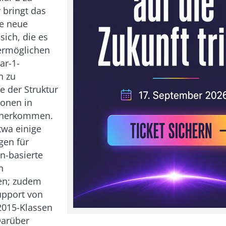
 bringt das
ge neue
sich, die es
ermöglichen
ar-1-
n zu
e der Struktur
ionen in
äherkommen.
twa einige
gen für
-basierte
n
n; zudem
upport von
2015-Klassen
Darüber