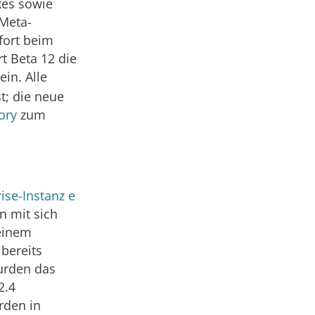
xes sowie
 Meta-
fort beim
t Beta 12 die
ein. Alle
; die neue
ory
zum
ise-Instanz e
n mit sich
 einem
 bereits
urden das
2.4
rden in