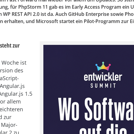
gung, für PhpStorm 11 gab es im Early Access Program ein 
 WP REST API 2.0 ist da. Auch GitHub Enterprise sowie P
 erhalten, und Microsoft startet ein Pilot-Programm zur E
 steht zur
e Woche ist
rsion des
aScript-
Angular.js
ngular.js 1.5
vor allem
leichteren
d zur
Major-
lar 2 zu