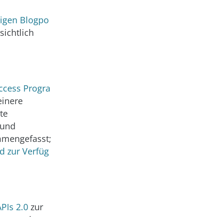
igen Blogpo
ichtlich
ccess Progra
einere
te
 und
mengefasst;
 zur Verfüg
PIs 2.0
zur