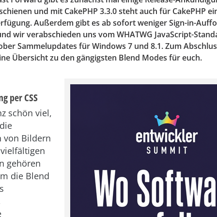
erschienen und mit CakePHP 3.3.0 steht auch für CakePHP e
erfügung. Außerdem gibt es ab sofort weniger Sign-in-Auff
 und wir verabschieden uns vom WHATWG JavaScript-Stand
tober Sammelupdates für Windows 7 und 8.1. Zum Abschlus
ne Übersicht zu den gängigsten Blend Modes für euch.
ng per CSS
z schön viel,
die
 von Bildern
vielfältigen
en gehören
em die Blend
s
,
e