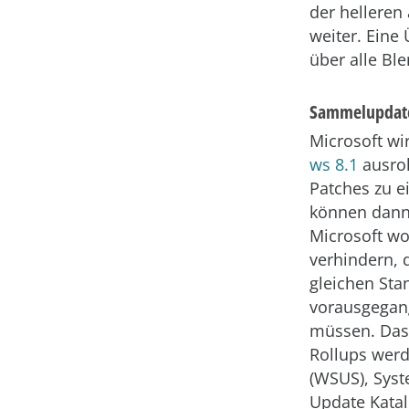
der helleren
weiter. Eine 
über alle B
Sammelupdate
Microsoft wi
ws 8.1
ausro
Patches zu 
können dann 
Microsoft wo
verhindern, 
gleichen Sta
vorausgegang
müssen. Das 
Rollups wer
(WSUS), Syst
Update Katalo