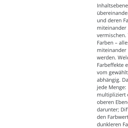
Inhaltseben
übereinander
und deren F
miteinander 
vermischen. T
Farben – all
miteinander
werden. Wel
Farbeffekte e
vom gewähl
abhängig. Da
jede Menge: 
multipliziert
oberen Eben
darunter; Dif
den Farbwert
dunkleren F