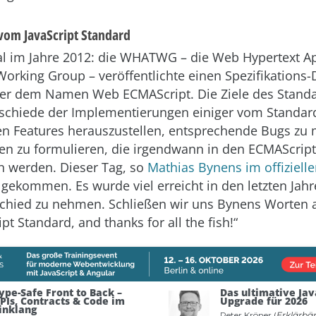
vom JavaScript Standard
l im Jahre 2012: die WHATWG – die Web Hypertext Ap
orking Group – veröffentlichte einen Spezifikations-D
ter dem Namen Web ECMAScript. Die Ziele des Stand
rschiede der Implementierungen einiger vom Standar
n Features herauszustellen, entsprechende Bugs zu
nen zu formulieren, die irgendwann in den ECMAScrip
werden. Dieser Tag, so
Mathias Bynens im offiziel
n gekommen. Es wurde viel erreicht in den letzten Jahr
schied zu nehmen. Schließen wir uns Bynens Worten a
ipt Standard, and thanks for all the fish!“