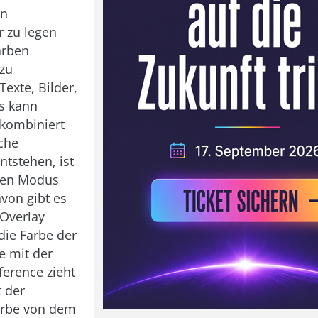
en
 zu legen
arben
zu
exte, Bilder,
es kann
 kombiniert
che
ntstehen, ist
ten Modus
von gibt es
Overlay
 die Farbe der
e mit der
ference zieht
 der
arbe von dem