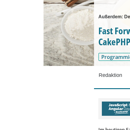
Außerdem: De
Fast For
CakePHP 
Programmi
Redaktion
Im heutigen F