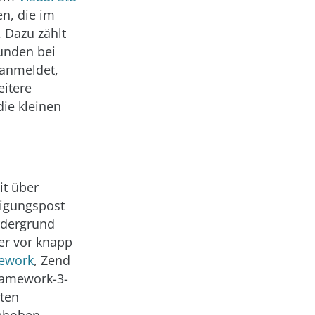
n, die im
 Dazu zählt
tunden bei
 anmeldet,
eitere
ie kleinen
it über
digungspost
rdergrund
der vor knapp
mework
, Zend
ramework-3-
ten
ehoben.