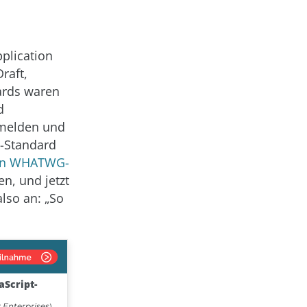
plication
raft,
ards waren
d
 melden und
t-Standard
len WHATWG-
en, und jetzt
lso an: „So