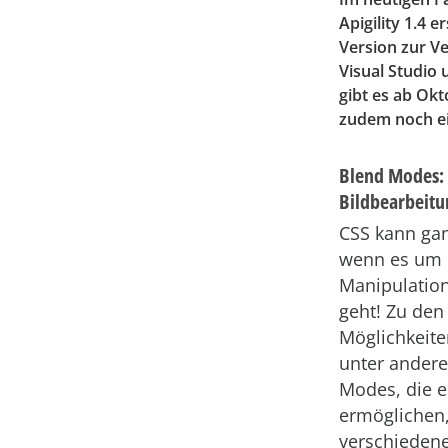
Apigility 1.4 
Version zur V
Visual Studio
gibt es ab Ok
zudem noch ei
Blend Modes:
Bildbearbeitu
CSS kann gan
wenn es um 
Manipulation
geht! Zu den 
Möglichkeit
unter ander
Modes, die e
ermöglichen
verschieden