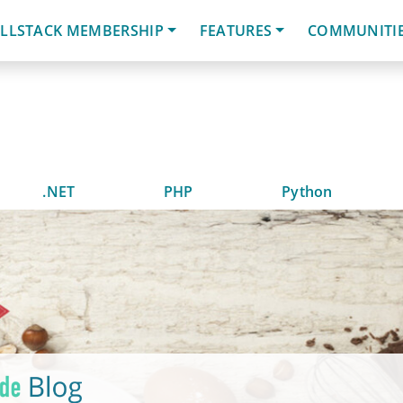
LLSTACK MEMBERSHIP
FEATURES
COMMUNITI
.NET
PHP
Python