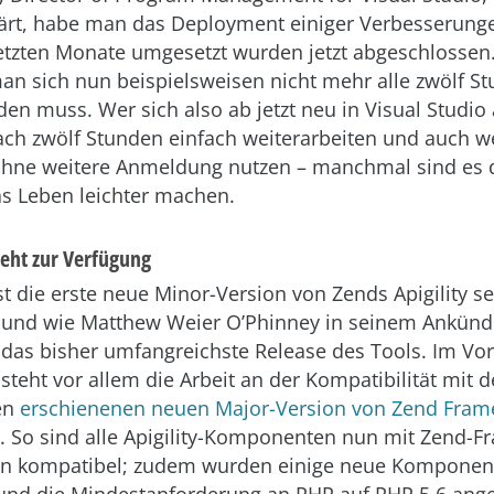
ärt, habe man das Deployment einiger Verbesserunge
letzten Monate umgesetzt wurden jetzt abgeschlossen.
an sich nun beispielsweisen nicht mehr alle zwölf S
en muss. Wer sich also ab jetzt neu in Visual Studio
ch zwölf Stunden einfach weiterarbeiten und auch w
hne weitere Anmeldung nutzen – manchmal sind es d
as Leben leichter machen.
steht zur Verfügung
st die erste neue Minor-Version von Zends Apigility se
– und wie Matthew Weier O’Phinney in seinem Ankün
h das bisher umfangreichste Release des Tools. Im Vo
steht vor allem die Arbeit an der Kompatibilität mit 
en
erschienenen neuen Major-Version von Zend Fra
 So sind alle Apigility-Komponenten nun mit Zend-F
 kompatibel; zudem wurden einige neue Komponen
 und die Mindestanforderung an PHP auf PHP 5.6 ang