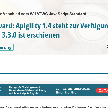
r Abschied vom WHATWG JavaScript Standard
ward: Apigility 1.4 steht zur Verfügu
3.3.0 ist erschienen
erung
ast Forward gibt es zunächst mal einige Release-Ankündigun