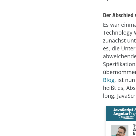
Der Abschied 
Es war einma
Technology W
zunächst un
es, die Unte
abweichende
Spezifikatio
übernommen 
Blog
, ist nu
heißt es, Ab
long, JavaScr