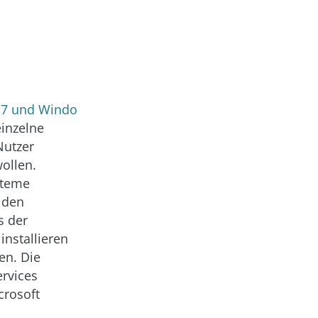
 7 und Windo
einzelne
Nutzer
ollen.
steme
 den
s der
installieren
en. Die
rvices
crosoft