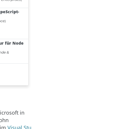
crosoft in
John
 im
Visual Stu