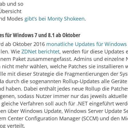
 ab und so
Übersicht
lend Modes
gibt’s bei Monty Shokeen
.
s für Windows 7 und 8.1 ab Oktober
rd ab Oktober 2016
monatliche Updates für Windows
llen. Wie
ZDNet berichtet
, werden für diese Updates 
einem Paket zusammengefasst. Admins und einzelne 
nicht mehr wählen, welche Patches sie installieren w
lle mit dieser Strategie die Fragmentierungen der Sy
da durch die sogenannten Rollup-Updates alle Geräte
nd haben. Dabei enthält jedes neue Rollup die Patche
enen, sodass Nutzer immer nur das jeweils aktuelle 
gleiche Verfahren soll auch für .NET eingeführt werd
den über Windows Update, Windows Server Update Se
em Center Configuration Manager (SCCM) und den Mi
g verteilt.