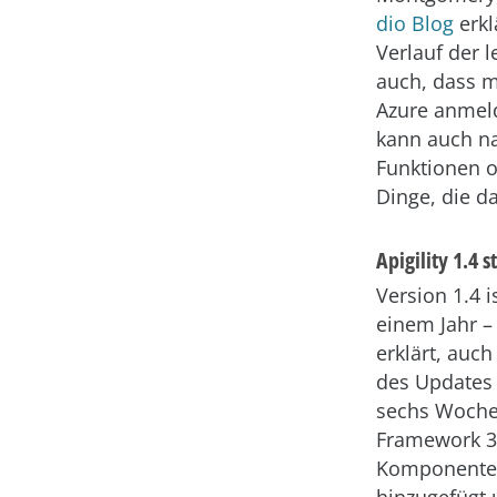
dio Blog
erkl
Verlauf der 
auch, dass m
Azure anmeld
kann auch na
Funktionen o
Dinge, die d
Apigility 1.4 
Version 1.4 i
einem Jahr 
erklärt, auc
des Updates 
sechs Woch
Framework 3.
Komponenten
hinzugefügt