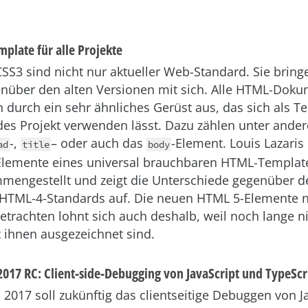
plate für alle Projekte
S3 sind nicht nur aktueller Web-Standard. Sie bringe
enüber den alten Versionen mit sich. Alle HTML-Dok
h durch ein sehr ähnliches Gerüst aus, das sich als T
jedes Projekt verwenden lässt. Dazu zählen unter and
-,
– oder auch das
-Element. Louis Lazaris 
ad
title
body
 Elemente eines universal brauchbaren HTML-Templa
engestellt und zeigt die Unterschiede gegenüber d
HTML-4-Standards auf. Die neuen HTML 5-Elemente 
etrachten lohnt sich auch deshalb, weil noch lange ni
 ihnen ausgezeichnet sind.
 2017 RC: Client-side-Debugging von JavaScript und TypeSc
o 2017 soll zukünftig das clientseitige Debuggen von J