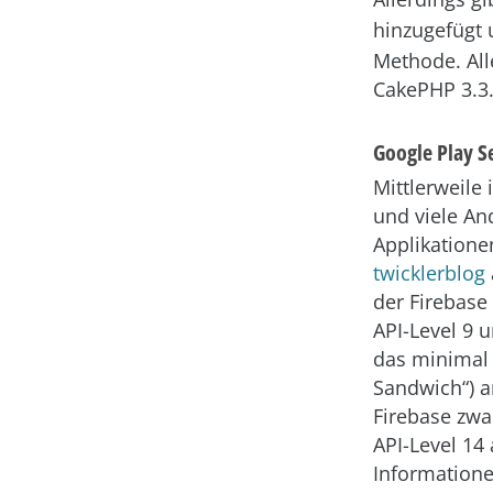
hinzugefügt 
Methode. Al
CakePHP 3.3.
Google Play S
Mittlerweile 
und viele An
Applikatione
twicklerblog
der Firebase 
API-Level 9 
das minimal 
Sandwich“) a
Firebase zwa
API-Level 14
Informatione