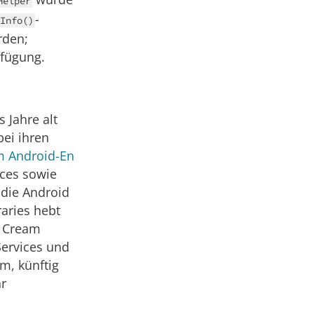
Helper
-
Info()
rden;
fügung.
s Jahre alt
bei ihren
m Android-En
ices sowie
, die Android
raries hebt
e Cream
Services und
m, künftig
hr