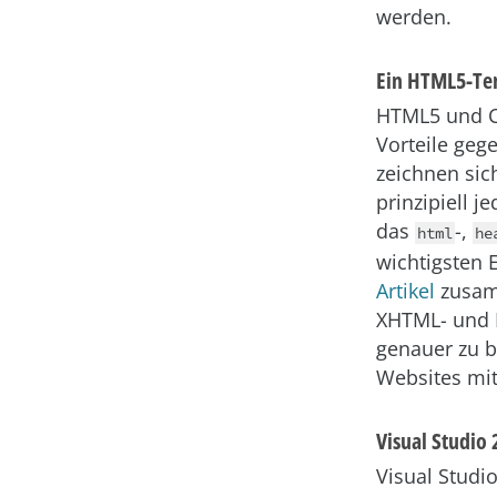
werden.
Ein HTML5-Tem
HTML5 und CS
Vorteile geg
zeichnen sic
prinzipiell 
das
-,
html
he
wichtigsten
Artikel
zusamm
XHTML- und 
genauer zu b
Websites mit
Visual Studio
Visual Studi