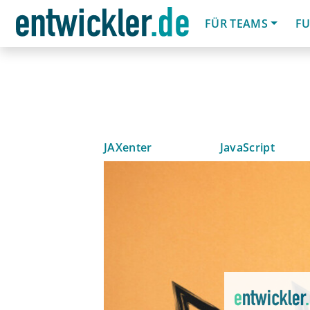
FÜR TEAMS
FU
JAXenter
JavaScript