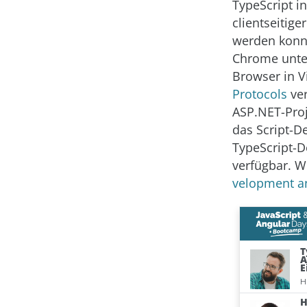
TypeScript 
clientseitig
werden konnt
Chrome unter
Browser in V
Protocols
ver
ASP.NET-Pro
das Script-De
TypeScript-D
verfügbar. W
velopment a