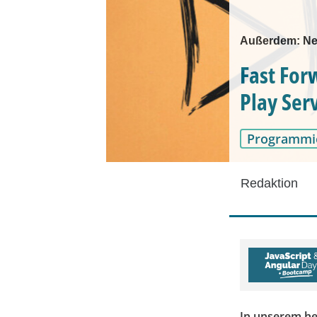
Außerdem: Neu
Fast For
Play Ser
Programmi
Redaktion
In unserem he