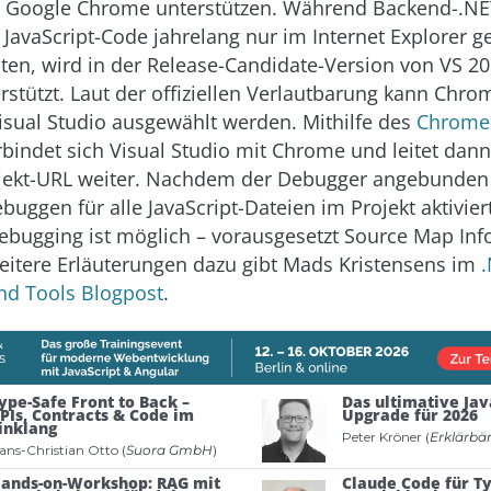
in Google Chrome unterstützen. Während Backend-.N
er JavaScript-Code jahrelang nur im Internet Explorer 
en, wird in der Release-Candidate-Version von VS 2
stützt. Laut der offiziellen Verlautbarung kann Chro
isual Studio ausgewählt werden. Mithilfe des
Chrome
bindet sich Visual Studio mit Chrome und leitet dann
jekt-URL weiter. Nachdem der Debugger angebunden 
buggen für alle JavaScript-Dateien im Projekt aktivier
ebugging ist möglich – vorausgesetzt Source Map Inf
eitere Erläuterungen dazu gibt Mads Kristensens im
nd Tools Blogpost
.