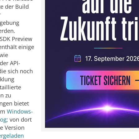
te der Build
r
mgebung
erden.
SDK Preview
enthält einige
wie
der API-
die sich noch
cklung
aillierte
n zu
ngen bietet
 im
Windows-
log
; von dort
e Version
ergeladen