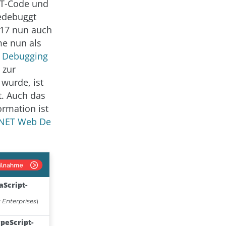
ET-Code und
gedebuggt
017 nun auch
me nun als
 Debugging
 zur
wurde, ist
t. Auch das
ormation ist
.NET Web De