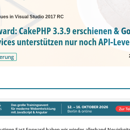
es in Visual Studio 2017 RC
ward: CakePHP 3.3.9 erschienen & G
vices unterstützen nur noch API-Leve
erung
utigen Fast Forward haben wir wieder allerhand Neuigkeite