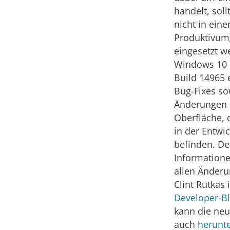
handelt, soll
nicht in eine
Produktivu
eingesetzt w
Windows 10 
Build 14965 
Bug-Fixes so
Änderungen 
Oberfläche, 
in der Entwi
befinden. Det
Informatione
allen Änderu
Clint Rutkas
Developer-B
kann die neu
auch
herunt