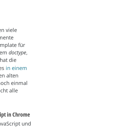
n viele
umente
emplate für
erem
doctype
,
hat die
tes
in einem
en alten
noch einmal
cht alle
ript in Chrome
avaScript und