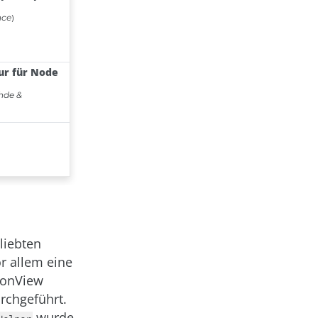
liebten
r allem eine
sonView
rchgeführt.
wurde