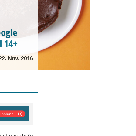
oogle
l 14+
22. Nov. 2016
n für euch: So