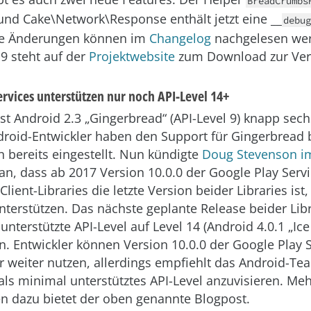
BreadCrumbs
und Cake\Network\Response enthält jetzt eine __
debug
le Änderungen können im
Changelog
nachgelesen we
9 steht auf der
Projektwebsite
zum Download zur Ver
ervices unterstützen nur noch API-Level 14+
ist Android 2.3 „Gingerbread“ (API-Level 9) knapp sech
droid-Entwickler haben den Support für Gingerbread 
n bereits eingestellt. Nun kündigte
Doug Stevenson i
an, dass ab 2017 Version 10.0.0 der Google Play Serv
Client-Libraries die letzte Version beider Libraries ist
unterstützen. Das nächste geplante Release beider Lib
unterstützte API-Level auf Level 14 (Android 4.0.1 „Ic
n. Entwickler können Version 10.0.0 der Google Play 
r weiter nutzen, allerdings empfiehlt das Android-Tea
 als minimal unterstütztes API-Level anzuvisieren. Me
n dazu bietet der oben genannte Blogpost.