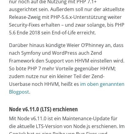
nur noch auf die Nutzung mit PHP 7.1+
ausgerichtet sein. Außerdem soll nur der aktuellste
Release-Zweig mit PHP-5.6.x-Unterstützung weiter
Security-Fixes erhalten – und zwar solange, bis PHP
5.6 Ende 2018 sein End-of-Life erreicht.
Darüber hinaus kündigte Weier O’Phinney an, dass
nach Symfony und WordPress auch Zend
Framework den Support von HHVM einstellen wird.
So böte PHP 7 mehr Vorteile gegenüber HHVM;
zudem nutze nur ein kleiner Teil der Zend-
Userbase noch HHVM, heißt es
im oben genannten
Blogpost
.
Node v6.11.0 (LTS) erschienen
Mit Node v6.11.0 ist ein Maintenance-Update für
die aktuelle LTS-Version von Node.js erschienen. Im
Gepäck hat es eine Reihe von Bug-Fixes und