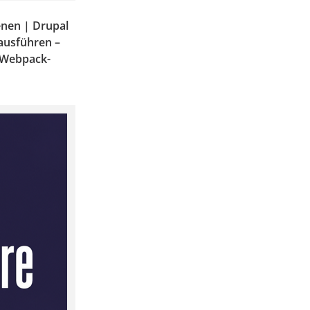
enen | Drupal
 ausführen –
 Webpack-