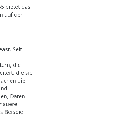
5 bietet das
n auf der
ast. Seit
tern, die
tert, die sie
achen die
End
len, Daten
enauere
s Beispiel