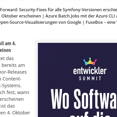
 Forward: Security-Fixes für alle Symfony-Versionen erschi
4. Oktober erscheinen | Azure Batch Jobs mit der Azure CLI
pen-Source-Visualisierungen von Google | FuseBox – eine
oll am 4.
heinen
tet das
 bereits am
nor-Releases
n Content-
-Systems.
ch fest, wann
 erscheinen
 ist das
den 4. Oktober