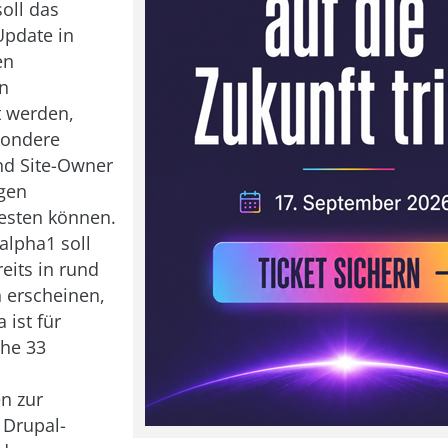
soll das
pdate in
en
n
t werden,
sondere
nd Site-Owner
gen
testen können.
alpha1 soll
its in rund
 erscheinen,
 ist für
he 33
n zur
Drupal-