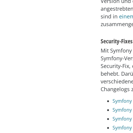
Version und
angestrebten
sind in
eine
zusammengef
Security-Fixe
Mit Symfony 
Symfony-Vers
Security-Fix
behebt. Dar
verschiedene
Changelogs 
Symfony 
Symfony 
Symfony 
Symfony 