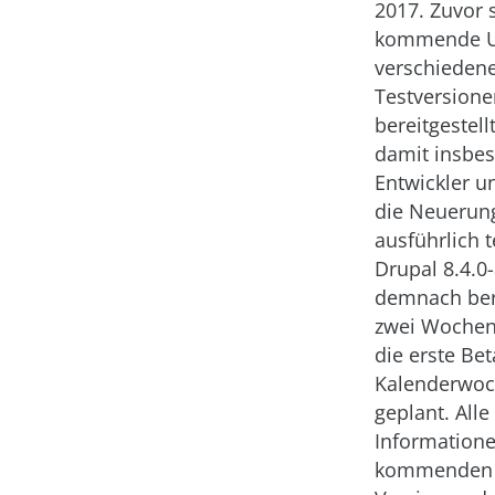
2017. Zuvor 
kommende U
verschieden
Testversione
bereitgestell
damit insbe
Entwickler u
die Neuerun
ausführlich 
Drupal 8.4.0-
demnach bere
zwei Wochen
die erste Beta
Kalenderwoc
geplant. Alle
Informatione
kommenden 