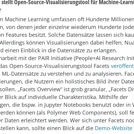
e stellt Open-Source-Visualisierungstool für Machine-Learn
r
m Machine Learning umfassen oft Hunderte Millione
, von denen jeder einzelne wiederum Hunderte (ode
n Features besitzt. Solche Datensätze lassen sich kau
 Allerdings können Visualisierungen dabei helfen, Nu
d einen Einblick in die Datensätze zu erlangen.
beit mit der PAIR Initiative (People+AI Research Init
 das Open-Source-Visualisierungstool Facets
veröffent
, ML-Datensätze zu verstehen und zu analysieren. Face
ierungen, die Nutzern ein holistisches Bild ihrer Date
llen. „Facets Overview“ ist grob granular, „Facets Di
r Blick auf individuelle Charakteristika. Mithilfe der
ngen, die bspw. in Jupyter Notebooks benutzt oder in
rden können (als Polymer Web Components), soll fe
 Daten erleichtert werden. Wer sich unter Facets no
ellen kann, sollte einen Blick auf die
Demo-Website