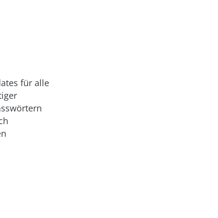
tes für alle
tiger
asswörtern
ch
en