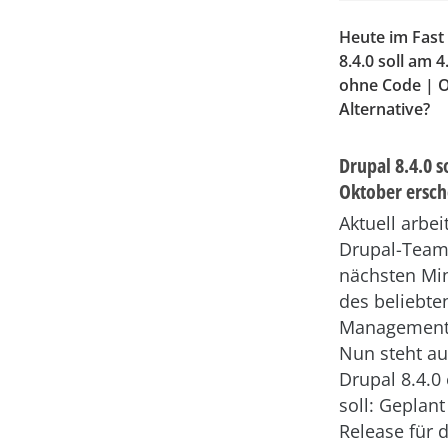
Heute im Fast
8.4.0 soll am 
ohne Code | O
Alternative?
Drupal 8.4.0 s
Oktober ersc
Aktuell arbei
Drupal-Team
nächsten Mi
des beliebte
Management
Nun steht au
Drupal 8.4.0
soll: Geplant
Release für 