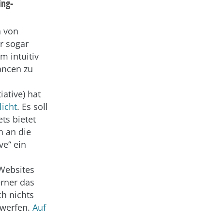
ing-
n von
r sogar
m intuitiv
ancen zu
iative) hat
licht
. Es soll
ts bietet
n an die
ve“ ein
 Websites
rner das
ch nichts
werfen.
Auf