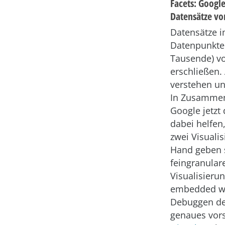
Facets: Googl
Datensätze vo
Datensätze i
Datenpunkten
Tausende) vo
erschließen.
verstehen un
In Zusammenar
Google jetzt
dabei helfen
zwei Visualis
Hand geben so
feingranulare
Visualisieru
embedded we
Debuggen der
genaues vorst