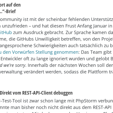
rt auf den
…“-Brief
ommunity ist mit der scheinbar fehlenden Unterstütz
m unzufrieden – und hat diesen Frust Anfang Januar i
GitHub
zum Ausdruck gebracht. Zur Sprache kamen da
me, die GitHubs Unwilligkeit betreffen, von den Proje
angesprochene Schwierigkeiten auch tatsächlich zu b
u den Vorwürfen Stellung genommen
: Das Team gibt 
 Entwickler oft zu lange ignoriert wurden und gelobt
d we’re sorry
. Innerhalb der nächsten Wochen soll d
erwaltung verändert werden, sodass die Plattform t
Direkt vom REST-API-Client debuggen
-Test-Tool ist zwar schon lange mit PhpStorm verbun
onnte man bisher noch nicht direkt aus dem REST-API