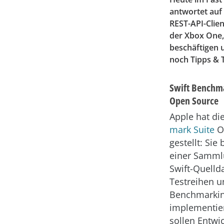
antwortet auf
REST-API-Clie
der Xbox One,
beschäftigen 
noch Tipps & T
Swift Benchma
Open Source
Apple hat di
mark Suite
O
gestellt: Sie
einer Samml
Swift-Quellda
Testreihen u
Benchmarkin
implementie
sollen Entwic