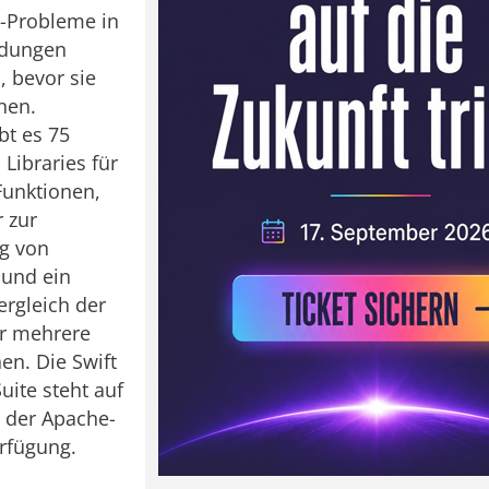
-Probleme in
ndungen
n, bevor sie
hen.
bt es 75
Libraries für
unktionen,
r zur
g von
und ein
ergleich der
er mehrere
en. Die Swift
ite steht auf
 der Apache-
erfügung.