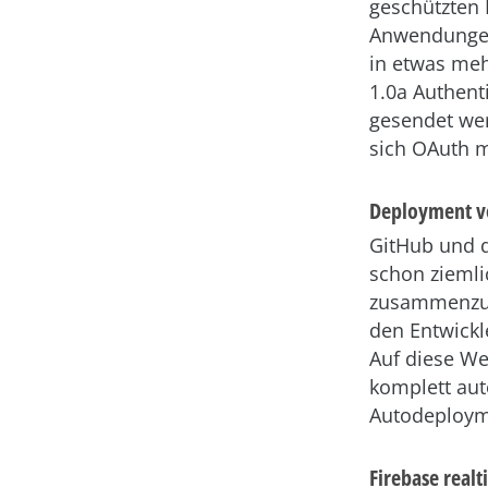
geschützten
Anwendungen 
in etwas meh
1.0a Authent
gesendet wer
sich OAuth 
Deployment v
GitHub und 
schon ziemli
zusammenzuar
den Entwickl
Auf diese We
komplett aut
Autodeploym
Firebase real