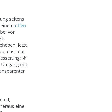
ung seitens
n einem
offen
bei vor
kt-
eheben. Jetzt
zu, dass die
 Besserung:
W
er Umgang mit
ransparenter
dled,
 heraus eine