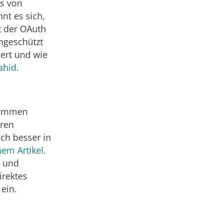
s von
nt es sich,
it der OAuth
ngeschützt
iert und wie
hahid
.
enommen
eren
ch besser in
nem Artikel
.
r und
irektes
ein.