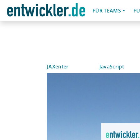
FÜR TEAMS
FU
JAXenter
JavaScript