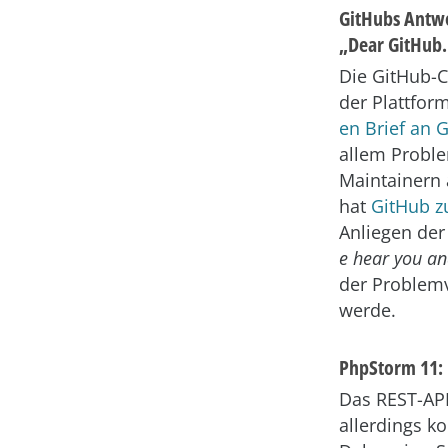
GitHubs Antwo
„Dear GitHub
Die GitHub-C
der Plattfor
en Brief an 
allem Proble
Maintainern 
hat
GitHub z
Anliegen der
e hear you an
der Problemv
werde.
PhpStorm 11: 
Das REST-API
allerdings k