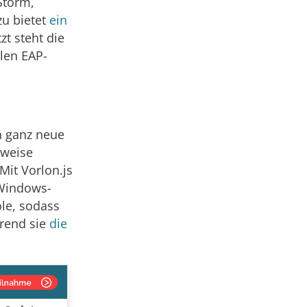
Storm,
zu bietet
ein
tzt steht die
len EAP-
rn ganz neue
sweise
it Vorlon.js
-Windows-
le, sodass
hrend sie
die