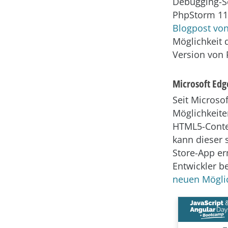
Debugging-S
PhpStorm 11,
Blogpost von
Möglichkeit 
Version von 
Microsoft Edg
Seit Microso
Möglichkeite
HTML5-Conten
kann dieser
Store-App er
Entwickler b
neuen Möglic