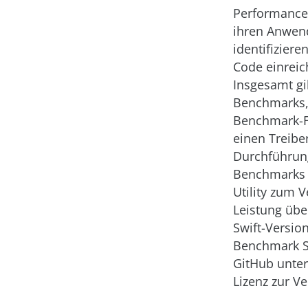
Performance
ihren Anwe
identifiziere
Code einreic
Insgesamt gi
Benchmarks, 
Benchmark-F
einen Treibe
Durchführun
Benchmarks 
Utility zum V
Leistung üb
Swift-Version
Benchmark Su
GitHub unter
Lizenz zur V