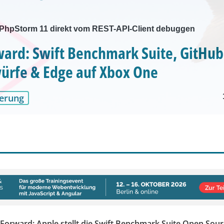
PhpStorm 11 direkt vom REST-API-Client debuggen
ward: Swift Benchmark Suite, GitHub
ürfe & Edge auf Xbox One
erung
 Forward: Apple stellt die Swift Benchmark Suite Open Sour