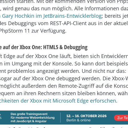
ession starten. Mit der kommenden Version von Php
 wird genau das nun möglich. Alle Informationen da
 Gary Hochkin im JetBrains-Entwicklerblog
; bereits je
des Debuggings vom REST-API-Client aus in der aktuel
PhpStorm 11 zur Verfügung.
e auf der Xbox One: HTML5 & Debugging
ft Edge auf der Xbox One läuft, bieten sich Entwickle
n im Umgang mit der Konsole. So kann dort beispiel
t problemlos angezeigt werden. Und nicht nur das: M
 sogar auf der Xbox One debugged werden. Die Xbox
möglicht außerdem den Remote-Zugriff auf die Konso
equem an ihren Rechnern sitzen bleiben können, wä
hkeiten der Xbox mit Microsoft Edge erforschen
.