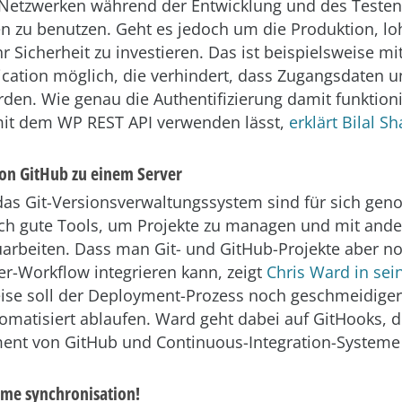
 Netzwerken während der Entwicklung und des Testen
zu benutzen. Geht es jedoch um die Produktion, loh
r Sicherheit zu investieren. Das ist beispielsweise m
ication möglich, die verhindert, dass Zugangsdaten u
den. Wie genau die Authentifizierung damit funktion
mit dem WP REST API verwenden lässt,
erklärt Bilal S
on GitHub zu einem Server
das Git-Versionsverwaltungssystem sind für sich g
ch gute Tools, um Projekte zu managen und mit and
beiten. Dass man Git- und GitHub-Projekte aber no
er-Workflow integrieren kann, zeigt
Chris Ward in sei
ise soll der Deployment-Prozess noch geschmeidige
omatisiert ablaufen. Ward geht dabei auf GitHooks, d
ent von GitHub und Continuous-Integration-Systeme 
time synchronisation!