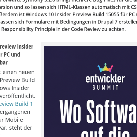
sion und so lassen sich HTML-Klassen automatisch mit C
erdem ist Windows 10 Insider Preview Build 15055 für PC
lassen sich Formulare mit Bedingungen in Drupal 7 erstell
e Responsibility Principle in der Code Review zu achten.
eview Insider
ür PC und
bar
t einen neuen
Preview Build
dows Insider
veröffentlicht.
eview Build 1
vergangenen
ür Mobile
ar, steht der
r