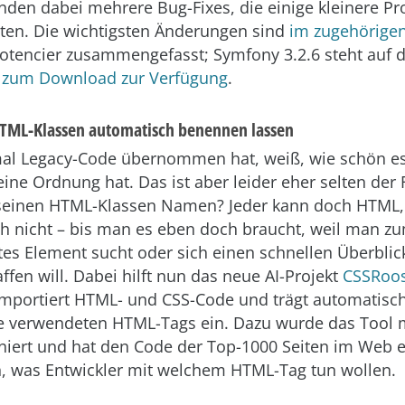
nden dabei mehrere Bug-Fixes, die einige kleinere P
ten. Die wichtigsten Änderungen sind
im zugehörige
otencier zusammengefasst; Symfony 3.2.6 steht auf 
e
zum Download zur Verfügung
.
TML-Klassen automatisch benennen lassen
al Legacy-Code übernommen hat, weiß, wie schön es 
ine Ordnung hat. Das ist aber leider eher selten der F
 seinen HTML-Klassen Namen? Jeder kann doch HTML,
 nicht – bis man es eben doch braucht, weil man zu
es Element sucht oder sich einen schnellen Überblic
ffen will. Dabei hilft nun das neue AI-Projekt
CSSRoos
mportiert HTML- und CSS-Code und trägt automatisch
e verwendeten HTML-Tags ein. Dazu wurde das Tool m
iniert und hat den Code der Top-1000 Seiten im Web 
, was Entwickler mit welchem HTML-Tag tun wollen.