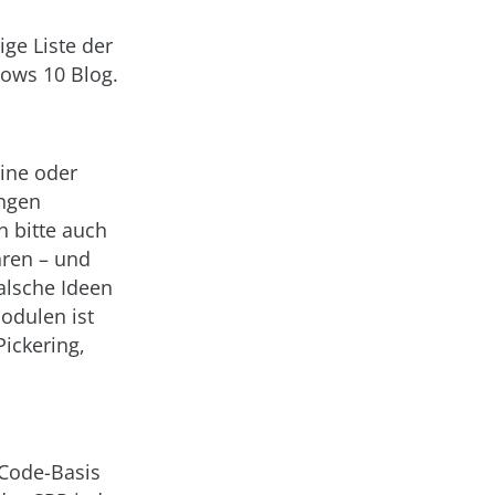
ge Liste der
ows 10 Blog.
ine oder
ngen
h bitte auch
ahren – und
falsche Ideen
odulen ist
Pickering,
 Code-Basis