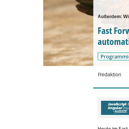
Außerdem: Win
Fast For
automati
Programmi
Redaktion
Heute im Fast 