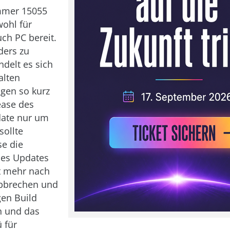
mmer 15055
wohl für
uch PC bereit.
ders zu
ndelt es sich
alten
ngen so kurz
ease des
date nur um
sollte
se die
 des Updates
t mehr nach
abbrechen und
en Build
n und das
 für