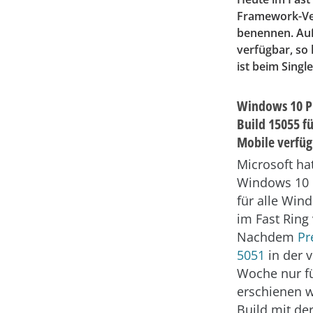
Framework-Ver
benennen. Auß
verfügbar, so 
ist beim Singl
Windows 10 Pr
Build 15055 f
Mobile verfüg
Microsoft ha
Windows 10 
für alle Win
im Fast Ring 
Nachdem
Pr
5051
in der 
Woche nur f
erschienen w
Build mit de