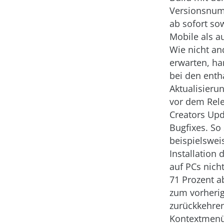
Versionsnu
ab sofort so
Mobile als a
Wie nicht an
erwarten, ha
bei den enth
Aktualisieru
vor dem Rel
Creators Up
Bugfixes. So 
beispielswei
Installation
auf PCs nich
71 Prozent 
zum vorherig
zurückkehre
Kontextmenü