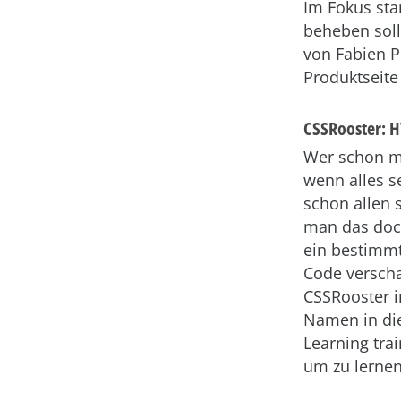
Im Fokus sta
beheben soll
von Fabien P
Produktseit
CSSRooster: H
Wer schon m
wenn alles se
schon allen
man das doch
ein bestimmt
Code verscha
CSSRooster i
Namen in di
Learning tra
um zu lernen