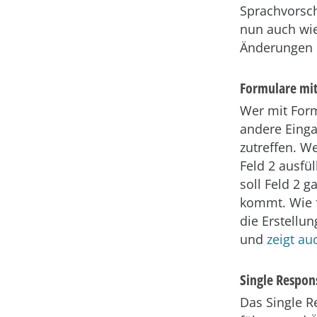
Sprachvorsch
nun auch wie
Änderungen 
Formulare mit
Wer mit Form
andere Eing
zutreffen. W
Feld 2 ausfül
soll Feld 2 
kommt. Wie f
die Erstellun
und
zeigt au
Single Respons
Das Single Re