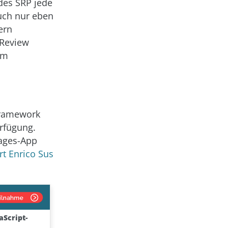
des SRP jede
uch nur eben
ern
 Review
um
Framework
erfügung.
ages-App
rt Enrico Sus