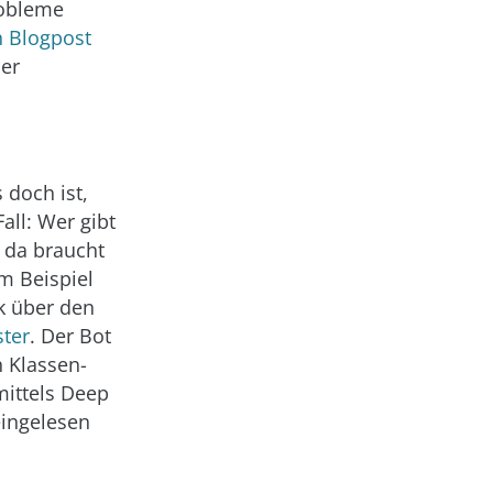
robleme
n Blogpost
der
doch ist,
all: Wer gibt
 da braucht
m Beispiel
k über den
ter
. Der Bot
 Klassen-
ittels Deep
eingelesen