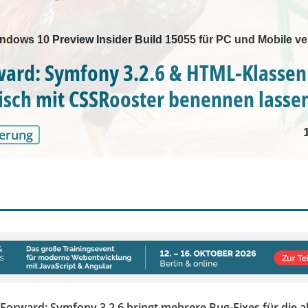
dows 10 Preview Insider Build 15055 für PC und Mobile ve
ward: Symfony 3.2.6 & HTML-Klassen
sch mit CSSRooster benennen lasse
erung
Forward: Symfony 3.2.6 bringt mehrere Bug-Fixes für die a