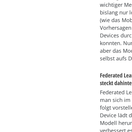
wichtiger Me
bislang nur 
(wie das Mobi
Vorhersagen
Devices dur
konnten. Nun
aber das Mod
selbst aufs D
Federated Lea
steckt dahinte
Federated Le
man sich im 
folgt vorstel
Device lädt d
Modell herun
verbessert e