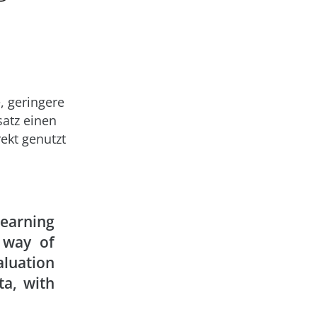
, geringere
satz einen
ekt genutzt
learning
 way of
aluation
ta, with