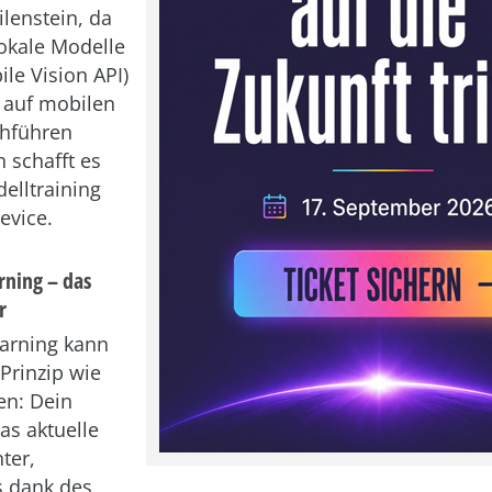
ilenstein, da
lokale Modelle
le Vision API)
 auf mobilen
chführen
 schafft es
elltraining
evice.
rning – das
r
arning kann
Prinzip wie
len: Dein
as aktuelle
ter,
s dank des