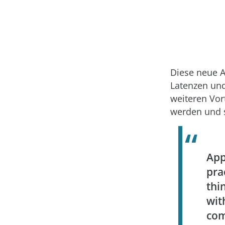
Diese neue A
Latenzen und
weiteren Vor
werden und s
App
pra
thi
wit
com