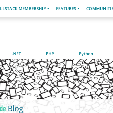
LLSTACK MEMBERSHIP
FEATURES
COMMUNITI
.NET
PHP
Python