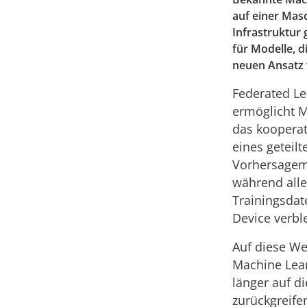
auf einer Masc
Infrastruktur 
für Modelle, d
neuen Ansatz 
Federated Le
ermöglicht M
das kooperat
eines geteilt
Vorhersagem
während alle
Trainingsda
Device verbl
Auf diese W
Machine Lear
länger auf d
zurückgreifen