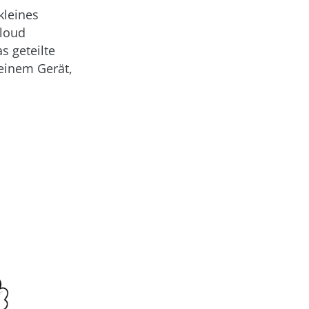
kleines
Cloud
s geteilte
einem Gerät,