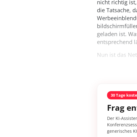
nicht richtig is
die Tatsache, d
Werbeeinblendu
bildschirmfülle
geladen ist. W
entsprechend l
Nun ist das Netz
30 Tage kost
Frag en
Der KI-Assiste
Konferenzsessi
generisches K