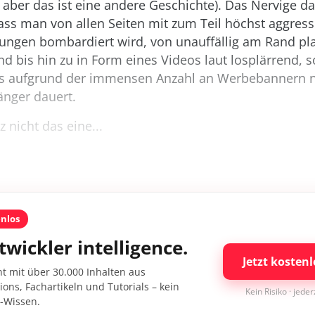
t, aber das ist eine andere Geschichte). Das Nervige d
ass man von allen Seiten mit zum Teil höchst aggress
ngen bombardiert wird, von unauffällig am Rand plat
nd bis hin zu in Form eines Videos laut losplärrend, s
as aufgrund der immensen Anzahl an Werbebannern n
änger dauert.
 nicht das eine...
enlos
twickler intelligence.
Jetzt kostenl
nt mit über 30.000 Inhalten aus
ons, Fachartikeln und Tutorials – kein
Kein Risiko · jede
I-Wissen.