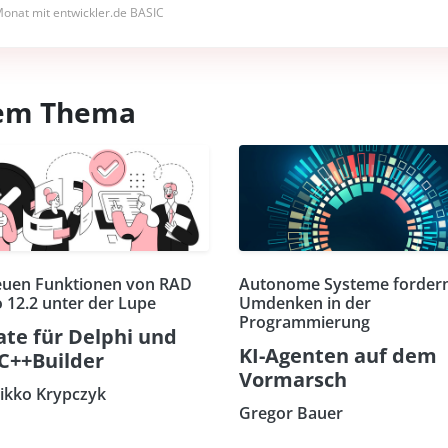
onat mit entwickler.de BASIC
esem Thema
euen Funktionen von RAD
Autonome Systeme fordern
o 12.2 unter der Lupe
Umdenken in der
Programmierung
te für Delphi und
KI-Agenten auf dem
C++Builder
Vormarsch
eikko Krypczyk
Gregor Bauer