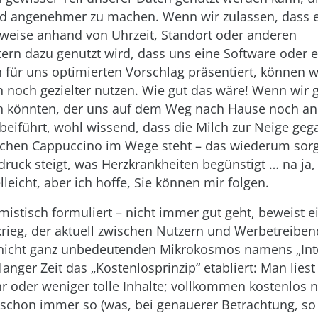
d angenehmer zu machen. Wenn wir zulassen, dass ei
sweise anhand von Uhrzeit, Standort oder anderen
rn dazu genutzt wird, dass uns eine Software oder e
für uns optimierten Vorschlag präsentiert, können wi
noch gezielter nutzen. Wie gut das wäre! Wenn wir g
en könnten, der uns auf dem Weg nach Hause noch a
eiführt, wohl wissend, dass die Milch zur Neige geg
hen Cappuccino im Wege steht – das wiederum sorgt
druck steigt, was Herzkrankheiten begünstigt … na ja,
lleicht, aber ich hoffe, Sie können mir folgen.
mistisch formuliert – nicht immer gut geht, beweist e
krieg, der aktuell zwischen Nutzern und Werbetreiben
 nicht ganz unbedeutenden Mikrokosmos namens „Inte
langer Zeit das „Kostenlosprinzip“ etabliert: Man liest
 oder weniger tolle Inhalte; vollkommen kostenlos n
 schon immer so (was, bei genauerer Betrachtung, so 