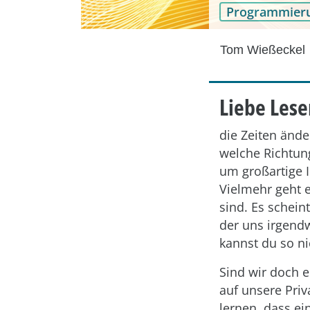
Programmier
Tom Wießeckel
Liebe Lese
die Zeiten ände
welche Richtung
um großartige 
Vielmehr geht e
sind. Es schei
der uns irgendw
kannst du so n
Sind wir doch 
auf unsere Priv
lernen, dass e