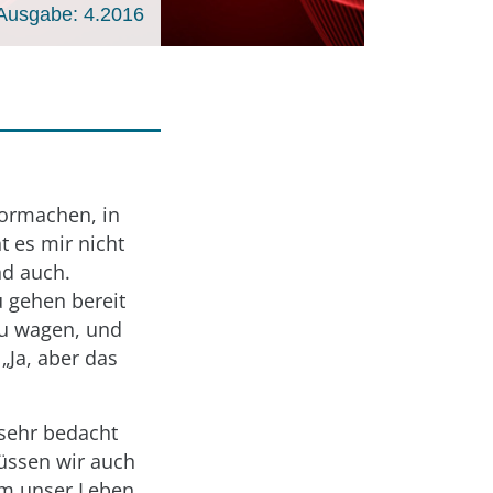
Ausgabe: 4.2016
vormachen, in
t es mir nicht
nd auch.
u gehen bereit
zu wagen, und
„Ja, aber das
 sehr bedacht
müssen wir auch
um unser Leben