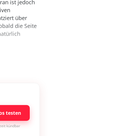
aran ist jedoch
iven
ziert über
obald die Seite
atürlich
os testen
rzeit kündbar