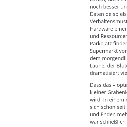
noch besser un
Daten beispiel
Verhaltensmuste
Hardware einen 
und Ressourcen 
Parkplatz find
Supermarkt vorb
dem morgendlic
Laune, der Blut
dramatisiert vie
Dass das – opti
kleiner Graben
wird. In einem
sich schon seit 
und Enden mehr
war schließlich