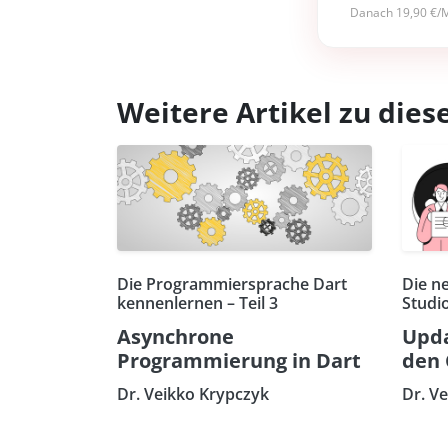
Danach 19,90 €/M
Weitere Artikel zu di
Die Programmiersprache Dart
Die n
kennenlernen – Teil 3
Studi
Asynchrone
Upda
Programmierung in Dart
den 
Dr. Veikko Krypczyk
Dr. V