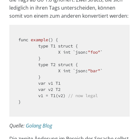
lediglich in ihren Tags unterscheiden, können
somit von einem zum anderen konvertiert werden:
func 
example
()
{

	type T1 struct {

		X 
int
 `json:
"foo"
`

	}

	type T2 struct {

		X 
int
 `json:
"bar"
`

	}

var
 v1 T1

var
 v2 T2

	v1 = T1(v2) 
// now legal
}

Quelle:
Golang Blog
Die zweite Änderung im Bereich der Sprache selbst