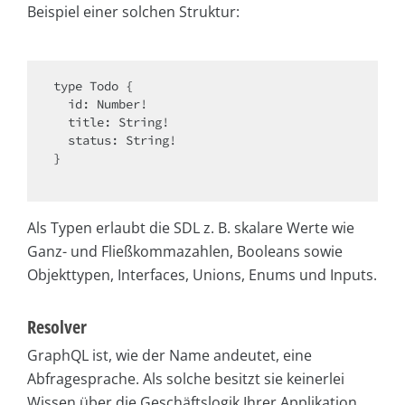
Beispiel einer solchen Struktur:
type Todo {

  id: Number!

  title: 
String
!

  status: 
String
!

}

Als Typen erlaubt die SDL z. B. skalare Werte wie
Ganz- und Fließkommazahlen, Booleans sowie
Objekttypen, Interfaces, Unions, Enums und Inputs.
Resolver
GraphQL ist, wie der Name andeutet, eine
Abfragesprache. Als solche besitzt sie keinerlei
Wissen über die Geschäftslogik Ihrer Applikation.