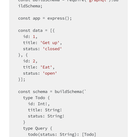
ildSchema;

const
 app = express();

const
 data = [{

  id: 
1
,

  title: 
'Get up'
,

  status: 
'closed'
}, {

  id: 
2
,

  title: 
'Eat'
,

  status: 
'open'
}];

const
 schema = buildSchema(`

  type Todo {

    id: Int!,

    title: String!

    status: String!

  }

  type Query {

    todo(status: String): [Todo]
