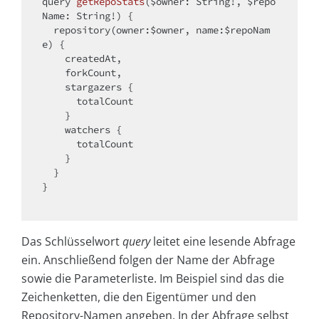
query 
getRepoStats
($owner: String!, $repo
Name: String!)
{

  repository(owner:$owner, name:$repoNam
e) {

    createdAt,

    forkCount,

    stargazers {

      totalCount

    }

    watchers {

      totalCount

    }

  }

}

Das Schlüsselwort
query
leitet eine lesende Abfrage
ein. Anschließend folgen der Name der Abfrage
sowie die Parameterliste. Im Beispiel sind das die
Zeichenketten, die den Eigentümer und den
Repository-Namen angeben. In der Abfrage selbst