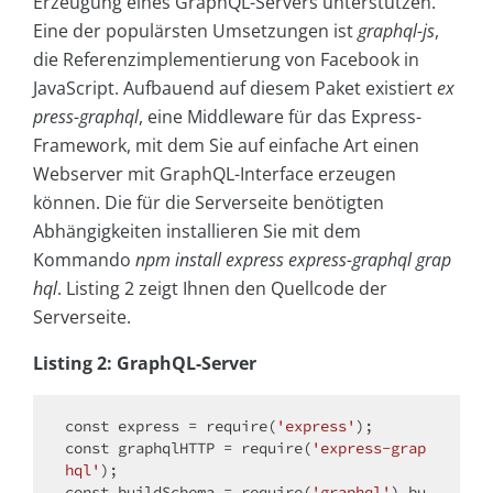
Erzeugung eines GraphQL-Servers unterstützen.
Eine der populärsten Umsetzungen ist
graphql-js
,
die Referenzimplementierung von Facebook in
JavaScript. Aufbauend auf diesem Paket existiert
ex
press-graphql
, eine Middleware für das Express-
Framework, mit dem Sie auf einfache Art einen
Webserver mit GraphQL-Interface erzeugen
können. Die für die Serverseite benötigten
Abhängigkeiten installieren Sie mit dem
Kommando
npm install express express-graphql grap
hql
. Listing 2 zeigt Ihnen den Quellcode der
Serverseite.
Listing 2: GraphQL-Server
const
 express = require(
'express'
const
 graphqlHTTP = require(
'express-grap
hql'
const
 buildSchema = require(
'graphql'
).bu