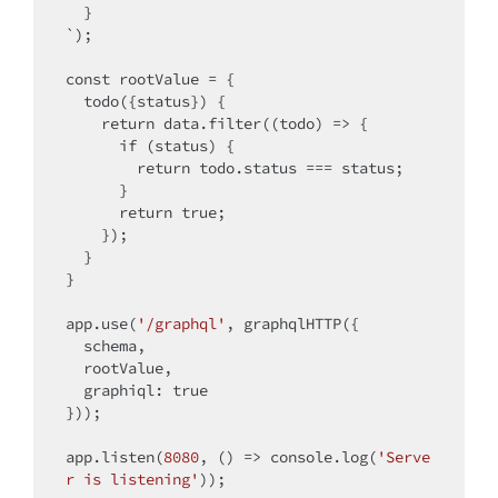
  }

`);

const
 rootValue = {

  todo({status}) {

return
 data.filter((todo) => {

if
 (status) {

return
 todo.status === status;

      }

return
true
;

    });

  }

}

app.use(
'/graphql'
, graphqlHTTP({

  schema,

  rootValue,

  graphiql: 
true
}));

app.listen(
8080
, () => console.log(
'Serve
r is listening'
));
