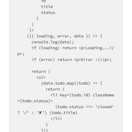
          id

          title

          status

        }

      }

    `}>

    {({ loading, error, data }) => {

      console.log(data);

      if (loading) return <p>Loading...</
p>;

      if (error) return <p>Error :(</p>;

      return (

        <ul>

          {data.todo.map((todo) => {

            return (

              <li key={todo.id} className
={todo.status}>

                {todo.status === 'closed' 
? '✓' : '✘'} {todo.title}

              </li>

            )

          })}
