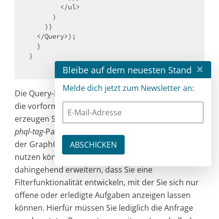
        </ul>

      )

    }}

  </Query>);

  }

}

×
Bleibe auf dem neuesten Stand
Melde dich jetzt zum Newsletter an:
Die Query-Komponente erhält über die
query
-Prop
die vorformulierte Abfrage an den Server. Diese
erzeugen Sie mithilfe der
gql
-Funktion aus dem
gra
phql-tag
-Paket. Die hier formulierte Abfrage folgt
der GraphQL-Syntax, wie Sie sie auch in GraphiQL
nutzen können. Das Beispiel ließe sich damit auch
dahingehend erweitern, dass Sie eine
Filterfunktionalität entwickeln, mit der Sie sich nur
offene oder erledigte Aufgaben anzeigen lassen
können. Hierfür müssen Sie lediglich die Anfrage