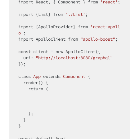
import
 React, { Component } from 
'react'
;

import
 {List} from 
'./List'
;

import
 {ApolloProvider} from 
'react-apoll
o'
import
 ApolloClient from 
"apollo-boost"
;

const
 client = 
new
 ApolloClient({

  uri: 
"http://localhost:8080/graphql"
});

class
App
extends
Component
{

  render() {

return
 (

    );

  }

}

export 
default
 App;
