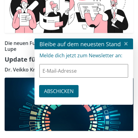
×
Die neuen Funktionen von RAD Studio 12.2 unter der
Bleibe auf dem neuesten Stand
Lupe
Melde dich jetzt zum Newsletter an:
Update für Delphi und den C++Builder
Dr. Veikko Krypczyk