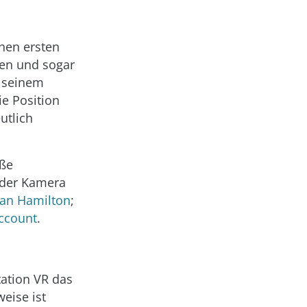
nen ersten
pen und sogar
n seinem
e Position
utlich
oße
 der Kamera
 Ian Hamilton
;
ccount
.
tation VR das
eise ist