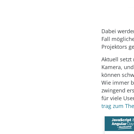
Dabei werden
Fall möglich
Projektors ge
Aktuell setzt
Kamera, und 
können schwa
Wie immer be
zwingend ers
für viele Us
trag zum Th