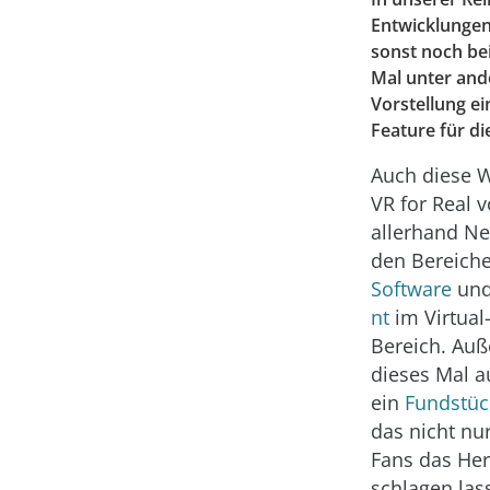
Entwicklungen
sonst noch bei
Mal unter and
Vorstellung e
Feature für di
Auch diese W
VR for Real v
allerhand
Ne
den Bereich
Software
un
nt
im Virtual-
Bereich. Auß
dieses Mal a
ein
Fundstüc
das nicht nu
Fans das Her
schlagen las