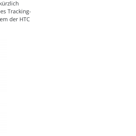
kürzlich
ues Tracking-
tem der HTC