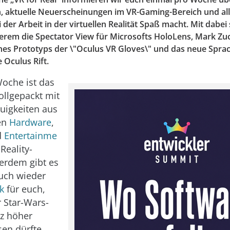
, aktuelle Neuerscheinungen im VR-Gaming-Bereich und all
 der Arbeit in der virtuellen Realität Spaß macht. Mit dabei
erem die Spectator View für Microsofts HoloLens, Mark Zu
ines Prototyps der \"Oculus VR Gloves\" und das neue Spra
e Oculus Rift.
oche ist das
ollgepackt mit
uigkeiten aus
en
Hardware
,
d
Entertainme
Reality-
erdem gibt es
uch wieder
k
für euch,
r Star-Wars-
z höher
sen dürfte …