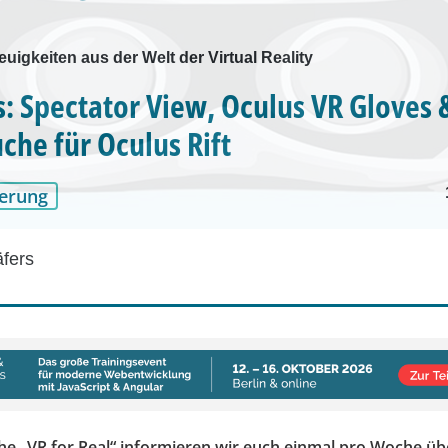
euigkeiten aus der Welt der Virtual Reality
: Spectator View, Oculus VR Gloves 
che für Oculus Rift
erung
äfers
ihe „VR for Real“ informieren wir euch einmal pro Woche üb