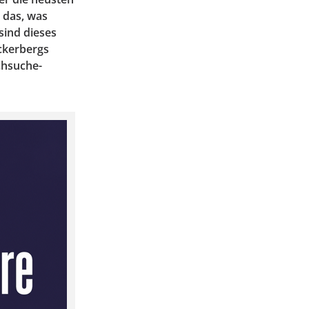
 das, was
 sind dieses
ckerbergs
chsuche-