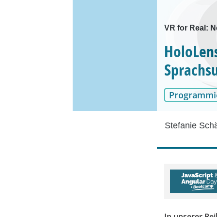
VR for Real: N
HoloLens
Sprachsu
Programmi
Stefanie Sch
In unserer Re