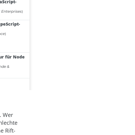
t. Wer
hlechte
 Rift-