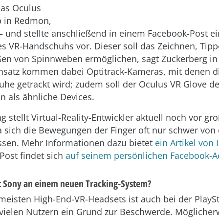
das Oculus
b in Redmon,
 und stellte anschließend in einem Facebook-Post ei
es VR-Handschuhs vor. Dieser soll das Zeichnen, Tip
ßen von Spinnweben ermöglichen, sagt Zuckerberg i
nsatz kommen dabei Optitrack-Kameras, mit denen di
he getrackt wird; zudem soll der Oculus VR Glove de
in als ähnliche Devices.
 stellt Virtual-Reality-Entwickler aktuell noch vor gr
 sich die Bewegungen der Finger oft nur schwer von
ssen. Mehr Informationen dazu bietet
ein Artikel von
Post findet sich
auf seinem persönlichen Facebook-A
t Sony an einem neuen Tracking-System?
meisten High-End-VR-Headsets ist auch bei der PlayS
 vielen Nutzern ein Grund zur Beschwerde. Möglicherw