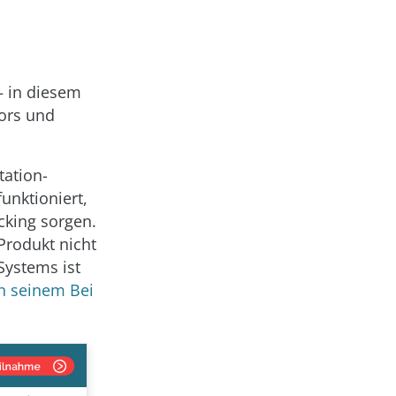
– in diesem
sors und
tation-
unktioniert,
cking sorgen.
Produkt nicht
Systems ist
n seinem Bei