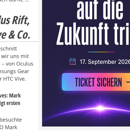
s Rift,
e & Co.
schnitt
 wir uns mit
 – von Oculus
amsungs Gear
r HTC Vive.
ves: Mark
gt ersten
 besuchte
O Mark