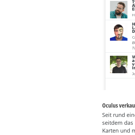
Oculus verkauf
Seit rund ei
seitdem das 
Karten und m