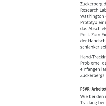
Zuckerberg 
Research La
Washington –
Prototyp ein
das Abschie
Post. Zum Ei
der Handschu
schlanker se
Hand-Tracking
Probleme, da
einfangen la
Zuckerbergs 
PSVR: Arbeite
Wie bei den 
Tracking bei