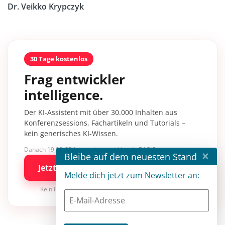
Dr. Veikko Krypczyk
30 Tage kostenlos
Frag entwickler
intelligence.
Der KI-Assistent mit über 30.000 Inhalten aus
Konferenzsessions, Fachartikeln und Tutorials –
kein generisches KI-Wissen.
Danach 19,90 €/Monat mit entwickler.de BASIC
×
Bleibe auf dem neuesten Stand
Jetzt kostenlos testen
Melde dich jetzt zum Newsletter an:
Kein Risiko · jederzeit kündbar