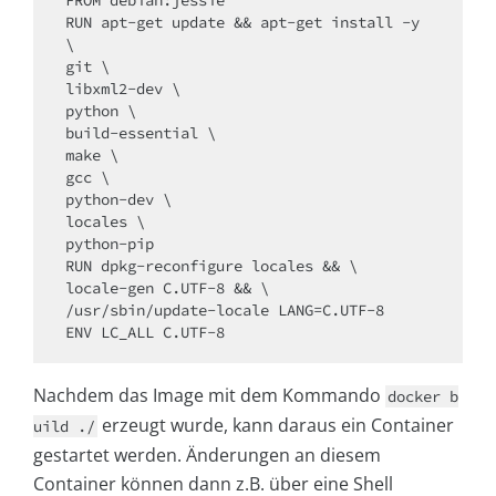
RUN apt-get update && apt-get install -y 
\

git \

libxml2-dev \

python \

build-essential \

make \

gcc \

python-dev \

locales \

python-pip

RUN dpkg-reconfigure locales && \

locale-gen C.UTF-8 && \

/usr/sbin/update-locale LANG=C.UTF-8

Nachdem das Image mit dem Kommando
docker b
erzeugt wurde, kann daraus ein Container
uild ./
gestartet werden. Änderungen an diesem
Container können dann z.B. über eine Shell