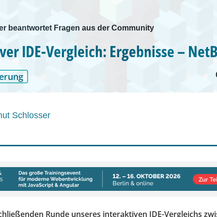
ner beantwortet Fragen aus der Community
iver IDE-Vergleich: Ergebnisse – Net
erung
ut Schlosser
chließenden Runde unseres interaktiven IDE-Vergleichs zwi