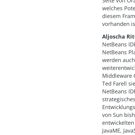
Seite von Or
welches Pote
diesem Fra
vorhanden is
Aljoscha Rit
NetBeans ID
NetBeans Pl
werden auch
weiterentwic
Middleware C
Ted Farell si
NetBeans IDE
strategisches
Entwicklungst
von Sun bish
entwickelten 
JavaME, Java