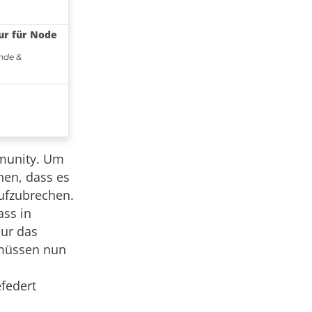
mmunity. Um
nen, dass es
ufzubrechen.
ass in
nur das
 müssen nun
efedert