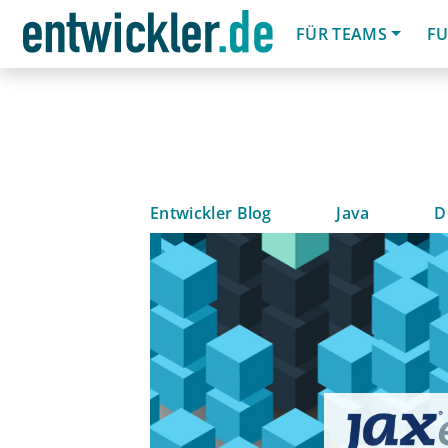
FÜR TEAMS
FU
Entwickler Blog
Java
D