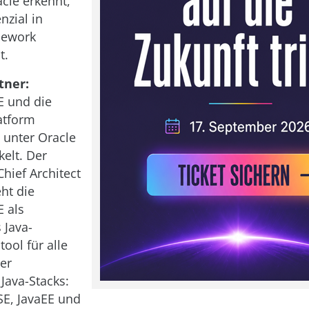
acle erkennt,
nzial in
mework
t.
tner:
E und die
atform
 unter Oracle
kelt. Der
hief Architect
eht die
 als
 Java-
ool für alle
er
Java-Stacks:
SE, JavaEE und