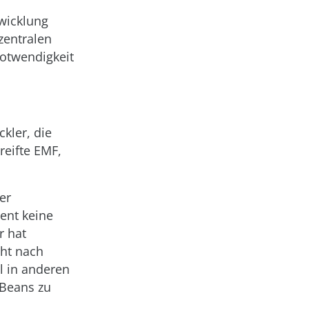
twicklung
zentralen
otwendigkeit
kler, die
reifte EMF,
er
ent keine
r hat
cht nach
l in anderen
tBeans zu