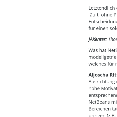
Letztendlich
läuft, ohne 
Entscheidung
für einen so
JAXenter:
Tho
Was hat NetB
modellgetrie
welches für m
Aljoscha Rit
Ausrichtung 
hohe Motiva
entsprechend
NetBeans mig
Bereichen ta
bringen (z.B.