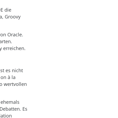
DE die
a, Groovy
von Oracle.
arten.
 erreichen.
st es nicht
on à la
o wertvollen
, ehemals
 Debatten. Es
dation