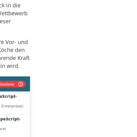
k in die
 Wettbewerb
eser
re Vor- und
 Köche den
hrende Kraft
in wird.