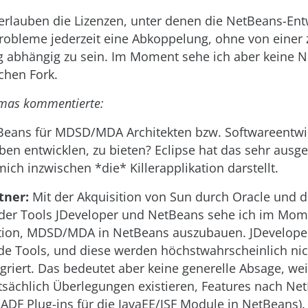
 erlauben die Lizenzen, unter denen die NetBeans-En
Probleme jederzeit eine Abkoppelung, ohne von einer 
 abhängig zu sein. Im Moment sehe ich aber keine N
lchen Fork.
mas kommentierte:
eans für MDSD/MDA Architekten bzw. Softwareentwic
ben entwicklen, zu bieten? Eclipse hat das sehr ausge
ich inzwischen *die* Killerapplikation darstellt.
tner:
Mit der Akquisition von Sun durch Oracle und d
der Tools JDeveloper und NetBeans sehe ich im Mom
tion, MDSD/MDA in NetBeans auszubauen. JDevelope
e Tools, und diese werden höchstwahrscheinlich ni
riert. Das bedeutet aber keine generelle Absage, wei
tsächlich Überlegungen existieren, Features nach Ne
 ADF Plug-ins für die JavaEE/JSF Module in NetBeans).