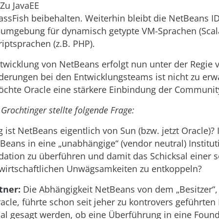
 Zu JavaEE
assFish beibehalten. Weiterhin bleibt die NetBeans I
sumgebung für dynamisch getypte VM-Sprachen (Scal
riptsprachen (z.B. PHP).
twicklung von NetBeans erfolgt nun unter der Regie 
erungen bei den Entwicklungsteams ist nicht zu erw
öchte Oracle eine stärkere Einbindung der Community
 Grochtinger stellte folgende Frage:
ist NetBeans eigentlich von Sun (bzw. jetzt Oracle)? I
Beans in eine „unabhängige“ (vendor neutral) Instituti
dation zu überführen und damit das Schicksal einer s
wirtschaftlichen Unwägsamkeiten zu entkoppeln?
tner:
Die Abhängigkeit NetBeans von dem „Besitzer“
acle, führte schon seit jeher zu kontrovers geführten
al gesagt werden, ob eine Überführung in eine Foun