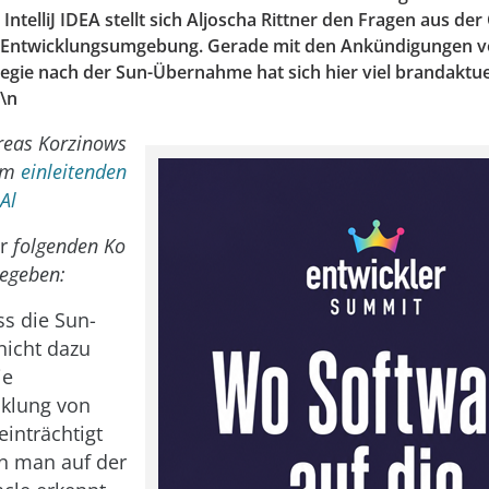
ntelliJ IDEA stellt sich Aljoscha Rittner den Fragen aus d
-Entwicklungsumgebung. Gerade mit den Ankündigungen v
tegie nach der Sun-Übernahme hat sich hier viel brandaktu
r\n
reas Korzinows
em
einleitenden
Al
er
folgenden Ko
egeben:
ss die Sun-
icht dazu
ie
cklung von
inträchtigt
n man auf der