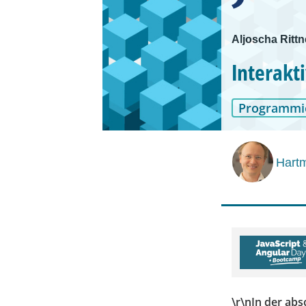
Aljoscha Ritt
Interakt
Programmi
Hartm
\r\nIn der abs