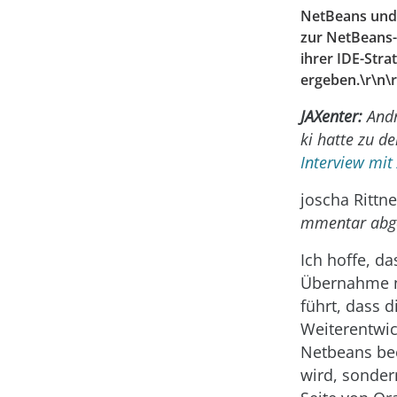
NetBeans und I
zur NetBeans
ihrer IDE-Stra
ergeben.\r\n\
JAXenter:
And
ki hatte zu d
Interview mit 
joscha Rittn
mmentar abg
Ich hoffe, da
Übernahme n
führt, dass d
Weiterentwi
Netbeans bee
wird, sonder