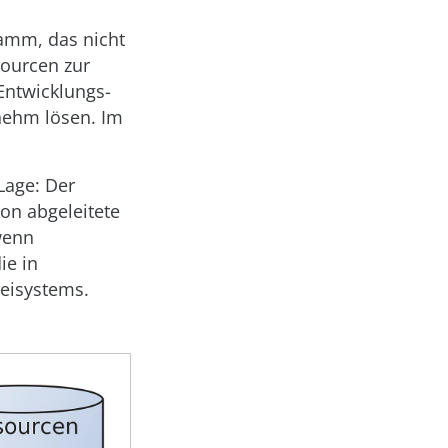
ramm, das nicht
sourcen zur
Entwicklungs-
enehm lösen. Im
 Lage: Der
on abgeleitete
wenn
ie in
teisystems.