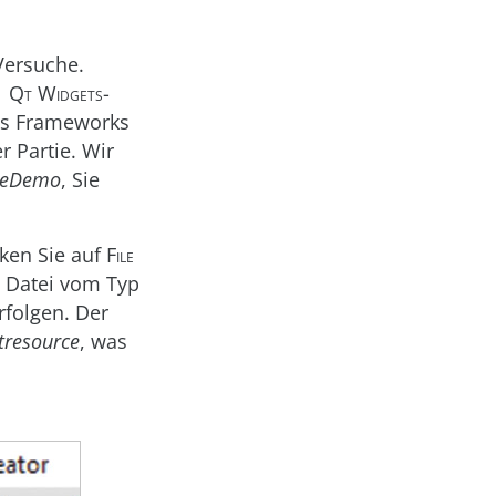
Versuche.
 Qt Widgets-
es Frameworks
r Partie. Wir
ceDemo
, Sie
cken Sie auf
File
e Datei vom Typ
folgen. Der
tresource
, was