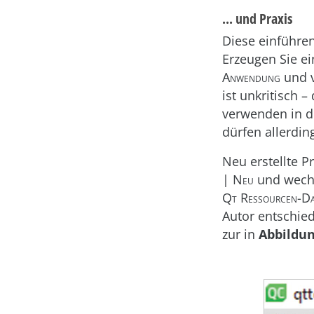
... und Praxis
Diese einführe
Erzeugen Sie ei
Anwendung
und v
ist unkritisch 
verwenden in d
dürfen allerdi
Neu erstellte P
| Neu
und wechs
Qt Ressourcen-Da
Autor entschie
zur in
Abbildun