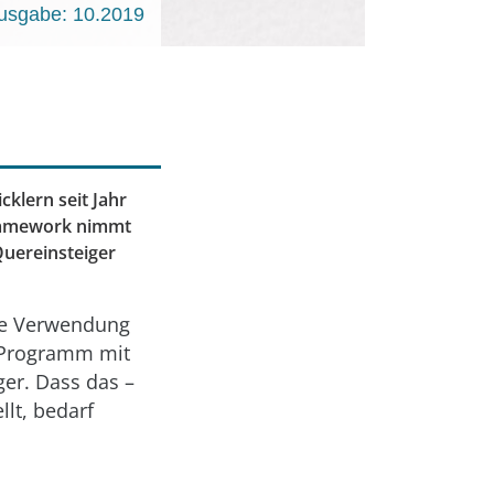
usgabe: 10.2019
klern seit Jahr
Framework nimmt
Quereinsteiger
nte Verwendung
n Programm mit
er. Dass das –
llt, bedarf