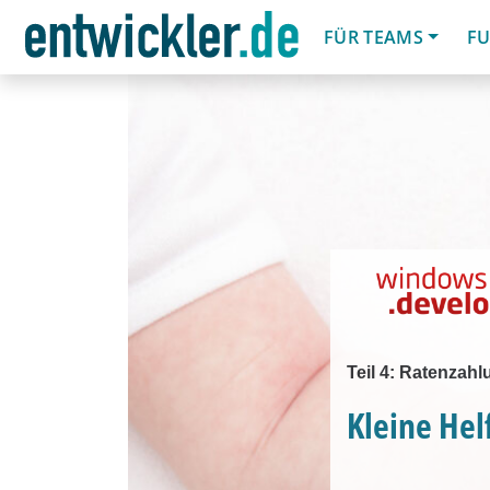
FÜR TEAMS
FU
Teil 4: Ratenzah
Kleine Hel