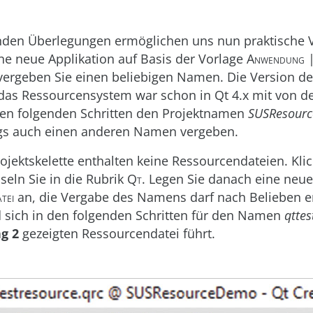
nden Überlegungen ermöglichen uns nun praktische 
ne neue Applikation auf Basis der Vorlage
Anwendung |
ergeben Sie einen beliebigen Namen. Die Version d
– das Ressourcensystem war schon in Qt 4.x mit von de
en folgenden Schritten den Projektnamen
SUSResour
ngs auch einen anderen Namen vergeben.
rojektskelette enthalten keine Ressourcendateien. Kli
eln Sie in die Rubrik
Qt
. Legen Sie danach eine neu
tei
an, die Vergabe des Namens darf nach Belieben er
d sich in den folgenden Schritten für den Namen
qttes
g 2
gezeigten Ressourcendatei führt.