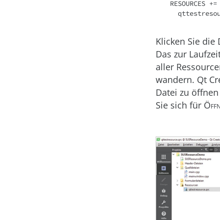
RESOURCES += 
  qttestres
Klicken Sie die
Das zur Laufzei
aller Ressourc
wandern. Qt Cr
Datei zu öffnen
Sie sich für
Öffn