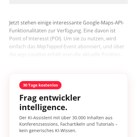
Jetzt stehen einige interessante Google-Maps-API-
Funktionalitäten zur Verfügung. Eine davon ist
Point of Interesst (POI). Um sie zu nutzen, wird
einfach das
MapTapped
-Event abonniert, und über
die
args.Location
erhält man die aktuelle Position...
30 Tage kostenlos
Frag entwickler
intelligence.
Der KI-Assistent mit über 30.000 Inhalten aus
Konferenzsessions, Fachartikeln und Tutorials –
kein generisches KI-Wissen.