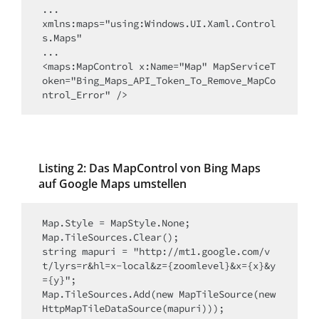
...

xmlns:maps="using:Windows.UI.Xaml.Control
s.Maps"

...

<maps:MapControl x:Name="Map" MapServiceT
oken="Bing_Maps_API_Token_To_Remove_MapCo
ntrol_Error" />
Listing 2: Das MapControl von Bing Maps
auf Google Maps umstellen
Map.Style = MapStyle.None;

Map.TileSources.Clear();

string mapuri = "http://mt1.google.com/v
t/lyrs=r&hl=x-local&z={zoomlevel}&x={x}&y
={y}";

Map.TileSources.Add(new MapTileSource(new 
HttpMapTileDataSource(mapuri)));