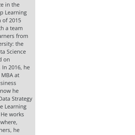
ze in the
p Learning
 of 2015
th a team
arners from
rsity: the
ta Science
d on
 In 2016, he
s MBA at
siness
 now he
Data Strategy
e Learning
 He works
 where,
hers, he