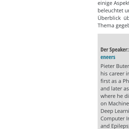
einige Aspek
beleuchtet u
Überblick ü
Thema gege
Der Speaker
eneers
Pieter Bute
his career 
first as a P
and later as
where he di
on Machine
Deep Learni
Computer I
and Epilep