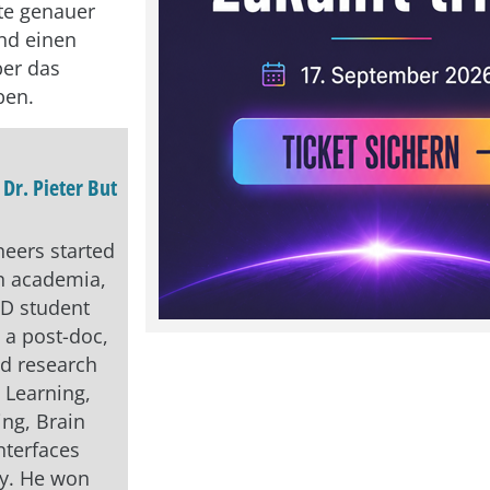
te genauer
nd einen
ber das
ben.
:
Dr. Pieter But
neers started
in academia,
hD student
 a post-doc,
d research
 Learning,
ng, Brain
nterfaces
sy. He won