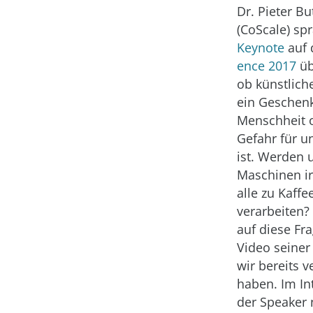
Dr. Pieter B
(CoScale) sp
Keynote
auf 
ence 2017
üb
ob künstliche
ein Geschenk
Menschheit 
Gefahr für u
ist. Werden 
Maschinen i
alle zu Kaffe
verarbeiten?
auf diese Fra
Video seiner
wir bereits v
haben. Im In
der Speaker