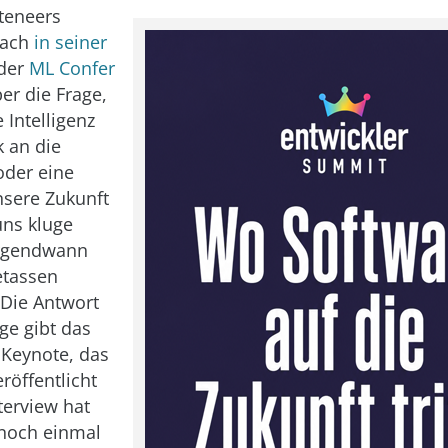
uteneers
rach
in seiner
der
ML Confer
er die Frage,
 Intelligenz
 an die
oder eine
nsere Zukunft
uns kluge
rgendwann
etassen
 Die Antwort
ge gibt das
 Keynote, das
eröffentlicht
terview hat
 noch einmal