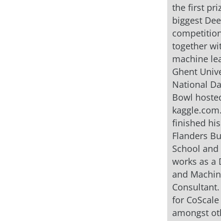
the first pri
biggest Dee
competition
together wi
machine le
Ghent Unive
National Da
Bowl hoste
kaggle.com.
finished hi
Flanders Bu
School and
works as a 
and Machin
Consultant.
for CoScale
amongst ot