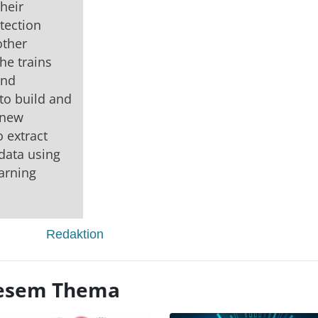
heir
tection
other
he trains
and
to build and
 new
o extract
data using
arning
Redaktion
diesem Thema