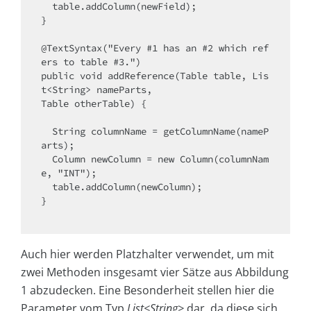
  table.addColumn(newField);

}

@TextSyntax("Every #1 has an #2 which ref
ers to table #3.")

public void addReference(Table table, Lis
t<String> nameParts,

Table otherTable) {

  String columnName = getColumnName(nameP
arts);

  Column newColumn = new Column(columnNam
e, "INT");

  table.addColumn(newColumn);

}

Auch hier werden Platzhalter verwendet, um mit
zwei Methoden insgesamt vier Sätze aus Abbildung
1 abzudecken. Eine Besonderheit stellen hier die
Parameter vom Typ
List<String>
dar, da diese sich