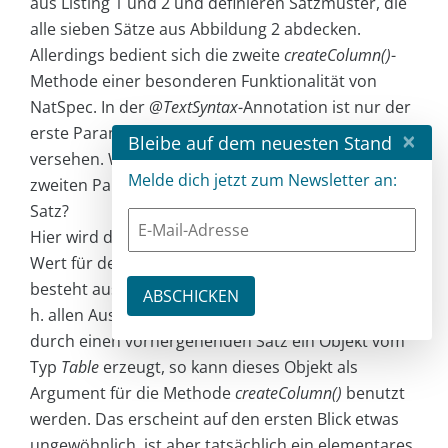
aus Listing 1 und 2 und definieren Satzmuster, die
alle sieben Sätze aus Abbildung 2 abdecken.
Allerdings bedient sich die zweite
createColumn()
-
Methode einer besonderen Funktionalität von
NatSpec. In der
@TextSyntax
-Annotation ist nur der
erste Parameter (
nameParts
) mit einem Platzhalter
×
Bleibe auf dem neuesten Stand
versehen. Woher kommt also der Wert für den
Melde dich jetzt zum Newsletter an:
zweiten Parameter (
table
), wenn nicht aus dem
Satz?
Hier wird der Kontext des Satzes genutzt, um einen
Wert für den Parameter zu finden. Dieser Kontext
besteht aus allen Sätzen vor dem aktuellen Satz, d.
h. allen Aussagen, die zuvor gemacht worden. Wird
durch einen vorhergehenden Satz ein Objekt vom
Typ
Table
erzeugt, so kann dieses Objekt als
Argument für die Methode
createColumn()
benutzt
werden. Das erscheint auf den ersten Blick etwas
ungewöhnlich, ist aber tatsächlich ein elementares