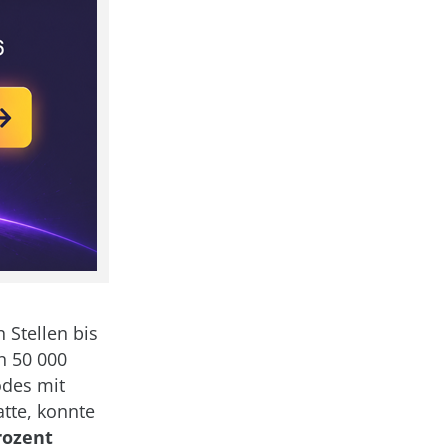
Stellen bis
n 50 000
odes mit
atte, konnte
rozent