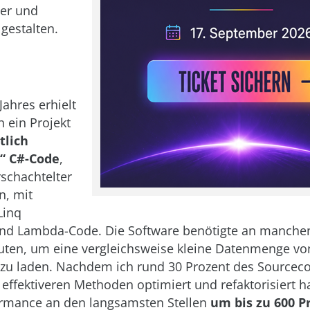
her und
 gestalten.
Jahres erhielt
in ein Projekt
tlich
 C#-Code
,
erschachtelter
n, mit
Linq
nd Lambda-Code. Die Software benötigte an manchen 
uten, um eine vergleichsweise kleine Datenmenge vo
zu laden. Nachdem ich rund 30 Prozent des Sourcec
 effektiveren Methoden optimiert und refaktorisiert h
ormance an den langsamsten Stellen
um bis zu 600 P