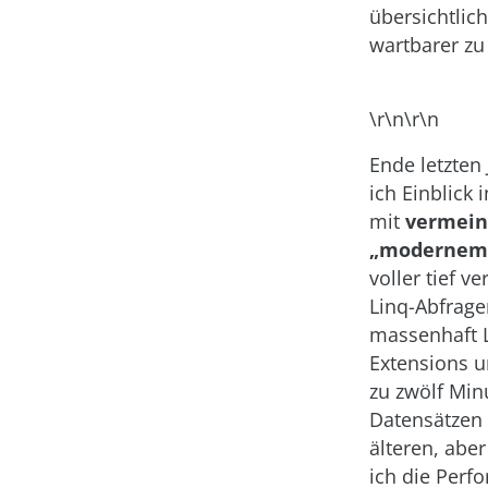
übersichtlic
wartbarer zu
\r\n\r\n
Ende letzten 
ich Einblick 
mit
vermein
„modernem“
voller tief v
Linq-Abfrage
massenhaft 
Extensions u
zu zwölf Min
Datensätzen 
älteren, aber
ich die Perf