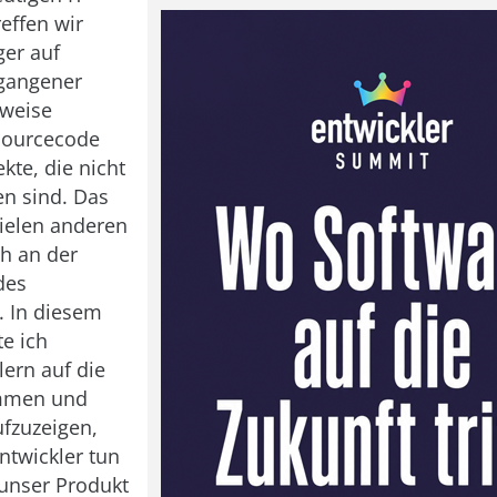
effen wir
er auf
rgangener
lweise
Sourcecode
kte, die nicht
en sind. Das
vielen anderen
h an der
des
. In diesem
te ich
lern auf die
mmen und
fzuzeigen,
ntwickler tun
unser Produkt