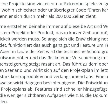
lche Projekte sind vielleicht nur Extrembeispiele, zei
 wohin schlechter oder unüberlegter Code führen ka
nn er sich durch mehr als 200 000 Zeilen zieht.
me entstehen beinahe immer auf dieselbe Art und W
s ein Projekt oder Produkt, das in kurzer Zeit und mö
ickelt werden muss. Solange sich die Entwicklung n
det, funktioniert das auch ganz gut und Feature um F
 Aber im Laufe der Zeit wird die technische Schuld gr
Aufwand höher und das Risiko einer Verschiebung im
tensteigerung steigt rasant an. Das führt zu dem obe
n Szenario und wirkt sich auf den Projektplan im letz
 stark kontraproduktiv und verlangsamend aus. Eine
weise wirkt dagegen beschleunigend. Die Entwicklun
 Projektplans ab, Features sind schneller hinzugefüg
 die weniger sichtbaren Aufgaben wie z. B. die Dokum
den.