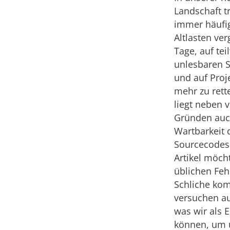
Landschaft tr
immer häufig
Altlasten ve
Tage, auf tei
unlesbaren 
und auf Proje
mehr zu rett
liegt neben 
Gründen auc
Wartbarkeit 
Sourcecodes
Artikel möch
üblichen Feh
Schliche ko
versuchen au
was wir als E
können, um 