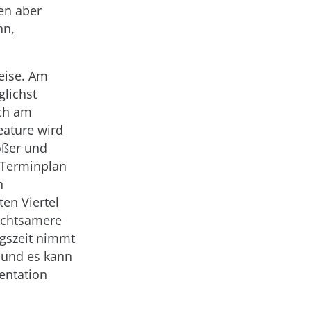
gen aber
nn,
eise. Am
glichst
och am
eature wird
ößer und
 Terminplan
n
ten Viertel
 achtsamere
gszeit nimmt
t und es kann
entation